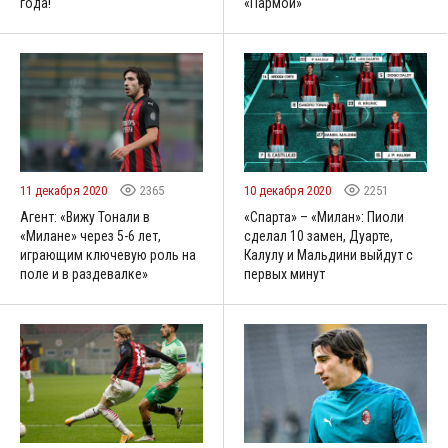
года!
«Пармой»
11 декабря 2020
2365
10 декабря 2020
2251
Агент: «Вижу Тонали в
«Спарта» – «Милан»: Пиоли
«Милане» через 5-6 лет,
сделал 10 замен, Дуарте,
играющим ключевую роль на
Калулу и Мальдини выйдут с
поле и в раздевалке»
первых минут