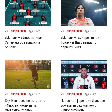
29 ноября 2020
1922
29 ноября 2020
1610
«Милан» – «Фиорентина»:
«Милан» — «Фиорентина»:
Салемакерс вернулся в
Тонали и Диас выйдут с
основу
первых минут
28 ноября 2020
1907
28 ноября 2020
2542
Sky: Беннасер не сыграет с
Пресс-конференция Даниэле
«Фиорентиной» из-за
Бонеры перед матчем с
мышечной травмы
«Фиорентиной»