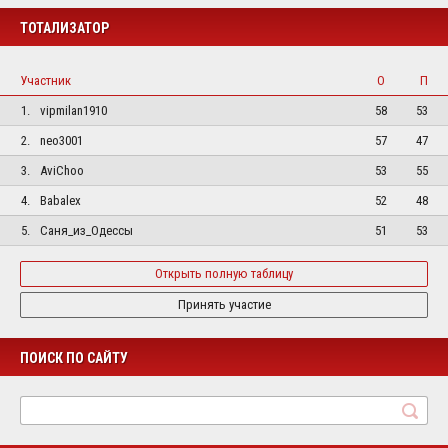
ТОТАЛИЗАТОР
Участник
О
П
1.
vipmilan1910
58
53
2.
neo3001
57
47
3.
AviChoo
53
55
4.
Babalex
52
48
5.
Саня_из_Одессы
51
53
Открыть полную таблицу
Принять участие
ПОИСК ПО САЙТУ