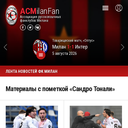
ACM
ilanFan
Ассоциация русскоязычных
фанклубов Милана
Товарищеский матч, «Оптус»
Милан
1-1
Интер
5 августа 2026
ЛЕНТА НОВОСТЕЙ ФК МИЛАН
Материалы с пометкой «Сандро Тонали»