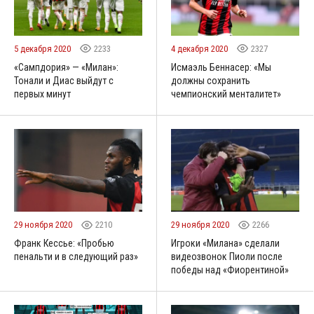
5 декабря 2020
2233
4 декабря 2020
2327
«Сампдория» — «Милан»:
Исмаэль Беннасер: «Мы
Тонали и Диас выйдут с
должны сохранить
первых минут
чемпионский менталитет»
29 ноября 2020
2210
29 ноября 2020
2266
Франк Кессье: «Пробью
Игроки «Милана» сделали
пенальти и в следующий раз»
видеозвонок Пиоли после
победы над «Фиорентиной»