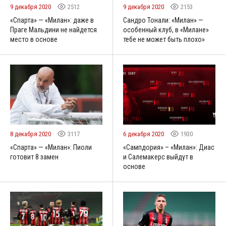
9 декабря 2020
2512
9 декабря 2020
2153
«Спарта» — «Милан»: даже в
Сандро Тонали: «Милан» —
Праге Мальдини не найдется
особенный клуб, в «Милане»
место в основе
тебе не может быть плохо»
8 декабря 2020
3117
6 декабря 2020
1930
«Спарта» — «Милан»: Пиоли
«Сампдория» – «Милан»: Диас
готовит 8 замен
и Салемакерс выйдут в
основе