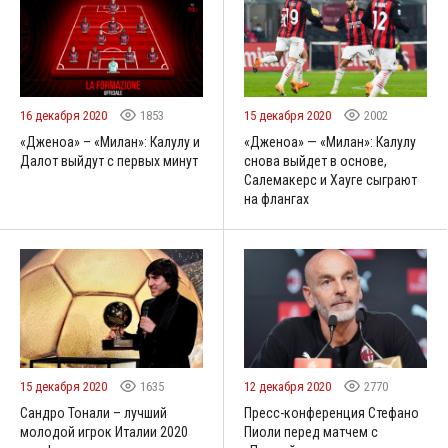
16 декабря 2020
1853
15 декабря 2020
2002
«Дженоа» – «Милан»: Калулу и
«Дженоа» — «Милан»: Калулу
Далот выйдут с первых минут
снова выйдет в основе,
Салемакерс и Хауге сыграют
на флангах
15 декабря 2020
1635
12 декабря 2020
2770
Сандро Тонали – лучший
Пресс-конференция Стефано
молодой игрок Италии 2020
Пиоли перед матчем с