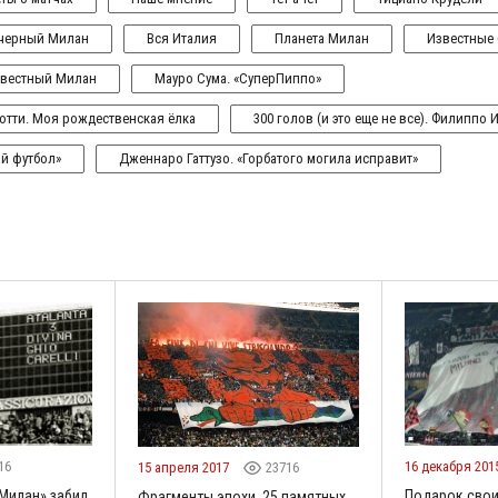
-черный Милан
Вся Италия
Планета Милан
Известные
вестный Милан
Мауро Сума. «СуперПиппо»
отти. Моя рождественская ёлка
300 голов (и это еще не все). Филиппо 
ый футбол»
Дженнаро Гаттузо. «Горбатого могила исправит»
16
16 декабря 201
15 апреля 2017
23716
«Милан» забил
Подарок свои
Фрагменты эпохи. 25 памятных