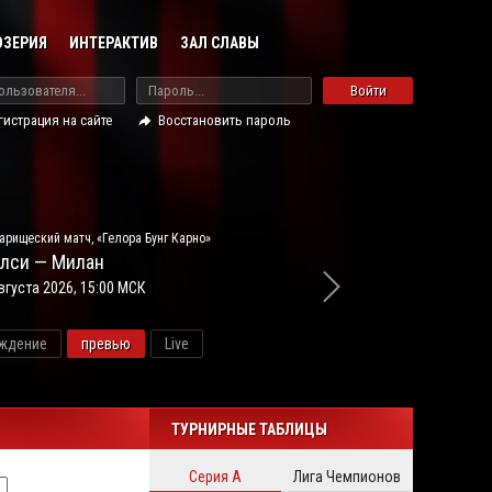
ОЗЕРИЯ
ИНТЕРАКТИВ
ЗАЛ СЛАВЫ
Войти
гистрация на сайте
Восстановить пароль
арищеский матч, «Гелора Бунг Карно»
лси — Милан
вгуста 2026, 15:00 МСК
ждение
превью
Live
новос
ТУРНИРНЫЕ ТАБЛИЦЫ
Серия А
Лига Чемпионов