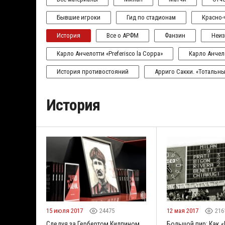
Бывшие игроки
Гид по стадионам
Красно
История
Все о АРФМ
Фанзин
Неиз
Карло Анчелотти «Preferisco la Coppa»
Карло Анчел
История противостояний
Арриго Сакки. «Тотальн
История
15 июля 2017
24475
12 мая 2017
216
Следуя за Гербертом Килпином
Большой пир: Как 