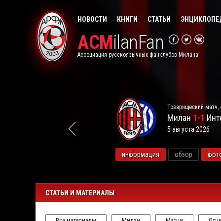
НОВОСТИ
КНИГИ
СТАТЬИ
ЭНЦИКЛОПЕ
ACM
ilanFan
Ассоциация русскоязычных фанклубов Милана
Товарищеский матч, 
Милан
1-1
Инт
5 августа 2026
видео
информация
обзор
фот
СТАТЬИ И МАТЕРИАЛЫ
Все материалы
Милан
Матчи
Отче