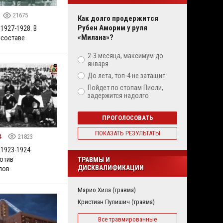
21675
Как долго продержится
Рубен Аморим у руля
 1927-1928. В
«Милана»?
 составе
2-3 месяца, максимум до
января
До лета, топ-4 не затащит
Пойдет по стопам Пиоли,
задержится надолго
ПРОГОЛОСОВАТЬ
ПОКАЗАТЬ РЕЗУЛЬТАТЫ
4
21823
 1923-1924.
отив
ТРАВМЫ И
ДИСКВАЛИФИКАЦИИ
лов
Марио Хила (травма)
Кристиан Пулишич (травма)
Все травмированные