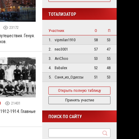
ТОТАЛИЗАТОР
23172
Участник
О
П
утешествия. Генуя.
1.
vipmilan1910
58
53
нов.
2.
neo3001
57
47
3.
AviChoo
53
55
4.
Babalex
52
48
5.
Саня_из_Одессы
51
53
Открыть полную таблицу
Принять участие
4
21401
 1912-1914. Главные
ПОИСК ПО САЙТУ