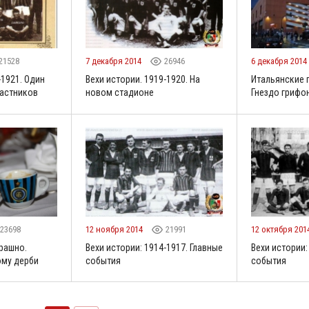
21528
7 декабря 2014
26946
6 декабря 2014
-1921. Один
Вехи истории. 1919-1920. На
Итальянские п
частников
новом стадионе
Гнездо грифо
23698
12 ноября 2014
21991
12 октября 201
трашно.
Вехи истории: 1914-1917. Главные
Вехи истории:
ому дерби
события
события