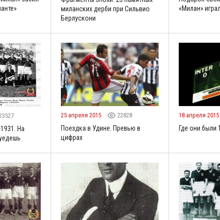
ланте»
«Милан» игра
миланских дерби при Сильвио
Берлускони
25 апреля 2015
22828
18 апреля 201
23527
Поездка в Удине. Превью в
Где они были 
-1931. На
цифрах
 уедешь