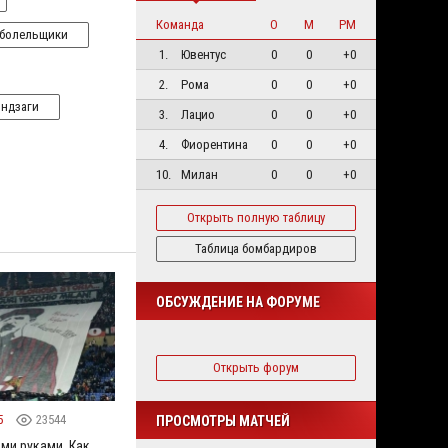
Команда
О
М
РМ
 болельщики
1.
Ювентус
0
0
+0
2.
Рома
0
0
+0
Индзаги
3.
Лацио
0
0
+0
4.
Фиорентина
0
0
+0
10.
Милан
0
0
+0
Открыть полную таблицу
Таблица бомбардиров
ОБСУЖДЕНИЕ НА ФОРУМЕ
Открыть форум
5
23544
ПРОСМОТРЫ МАТЧЕЙ
ми руками. Как