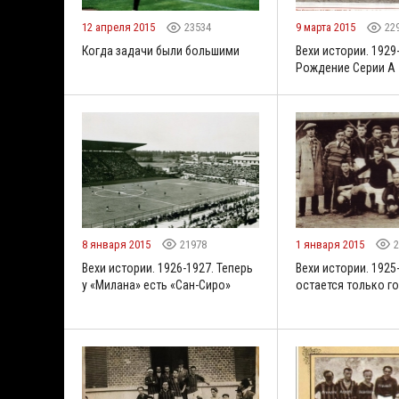
12 апреля 2015
23534
9 марта 2015
22
Когда задачи были большими
Вехи истории. 1929
Рождение Серии А
8 января 2015
21978
1 января 2015
2
Вехи истории. 1926-1927. Теперь
Вехи истории. 1925
у «Милана» есть «Сан-Сиро»
остается только г