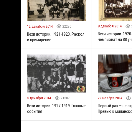
9 декабря 2014
12 декабря 2014
22230
Вехи истории. 1920
Вехи истории. 1921-1923. Раскол
чемпионат на 88 у
и примирение
5 декабря 2014
21507
22 ноября 2014
Вехи истории: 1917-1919. Главные
Первый раз — не с
события
Превью к миланск