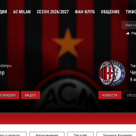
ДИЯ
AC MILAN
СЕЗОН 2026/2027
ФАН-КЛУБ
ОБЩЕНИЕ
ТИФ
Ре
«Оптус»
Тов
ер
Че
8 а
огалерея
видео
новости
обсу
ты о матчах
Наше мнение
Тет-а-тет
Тициано Крудели