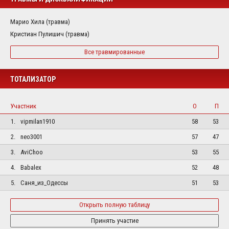
Марио Хила (травма)
Кристиан Пулишич (травма)
Все травмированные
ТОТАЛИЗАТОР
Участник
О
П
1.
vipmilan1910
58
53
2.
neo3001
57
47
3.
AviChoo
53
55
4.
Babalex
52
48
5.
Саня_из_Одессы
51
53
Открыть полную таблицу
Принять участие