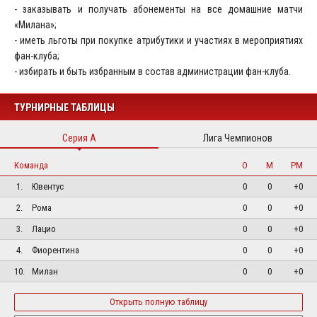
- заказывать и получать абонементы на все домашние матчи
«Милана»;
- иметь льготы при покупке атрибутики и участиях в мероприятиях
фан-клуба;
- избирать и быть избранным в состав администрации фан-клуба.
ТУРНИРНЫЕ ТАБЛИЦЫ
Серия А
Лига Чемпионов
Команда
О
М
РМ
1.
Ювентус
0
0
+0
2.
Рома
0
0
+0
3.
Лацио
0
0
+0
4.
Фиорентина
0
0
+0
10.
Милан
0
0
+0
Открыть полную таблицу