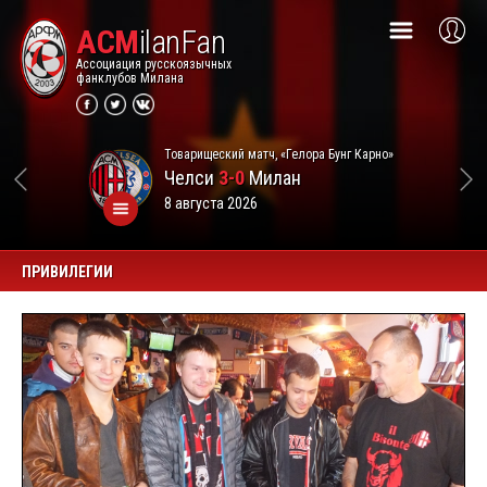
ACM
ilanFan
Ассоциация русскоязычных
фанклубов Милана
Товарищеский матч, «Гелора Бунг Карно»
Челси
3-0
Милан
8 августа 2026
ПРИВИЛЕГИИ