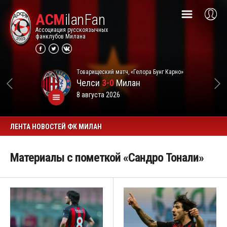
ACM
ilanFan
Ассоциация русскоязычных
фанклубов Милана
Товарищеский матч, «Гелора Бунг Карно»
Челси
3-0
Милан
8 августа 2026
ЛЕНТА НОВОСТЕЙ ФК МИЛАН
Материалы с пометкой «Сандро Тонали»