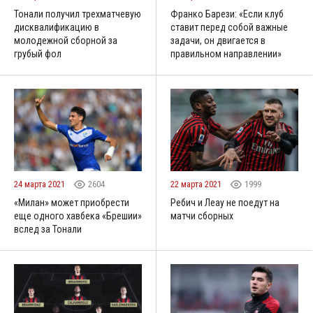
Тонали получил трехматчевую
Франко Барези: «Если клуб
дисквалификацию в
ставит перед собой важные
молодежной сборной за
задачи, он двигается в
грубый фол
правильном направлении»
24 марта 2021
2604
22 марта 2021
1999
«Милан» может приобрести
Ребич и Леау не поедут на
еще одного хавбека «Брешии»
матчи сборных
вслед за Тонали