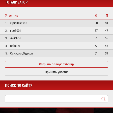
ТОТАЛИЗАТОР
Участник
О
П
1.
vipmilan1910
58
53
2.
neo3001
57
47
3.
AviChoo
53
55
4.
Babalex
52
48
5.
Саня_из_Одессы
51
53
Открыть полную таблицу
Принять участие
ПОИСК ПО САЙТУ