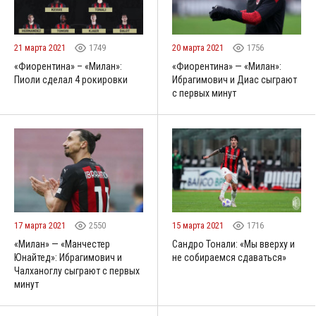
21 марта 2021
1749
20 марта 2021
1756
«Фиорентина» – «Милан»:
«Фиорентина» — «Милан»:
Пиоли сделал 4 рокировки
Ибрагимович и Диас сыграют
с первых минут
17 марта 2021
2550
15 марта 2021
1716
«Милан» — «Манчестер
Сандро Тонали: «Мы вверху и
Юнайтед»: Ибрагимович и
не собираемся сдаваться»
Чалханоглу сыграют с первых
минут