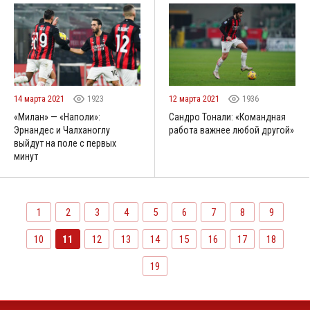
14 марта 2021
1923
12 марта 2021
1936
«Милан» — «Наполи»:
Сандро Тонали: «Командная
Эрнандес и Чалханоглу
работа важнее любой другой»
выйдут на поле с первых
минут
1
2
3
4
5
6
7
8
9
10
11
12
13
14
15
16
17
18
19