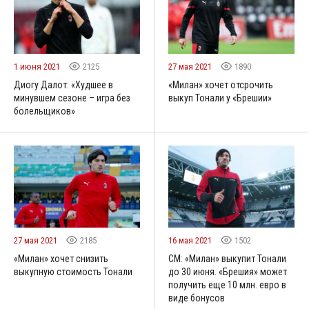
1 июня 2021
2125
27 мая 2021
1890
Диогу Далот: «Худшее в
«Милан» хочет отсрочить
минувшем сезоне – игра без
выкуп Тонали у «Брешии»
болельщиков»
27 мая 2021
2185
16 мая 2021
1502
«Милан» хочет снизить
СМ: «Милан» выкупит Тонали
выкупную стоимость Тонали
до 30 июня. «Брешия» может
получить еще 10 млн. евро в
виде бонусов