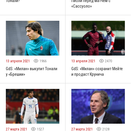
Тонали?
Пиоли перед матчем с
«Сассуоло»
13 апреля 2021
1966
13 апреля 2021
2470
GdS: «Милан» выкупит Тонали
GdS: «Милан» сохранит Мейте
у «Брешии»
и продаст Крунича
27 марта 2021
1527
27 марта 2021
2128