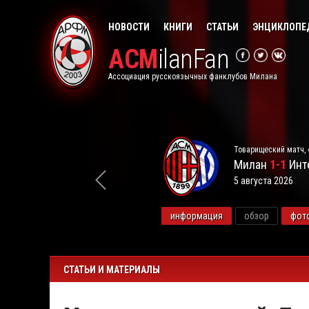
НОВОСТИ
КНИГИ
СТАТЬИ
ЭНЦИКЛОПЕ
ACM
ilanFan
Ассоциация русскоязычных фанклубов Милана
Товарищеский матч, 
Милан
1-1
Инт
5 августа 2026
видео
информация
обзор
фот
СТАТЬИ И МАТЕРИАЛЫ