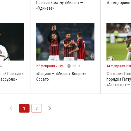
Превью к матчу «Милан» —
«Сампдория» 
«Удинезе»
57
27 февраля 2019
2519
14 февраля 20
оне? Превью к
«Лацио» — «Милан». Вопреки
Фантазия Гас
Сассуоло»
Орсато
порядка Гатту
«Аталанта» —
1
2