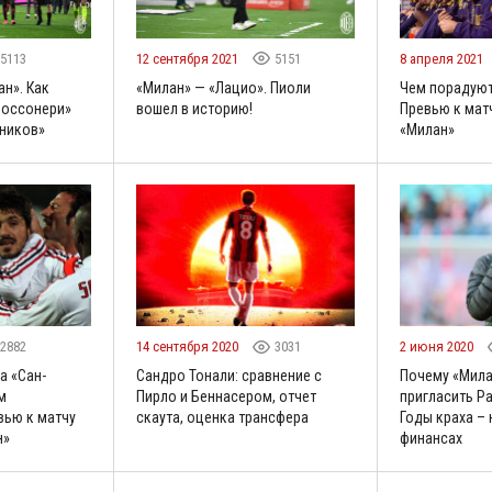
5113
12 сентября 2021
5151
8 апреля 2021
н». Как
«Милан» — «Лацио». Пиоли
Чем порадуют
«россонери»
вошел в историю!
Превью к мат
сников»
«Милан»
2882
14 сентября 2020
3031
2 июня 2020
а «Сан-
Сандро Тонали: сравнение с
Почему «Мила
м
Пирло и Беннасером, отчет
пригласить Ра
вью к матчу
скаута, оценка трансфера
Годы краха – 
н»
финансах