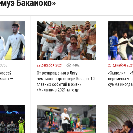
емуэ Бакайоко»
3756
29 декабря 2021
4482
23 декабря 202
 хаосе?
От возвращения в Лигу
«Эмполи» — «
илан» —
чемпионов до потери Кьяера. 10
перемены мес
главных событий в жизни
сумма иногда
«Милана» в 2021-м году