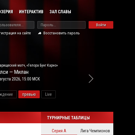
ОЗЕРИЯ
ИНТЕРАКТИВ
ЗАЛ СЛАВЫ
Войти
гистрация на сайте
Восстановить пароль
арищеский матч, «Гелора Бунг Карно»
лси — Милан
вгуста 2026, 15:00 МСК
ждение
превью
Live
новос
ТУРНИРНЫЕ ТАБЛИЦЫ
Серия А
Лига Чемпионов