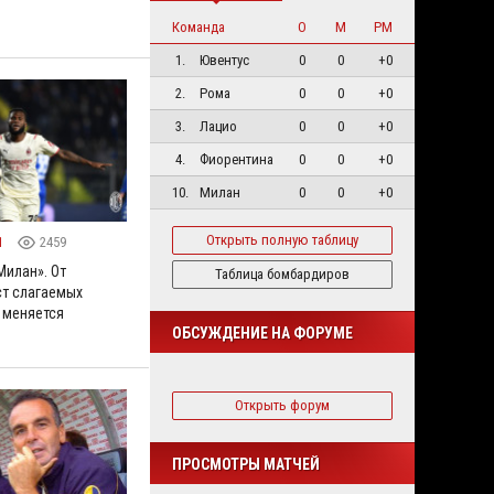
Команда
О
М
РМ
1.
Ювентус
0
0
+0
2.
Рома
0
0
+0
3.
Лацио
0
0
+0
4.
Фиорентина
0
0
+0
10.
Милан
0
0
+0
Открыть полную таблицу
1
2459
Милан». От
Таблица бомбардиров
т слагаемых
 меняется
ОБСУЖДЕНИЕ НА ФОРУМЕ
Открыть форум
ПРОСМОТРЫ МАТЧЕЙ