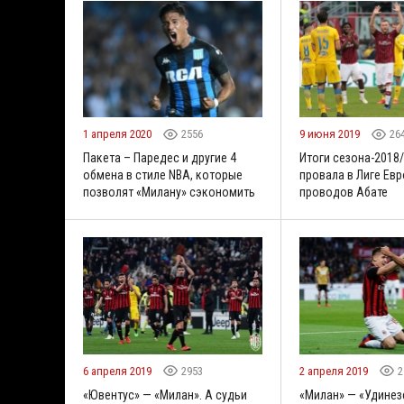
1 апреля 2020
2556
9 июня 2019
26
Пакета – Паредес и другие 4
Итоги сезона-2018/
обмена в стиле NBA, которые
провала в Лиге Ев
позволят «Милану» сэкономить
проводов Абате
6 апреля 2019
2953
2 апреля 2019
2
«Ювентус» — «Милан». А судьи
«Милан» — «Удинез