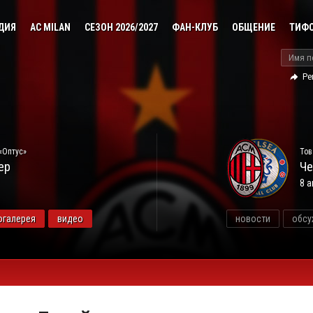
ДИЯ
AC MILAN
СЕЗОН 2026/2027
ФАН-КЛУБ
ОБЩЕНИЕ
ТИФ
Ре
«Оптус»
Тов
ер
Че
8 а
огалерея
видео
новости
обсу