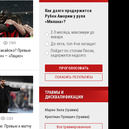
Как долго продержится
Рубен Аморим у руля
«Милана»?
2-3 месяца, максимум до
января
9
2565
До лета, топ-4 не затащит
Бакайоко? Превью
Пойдет по стопам Пиоли,
задержится надолго
ан» — «Лацио»
ПРОГОЛОСОВАТЬ
ПОКАЗАТЬ РЕЗУЛЬТАТЫ
ТРАВМЫ И
ДИСКВАЛИФИКАЦИИ
Марио Хила (травма)
Кристиан Пулишич (травма)
2533
ю. Превью к матчу
Все травмированные