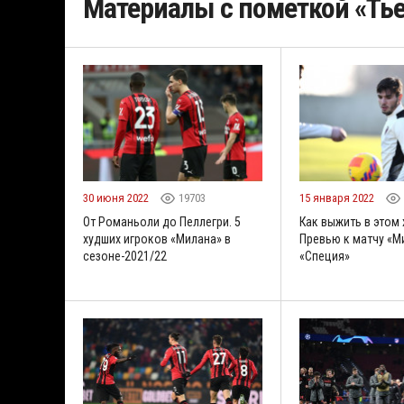
Материалы с пометкой «Ть
30 июня 2022
19703
15 января 2022
От Романьоли до Пеллегри. 5
Как выжить в этом
худших игроков «Милана» в
Превью к матчу «М
сезоне-2021/22
«Специя»