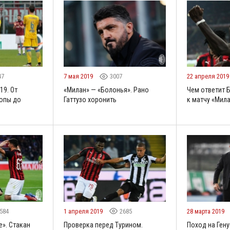
47
7 мая 2019
3007
22 апреля 201
19. От
«Милан» — «Болонья». Рано
Чем ответит 
ропы до
Гаттузо хоронить
к матчу «Мил
584
1 апреля 2019
2685
28 марта 2019
е». Стакан
Проверка перед Турином.
Поход на Гену