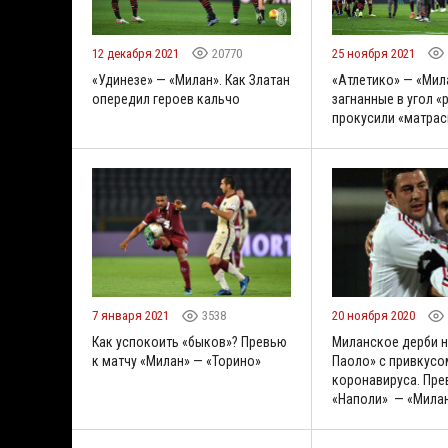
12 декабря 2021
20770
25 ноября 2021
«Удинезе» — «Милан». Как Златан
«Атлетико» — «Мила
опередил героев кальчо
загнанные в угол 
прокусили «матра
7 января 2021
3538
20 ноября 2020
Как успокоить «быков»? Превью
Миланское дерби н
к матчу «Милан» — «Торино»
Паоло» с привкусо
коронавируса. Пре
«Наполи» — «Мила