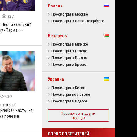
Россия
Просмотры в Москве
8251
Просмотры в Санкт-Петербурге
 Пиоли земляки?
чу «Парма» —
Беларусь
Просмотры в Минске
Просмотры в Гомеле
Просмотры в Гродно
Просмотры в Бресте
Украина
Просмотры в Киеве
Просмотры во Львове
4092
Просмотры в Одессе
н» хочет
нгника? Часть 1-я.
Просмотры в других
на поле и в
городах
ОПРОС ПОСЕТИТЕЛЕЙ