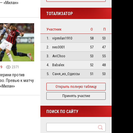
— «Милан»
ТОТАЛИЗАТОР
Участник
О
П
1.
vipmilan1910
58
53
2.
neo3001
57
47
3.
AviChoo
53
55
4.
Babalex
52
48
19
2371
5.
Саня_из_Одессы
51
53
перини против
зо. Превью к матчу
 «Милан»
Открыть полную таблицу
Принять участие
ПОИСК ПО САЙТУ