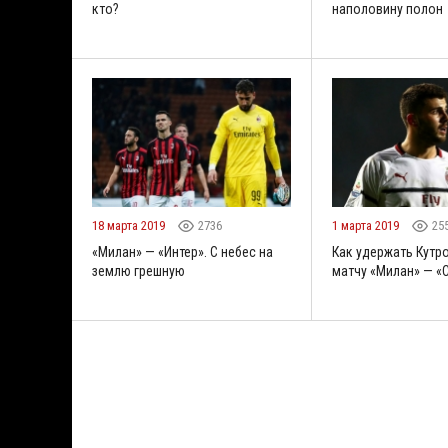
кто?
наполовину полон
18 марта 2019
2736
1 марта 2019
25
«Милан» — «Интер». С небес на
Как удержать Кутр
землю грешную
матчу «Милан» — «