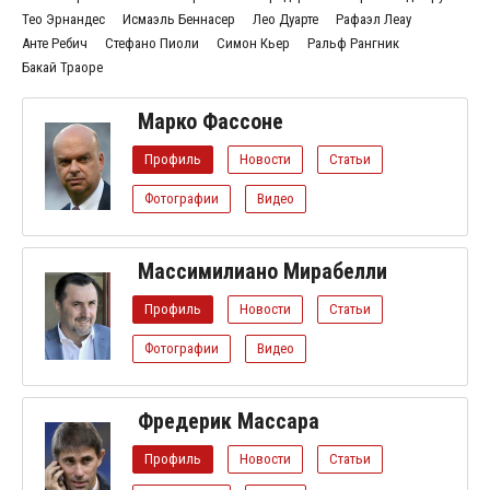
Тео Эрнандес
Исмаэль Беннасер
Лео Дуарте
Рафаэл Леау
Анте Ребич
Стефано Пиоли
Симон Кьер
Ральф Рангник
Бакай Траоре
Марко Фассоне
Профиль
Новости
Статьи
Фотографии
Видео
Массимилиано Мирабелли
Профиль
Новости
Статьи
Фотографии
Видео
Фредерик Массара
Профиль
Новости
Статьи