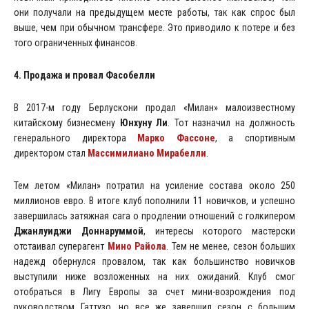
они получали на предыдущем месте работы, так как спрос был
выше, чем при обычном трансфере. Это приводило к потере и без
того ограниченных финансов.
4. Продажа и провал Фасобелли
В 2017-м году Берлускони продал «Милан» малоизвестному
китайскому бизнесмену
Юнхуну Ли
. Тот назначил на должность
генерального директора
Марко Фассоне
, а спортивным
директором стал
Массимилиано Мирабелли
.
Тем летом «Милан» потратил на усиление состава около 250
миллионов евро. В итоге клуб пополнили 11 новичков, и успешно
завершилась затяжная сага о продлении отношений с голкипером
Джанлуиджи Доннаруммой
, интересы которого мастерски
отстаивал суперагент
Мино Райола
. Тем не менее, сезон больших
надежд обернулся провалом, так как большинство новичков
выступили ниже возложенных на них ожиданий. Клуб смог
отобраться в Лигу Европы за счет мини-возрождения под
руководством Гаттузо, но все же завершил сезон с большим