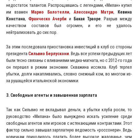
недостаток талантов. Распрощавшись с легендами, «Милан» купил
им взамен
Марио Балотелли
,
Алессандро Матри
,
Кевина
Констана
,
Франческо Ачерби
и
Бакая Траоре
. Разрыв между
качеством составов был огромен, и его не удалось
нейтрализовать до сих пор.
За этим последовала приостановка инвестиций в клуб со стороны
президента
Сильвио Берлускони
. Ведь все успехи предыдущих лет
были тесно связаны с вливаниями медиа-магната, но с 2012-го года
он перешел в режим экономии. Скважина иссякла. Клуб терпел
убытки, долги накапливались, словно снежный ком, во многом из-
за рушащейся итальянской экономики.
3. Свободные агенты и завышенная зарплата
Так как Сильвио не вкладывал деньги, а убытки клуба росли, то
руководство «Милана» было вынуждено искать усиление среди
свободных агентов или игроков с истекающими контрактами. Этот
фактор сильно завышал зарплатную ведомость «россонери». Ведь
новичкам приходилось платить более высокое жалованье, чем