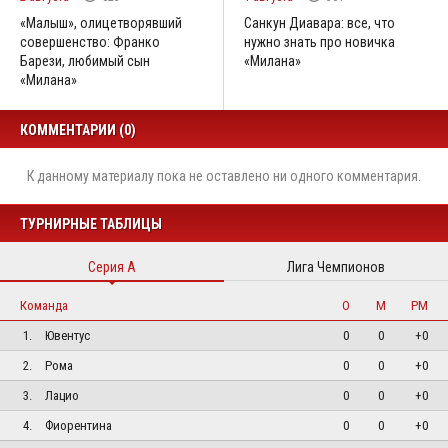
«Малыш», олицетворявший
Санкун Диавара: все, что
совершенство: Франко
нужно знать про новичка
Барези, любимый сын
«Милана»
«Милана»
КОММЕНТАРИИ (0)
К данному материалу пока не оставлено ни одного комментария.
ТУРНИРНЫЕ ТАБЛИЦЫ
Серия А
Лига Чемпионов
Команда
О
М
РМ
1.
Ювентус
0
0
+0
2.
Рома
0
0
+0
3.
Лацио
0
0
+0
4.
Фиорентина
0
0
+0