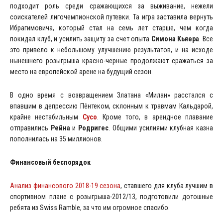
подходит роль среди сражающихся за выживание, нежели
соискателей лигочемпионской путевки. Та игра заставила вернуть
Ибрагимовича, который стал на семь лет старше, чем когда
покидал клуб, и усилить защиту за счет опыта
Симона Кьяера
. Все
это привело к небольшому улучшению результатов, и на исходе
нынешнего розыгрыша красно-черные продолжают сражаться за
место на европейской арене на будущий сезон.
В одно время с возвращением Златана «Милан» расстался с
впавшим в депрессию Пёнтеком, склонным к травмам Кальдарой,
крайне нестабильным
Сусо
. Кроме того, в арендное плавание
отправились
Рейна
и
Родригес
. Общими усилиями клубная казна
пополнилась на 35 миллионов.
Финансовый беспорядок
Анализ финансового 2018-19 сезона
, ставшего для клуба лучшим в
спортивном плане с розыгрыша-2012/13, подготовили дотошные
ребята из Swiss Ramble, за что им огромное спасибо.