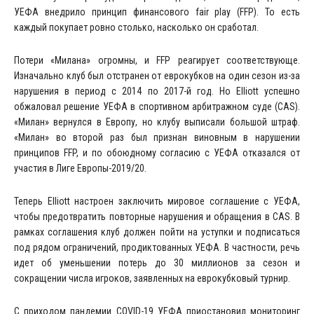
УЕФА внедрило принцип финансового fair play (FFP). То есть
каждый покупает ровно столько, насколько он сработал.
Потери «Милана» огромны, и FFP реагирует соответствующе.
Изначально клуб был отстранен от еврокубков на один сезон из-за
нарушения в период с 2014 по 2017-й год. Но Elliott успешно
обжаловал решение УЕФА в спортивном арбитражном суде (CAS).
«Милан» вернулся в Европу, но клубу выписали большой штраф.
«Милан» во второй раз был признан виновным в нарушении
принципов FFP, и по обоюдному согласию с УЕФА отказался от
участия в Лиге Европы-2019/20.
Теперь Elliott настроен заключить мировое соглашение с УЕФА,
чтобы предотвратить повторные нарушения и обращения в CAS. В
рамках соглашения клуб должен пойти на уступки и подписаться
под рядом ограничений, продиктованных УЕФА. В частности, речь
идет об уменьшении потерь до 30 миллионов за сезон и
сокращении числа игроков, заявленных на еврокубковый турнир.
С приходом пандемии COVID-19 УЕФА приостановил мониторинг