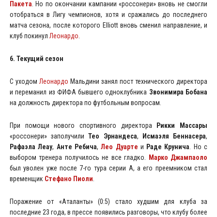
Пакета
. Но по окончании кампании «россонери» вновь не смогли
отобраться в Лигу чемпионов, хотя и сражались до последнего
матча сезона, после которого Elliott вновь сменил направление, и
клуб покинул
Леонардо
.
6. Текущий сезон
С уходом
Леонардо
Мальдини занял пост технического директора
и переманил из ФИФА бывшего одноклубника
Звонимира Бобана
на должность директора по футбольным вопросам.
При помощи нового спортивного директора
Рикки Массары
«россонери» заполучили
Тео Эрнандеса
,
Исмаэля Беннасера
,
Рафаэла Леау
,
Анте Ребича
,
Лео Дуарте
и
Раде Крунича
. Но с
выбором тренера получилось не все гладко.
Марко Джампаоло
был уволен уже после 7-го тура серии А, а его преемником стал
временщик
Стефано Пиоли
.
Поражение от «Аталанты» (0:5) стало худшим для клуба за
последние 23 года, в прессе появились разговоры, что клубу более