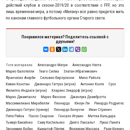
действий клубов в сезоне-2019/20 в соответствии с FFP, но это
лишь временная мера, а потому «Милану» все равно придется жить
по канонам главного футбольного органа Старого света.
Понравился материал? Поделитесь ссылкой с
друзьями!
Тэги материала:
Алессандро Матри
Алессандро Неста
Марио Балотелли
Тиаго Силва
Златан Ибрагимович
Франческо Ачерби
Сильвио Берлускони
Мино Райола
Кевин Констан
Дженнаро Гаттузо (игрок)
Антонио Конте
Сусо
Филиппо Индзаги (игрок)
Кларенс Зеедорф (игрок)
Марко Джампаоло
Марко Фассоне
Джанлука Дзамбротта
Массимилиано Мирабелли
Леонардо
Юнхун Ли
Рикардо Родригес
Дженнаро Гаттузо (тренер)
Леонардо Бонуччи
Иван Стринич
Пепе Рейна
Паоло Скарони
Гонсало Игуаин
Маттиа Кальдара
Тьемуэ Бакайоко
Саму Кастильехо
Диего Лаксальт
Лукас Пакета
Звонимир Бобан
Кшиштоф Пёнтек
Фредерик Массара
Раде Крунич