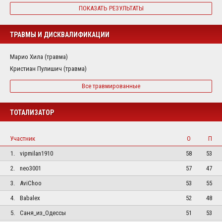
ПОКАЗАТЬ РЕЗУЛЬТАТЫ
ТРАВМЫ И ДИСКВАЛИФИКАЦИИ
Марио Хила (травма)
Кристиан Пулишич (травма)
Все травмированные
ТОТАЛИЗАТОР
Участник
О
П
1.
vipmilan1910
58
53
2.
neo3001
57
47
3.
AviChoo
53
55
4.
Babalex
52
48
5.
Саня_из_Одессы
51
53