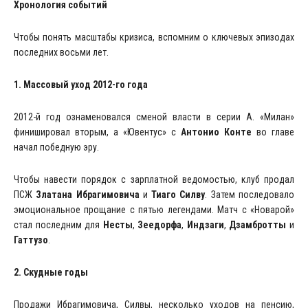
Хронология событий
Чтобы понять масштабы кризиса, вспомним о ключевых эпизодах
последних восьми лет.
1. Массовый уход 2012-го года
2012-й год ознаменовался сменой власти в серии А. «Милан»
финишировал вторым, а «Ювентус» с
Антонио Конте
во главе
начал победную эру.
Чтобы навести порядок с зарплатной ведомостью, клуб продал
ПСЖ
Златана Ибрагимовича
и
Тиаго Силву
. Затем последовало
эмоциональное прощание с пятью легендами. Матч с «Новарой»
стал последним для
Несты
,
Зеедорфа
,
Индзаги
,
Дзамбротты
и
Гаттузо
.
2. Скудные годы
Продажи Ибрагимовича, Силвы, несколько уходов на пенсию,