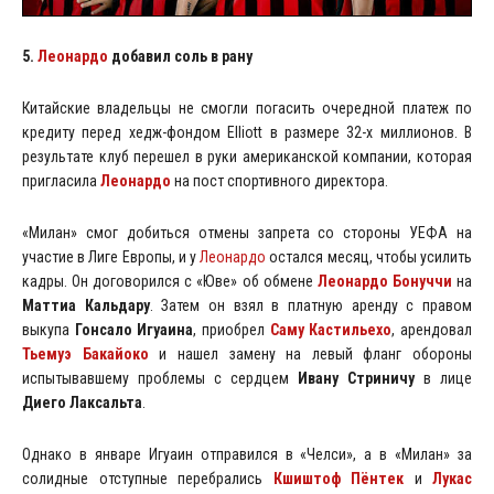
5.
Леонардо
добавил соль в рану
Китайские владельцы не смогли погасить очередной платеж по
кредиту перед хедж-фондом Elliott в размере 32-х миллионов. В
результате клуб перешел в руки американской компании, которая
пригласила
Леонардо
на пост спортивного директора.
«Милан» смог добиться отмены запрета со стороны УЕФА на
участие в Лиге Европы, и у
Леонардо
остался месяц, чтобы усилить
кадры. Он договорился с «Юве» об обмене
Леонардо Бонуччи
на
Маттиа Кальдару
. Затем он взял в платную аренду с правом
выкупа
Гонсало Игуаина
, приобрел
Саму Кастильехо
, арендовал
Тьемуэ Бакайоко
и нашел замену на левый фланг обороны
испытывавшему проблемы с сердцем
Ивану Стриничу
в лице
Диего Лаксальта
.
Однако в январе Игуаин отправился в «Челси», а в «Милан» за
солидные отступные перебрались
Кшиштоф Пёнтек
и
Лукас