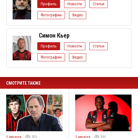
Профиль
Новости
Статьи
Фотографии
Видео
Симон Кьер
Профиль
Новости
Статьи
Фотографии
Видео
СМОТРИТЕ ТАКЖЕ
2 августа
523
1 августа
351