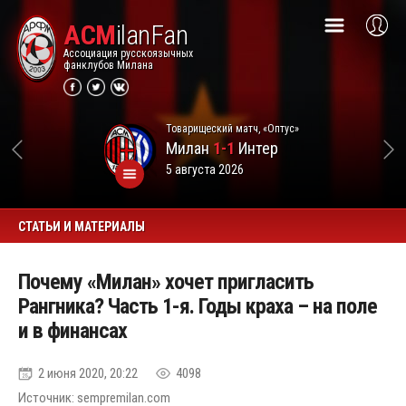
ACM
ilanFan
Ассоциация русскоязычных
фанклубов Милана
Товарищеский матч, «Оптус»
Милан
1-1
Интер
5 августа 2026
СТАТЬИ И МАТЕРИАЛЫ
Почему «Милан» хочет пригласить
Рангника? Часть 1-я. Годы краха – на поле
и в финансах
2 июня 2020, 20:22
4098
Источник: sempremilan.com