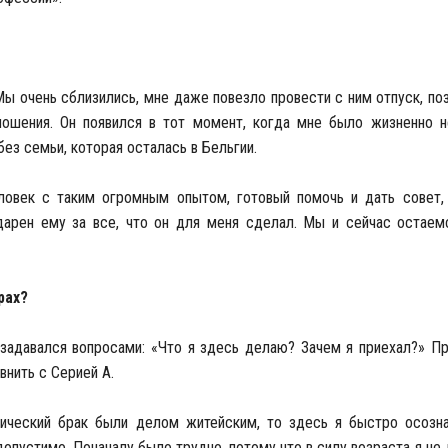
ы очень сблизились, мне даже повезло провести с ним отпуск, по
ношения. Он появился в тот момент, когда мне было жизненно 
ез семьи, которая осталась в Бельгии.
ловек с таким огромным опытом, готовый помочь и дать совет
арен ему за все, что он для меня сделал. Мы и сейчас остаем
рах?
 задавался вопросами: «Что я здесь делаю? Зачем я приехал?» Пр
внить с Серией А.
нический брак были делом житейским, то здесь я быстро осозна
опустимо. Поначалу было трудно, потому что в силу возраста я не 