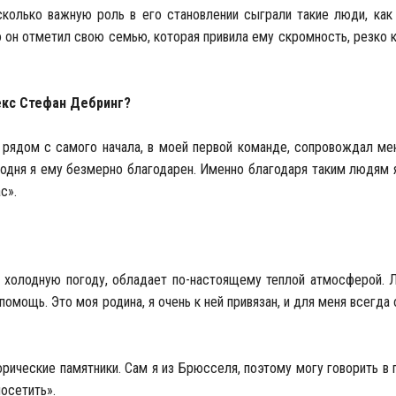
сколько важную роль в его становлении сыграли такие люди, ка
о он отметил свою семью, которая привила ему скромность, резко
кс Стефан Дебринг?
 рядом с самого начала, в моей первой команде, сопровождал ме
годня я ему безмерно благодарен. Именно благодаря таким людям 
с».
но холодную погоду, обладает по-настоящему теплой атмосферой. 
помощь. Это моя родина, я очень к ней привязан, и для меня всегда
торические памятники. Сам я из Брюсселя, поэтому могу говорить в
посетить».