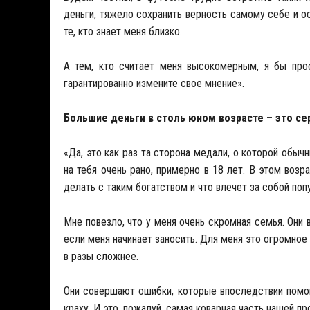
деньги, тяжело сохранить верность самому себе и о
те, кто знает меня близко.
А тем, кто считает меня высокомерным, я бы прос
гарантированно измените свое мнение».
Большие деньги в столь юном возрасте – это с
«Да, это как раз та сторона медали, о которой обы
на тебя очень рано, примерно в 18 лет. В этом воз
делать с таким богатством и что влечет за собой поп
Мне повезло, что у меня очень скромная семья. Они 
если меня начинает заносить. Для меня это огромное 
в разы сложнее.
Они совершают ошибки, которые впоследствии помог
краху. И это, пожалуй, самая коварная часть нашей п