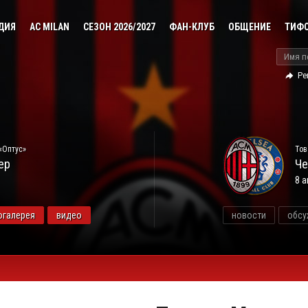
ДИЯ
AC MILAN
СЕЗОН 2026/2027
ФАН-КЛУБ
ОБЩЕНИЕ
ТИФ
Ре
«Оптус»
Тов
ер
Че
8 а
огалерея
видео
новости
обсу