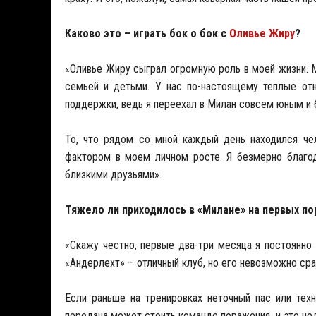
Каково это – играть бок о бок с
Оливье Жиру
?
«Оливье Жиру сыграл огромную роль в моей жизни. М
семьей и детьми. У нас по-настоящему теплые от
поддержки, ведь я переехал в Милан совсем юным и б
То, что рядом со мной каждый день находился че
фактором в моем личном росте. Я безмерно благод
близкими друзьями».
Тяжело ли приходилось в «Милане» на первых по
«Скажу честно, первые два-три месяца я постоянно
«Андерлехт» – отличный клуб, но его невозможно сра
Если раньше на тренировках неточный пас или тех
передача может стоить команде поражения, и это нед