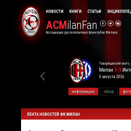
НОВОСТИ
КНИГИ
СТАТЬИ
ЭНЦИКЛОПЕ
ACM
ilanFan
Ассоциация русскоязычных фанклубов Милана
Товарищеский матч, 
Милан
1-1
Инт
5 августа 2026
видео
информация
обзор
фот
ЛЕНТА НОВОСТЕЙ ФК МИЛАН