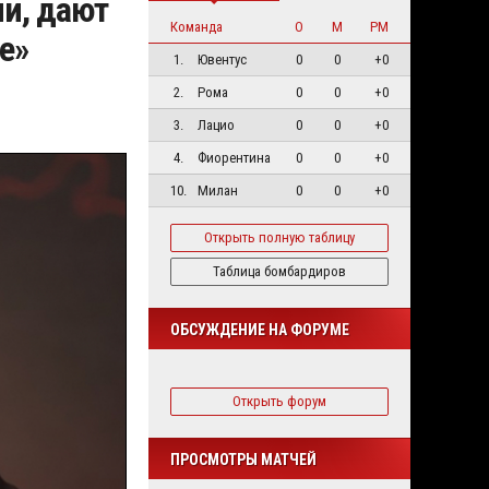
ни, дают
Команда
О
М
РМ
е»
1.
Ювентус
0
0
+0
2.
Рома
0
0
+0
3.
Лацио
0
0
+0
4.
Фиорентина
0
0
+0
10.
Милан
0
0
+0
Открыть полную таблицу
Таблица бомбардиров
ОБСУЖДЕНИЕ НА ФОРУМЕ
Открыть форум
ПРОСМОТРЫ МАТЧЕЙ