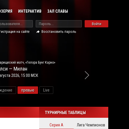
ОЗЕРИЯ
ИНТЕРАКТИВ
ЗАЛ СЛАВЫ
Войти
гистрация на сайте
Восстановить пароль
арищеский матч, «Гелора Бунг Карно»
лси — Милан
вгуста 2026, 15:00 МСК
ждение
превью
Live
новос
ТУРНИРНЫЕ ТАБЛИЦЫ
Серия А
Лига Чемпионов