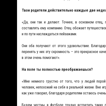
Твои родители действительно каждые две недел
«Да, они так и делают. Точнее, в основном отец,
составлять ему компанию. Отец обожает путешествов
и по пути наслаждаться пейзажами.
Они оба получают от этого удовольствие. Благод
перенять у них эту скромность – это прекрасное кач
в этом очень помогают».
На поле ты полностью преображаешься?
«Мне немного грустно от того, что у людей поро
человек, непохожий на себя в реальной жизни. Вне иг
как уже говорил, благодаря родителям остаюсь очен
Будем честны, в футболе трудно встретить таких 