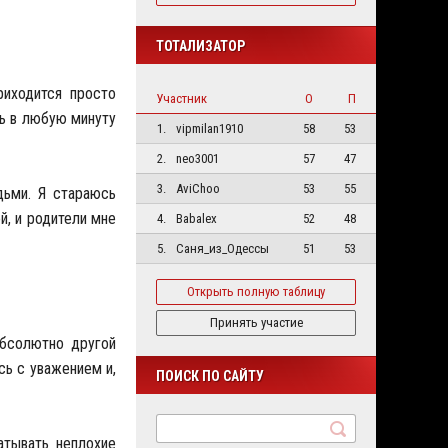
ТОТАЛИЗАТОР
риходится просто
Участник
О
П
ть в любую минуту
1.
vipmilan1910
58
53
2.
neo3001
57
47
3.
AviChoo
53
55
дьми. Я стараюсь
й, и родители мне
4.
Babalex
52
48
5.
Саня_из_Одессы
51
53
Открыть полную таблицу
Принять участие
абсолютно другой
сь с уважением и,
ПОИСК ПО САЙТУ
атывать неплохие