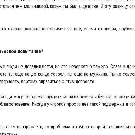
статься тем мальчишкой, каким ты был в детстве. И эту разницу о
то сказал: давайте встретимся за пределами стадиона, поужин
ерьезное испытание?
чные люди не догадываются, но это невероятно тяжело. Слава и де
расте ты еще не до конца созрел, ты еще не мужчина. Ты не совс
улярность, поэтому справиться с этим непросто.
всегда могут вовремя спустить меня на землю и быстро вернуть на
благословение. Иногда у игроков просто нет такой поддержки, и то
ают им повзрослеть, но проблема в том, что порой эти ошибки пр
рофессии».