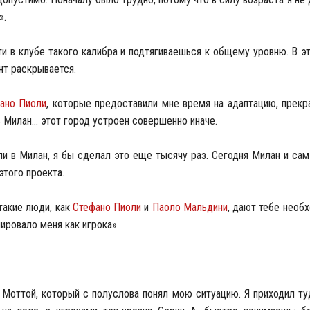
».
и в клубе такого калибра и подтягиваешься к общему уровню. В 
нт раскрывается.
ано Пиоли
, которые предоставили мне время на адаптацию, прекр
Милан... этот город устроен совершенно иначе.
и в Милан, я бы сделал это еще тысячу раз. Сегодня Милан и са
этого проекта.
такие люди, как
Стефано Пиоли
и
Паоло Мальдини
, дают тебе необ
ировало меня как игрока».
 Моттой, который с полуслова понял мою ситуацию. Я приходил ту