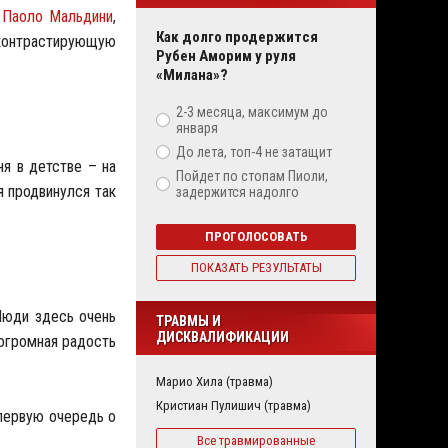
к
Паоло Мальдини
,
Как долго продержится
 контрастирующую
Рубен Аморим у руля
«Милана»?
2-3 месяца, максимум до
января
До лета, топ-4 не затащит
ня в детстве – на
Пойдет по стопам Пиоли,
я продвинулся так
задержится надолго
ПРОГОЛОСОВАТЬ
ПОКАЗАТЬ РЕЗУЛЬТАТЫ
Люди здесь очень
ТРАВМЫ И
ДИСКВАЛИФИКАЦИИ
 огромная радость
Марио Хила (травма)
Кристиан Пулишич (травма)
 первую очередь о
Все травмированные