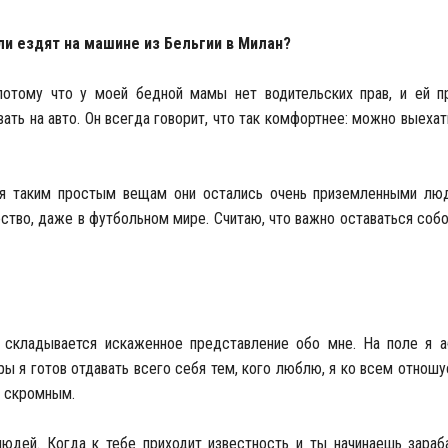
и ездят на машине из Бельгии в Милан?
 потому что у моей бедной мамы нет водительских прав, и ей п
ать на авто. Он всегда говорит, что так комфортнее: можно выеха
аря таким простым вещам они остались очень приземленными лю
ество, даже в футбольном мире. Считаю, что важно оставаться собо
й складывается искаженное представление обо мне. На поле я 
ры я готов отдавать всего себя тем, кого люблю, я ко всем отношу
ь скромным.
людей. Когда к тебе приходит известность и ты начинаешь зараб