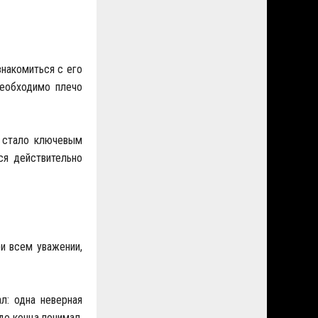
знакомиться с его
необходимо плечо
, стало ключевым
ся действительно
и всем уважении,
л: одна неверная
до конца понимал,