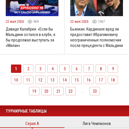
22 мая 2026
969
22 мая 2026
1067
Давиде Калабрия: «Если бы
Бьянкин: Кардинале вряд ли
Мальдини остался в клубе, я
предоставит Ибрагимовичу
бы продолжал выступать за
неограниченные полномочия
«Милан»
после прецедента с Мальдини
1
2
3
4
5
6
7
8
9
10
11
12
13
14
15
16
17
18
19
20
21
22
...
53
ТУРНИРНЫЕ ТАБЛИЦЫ
Серия А
Лига Чемпионов