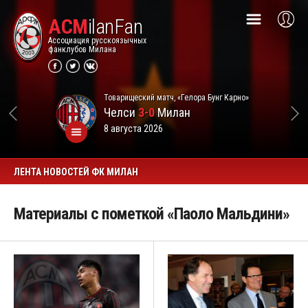
ACM
ilanFan
Ассоциация русскоязычных
фанклубов Милана
Товарищеский матч, «Гелора Бунг Карно»
Челси
3-0
Милан
8 августа 2026
ЛЕНТА НОВОСТЕЙ ФК МИЛАН
Материалы с пометкой «Паоло Мальдини»