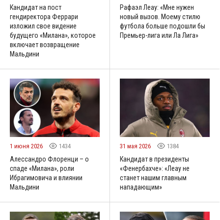
Кандидат на пост
Рафаэл Леау: «Мне нужен
гендиректора Феррари
новый вызов. Моему стилю
изложил свое видение
футбола больше подошли бы
будущего «Милана», которое
Премьер-лига или Ла Лига»
включает возвращение
Мальдини
1 июня 2026
1434
31 мая 2026
1384
Алессандро Флоренци – о
Кандидат в президенты
спаде «Милана», роли
«Фенербахче»: «Леау не
Ибрагимовича и влиянии
станет нашим главным
Мальдини
нападающим»