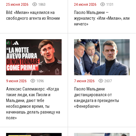
25 июня 2026
1863
24 июня 2026
1131
Bild: «Милан» нацелился на
Паоло Мальдини —
свободного агента из Японии
журналисту: «Или «Милан», или
ничего»
9 июня 2026
1096
7 июня 2026
2637
Алексис Салемакерс: «Когда
Паоло Мальдини
такие люди, как Пиоли и
дистанцировался от
Мальдини, дают тебе
кандидата в президенты
необходимое время, ты
«Фенербахче»
начинаешь делать разницу на
поле»