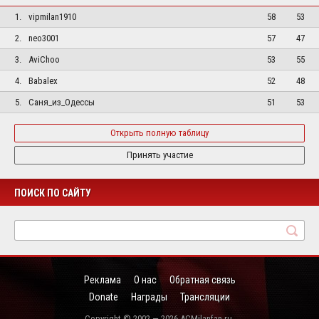
1.
vipmilan1910
58
53
2.
neo3001
57
47
3.
AviChoo
53
55
4.
Babalex
52
48
5.
Саня_из_Одессы
51
53
Открыть полную таблицу
Принять участие
ПОИСК ПО САЙТУ
Реклама
О нас
Обратная связь
Donate
Награды
Трансляции
Copyright © 2002 — 2026 ACMilanfan.ru.