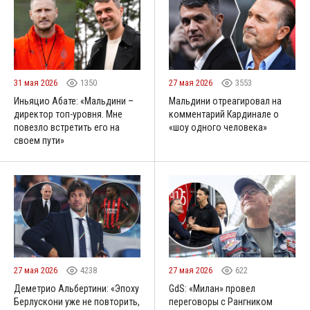
31 мая 2026
1350
27 мая 2026
3553
Иньяцио Абате: «Мальдини –
Мальдини отреагировал на
директор топ-уровня. Мне
комментарий Кардинале о
повезло встретить его на
«шоу одного человека»
своем пути»
27 мая 2026
4238
27 мая 2026
622
Деметрио Альбертини: «Эпоху
GdS: «Милан» провел
Берлускони уже не повторить,
переговоры с Рангником