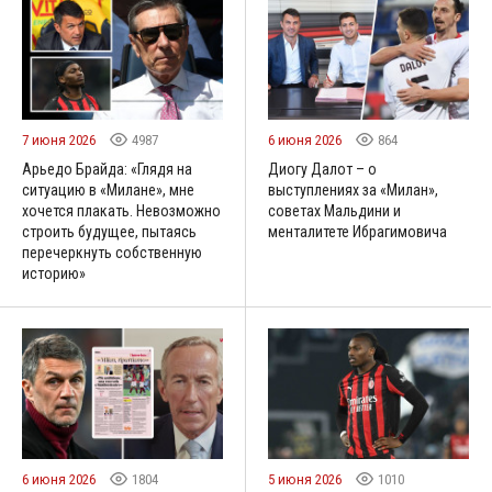
7 июня 2026
4987
6 июня 2026
864
Арьедо Брайда: «Глядя на
Диогу Далот – о
ситуацию в «Милане», мне
выступлениях за «Милан»,
хочется плакать. Невозможно
советах Мальдини и
строить будущее, пытаясь
менталитете Ибрагимовича
перечеркнуть собственную
историю»
6 июня 2026
1804
5 июня 2026
1010