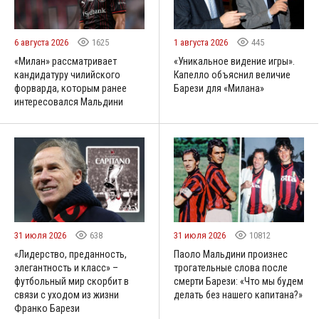
6 августа 2026
1625
1 августа 2026
445
«Милан» рассматривает
«Уникальное видение игры».
кандидатуру чилийского
Капелло объяснил величие
форварда, которым ранее
Барези для «Милана»
интересовался Мальдини
31 июля 2026
638
31 июля 2026
10812
«Лидерство, преданность,
Паоло Мальдини произнес
элегантность и класс» –
трогательные слова после
футбольный мир скорбит в
смерти Барези: «Что мы будем
связи с уходом из жизни
делать без нашего капитана?»
Франко Барези