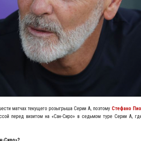
шести матчах текущего розыгрыша Серии А, поэтому
Стефано Пи
ссой перед визитом на «Сан-Сиро» в седьмом туре Серии А, гд
н-Сиро»?