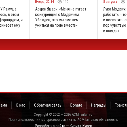
3
Вчера, 22:14
110
5 августа
«У Рамуша
Ардон Яшари: «Меня не пугает
Лука Модрич:
юсь, в этом
конкуренция с Модричем.
работать, что
 форвардом, и
Убежден, что мы сможем
и посвятить е
принесет ему
ужиться на поле вместе»
пор чувствую 
и всегда»
лама
О нас
Обратная связь
Donate
Награды
Трансл
Copyright © 2002 — 2026 ACMilanfan.ru.
При использовании материалов ссылка на ACMilanfan.ru обязательна
Разработка сайта — Кирилл Курек