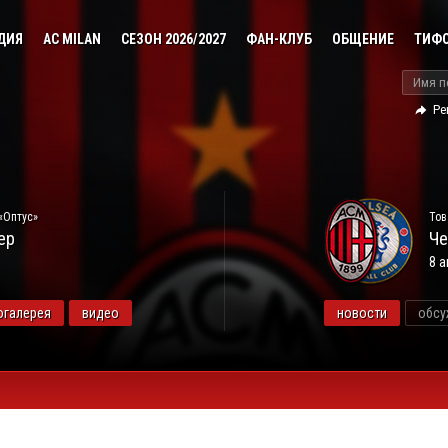
ДИЯ
AC MILAN
СЕЗОН 2026/2027
ФАН-КЛУБ
ОБЩЕНИЕ
ТИФ
Ре
«Оптус»
Тов
ер
Че
8 а
огалерея
видео
новости
обсу