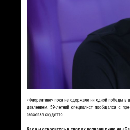
«Фиорентина» пока не одержала ни одной победы в 
давлением. 59-летний специалист пообщался с пре
завоевал скудетто.
Как вы относитесь к своему возвращению на «Са