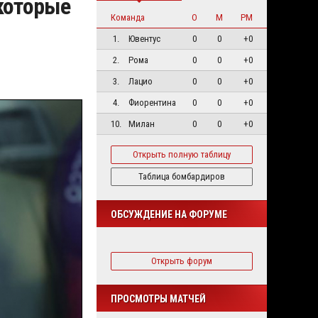
 которые
Команда
О
М
РМ
1.
Ювентус
0
0
+0
2.
Рома
0
0
+0
3.
Лацио
0
0
+0
4.
Фиорентина
0
0
+0
10.
Милан
0
0
+0
Открыть полную таблицу
Таблица бомбардиров
ОБСУЖДЕНИЕ НА ФОРУМЕ
Открыть форум
ПРОСМОТРЫ МАТЧЕЙ