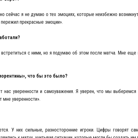
 но сейчас я не думаю о тех эмоциях, которые неизбежно возникну
я пережил прекрасные эмоции».
работали?
 встретиться с ними, но я подумаю об этом после матча. Мне еще
иорентины», что бы это было?
 нас уверенности и самоуважения. Я уверен, что мы выберемся и
 мне уверенности».
ется. У них сильные, разносторонние игроки. Цифры говорят сам
овились к матчу, учитывая ситуации, которые могли бы создать им