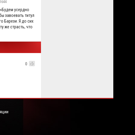
1644
 «Будем усердно
бы завоевать титул
го Барези. Я до сих
ту же страсть, что
0
яции