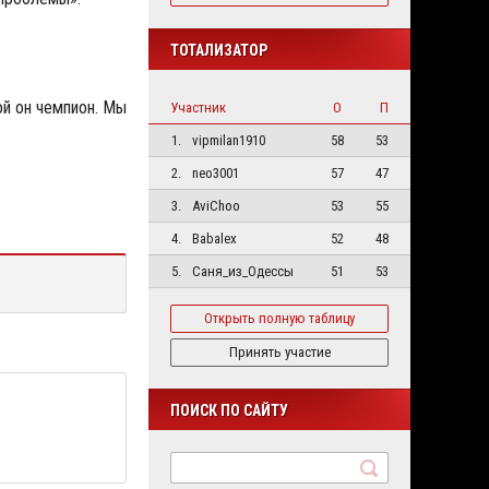
ТОТАЛИЗАТОР
ой он чемпион. Мы
Участник
О
П
1.
vipmilan1910
58
53
2.
neo3001
57
47
3.
AviChoo
53
55
4.
Babalex
52
48
5.
Саня_из_Одессы
51
53
Открыть полную таблицу
Принять участие
ПОИСК ПО САЙТУ