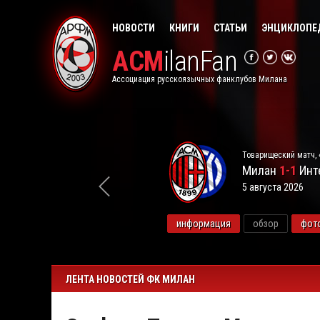
НОВОСТИ
КНИГИ
СТАТЬИ
ЭНЦИКЛОПЕ
ACM
ilanFan
Ассоциация русскоязычных фанклубов Милана
Товарищеский матч, 
Милан
1-1
Инт
5 августа 2026
видео
информация
обзор
фот
ЛЕНТА НОВОСТЕЙ ФК МИЛАН