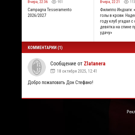
Вчера, 22:36
951
Вчера, 22:21
11
Campagna Tesseramento
Филиппо Индзаги: 
2026/2027
голы в крови. Наде
году клуб угадал с
девятка на спине 
удачу»
КОММЕНТАРИИ (1)
Сообщение от
Zlatanera
18 октября 2025, 12:41
Добро пожаловать Дон Стефано!
Рек