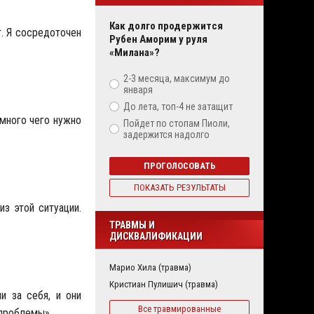
Как долго продержится
т. Я сосредоточен
Рубен Аморим у руля
«Милана»?
2-3 месяца, максимум до
января
До лета, топ-4 не затащит
 много чего нужно
Пойдет по стопам Пиоли,
задержится надолго
ПРОГОЛОСОВАТЬ
ПОКАЗАТЬ РЕЗУЛЬТАТЫ
з этой ситуации.
ТРАВМЫ И
ДИСКВАЛИФИКАЦИИ
Марио Хила (травма)
Кристиан Пулишич (травма)
и за себя, и они
Все травмированные
 проблемы».