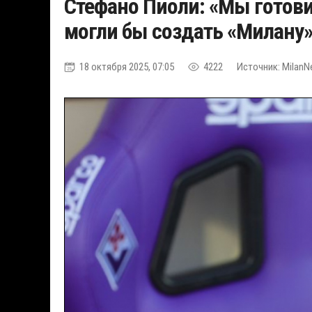
Стефано Пиоли: «Мы готови
могли бы создать «Милану
18 октября 2025, 07:05
4222
Источник: MilanN