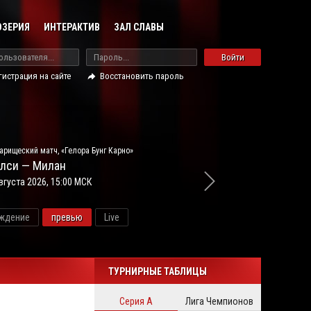
ОЗЕРИЯ
ИНТЕРАКТИВ
ЗАЛ СЛАВЫ
Войти
гистрация на сайте
Восстановить пароль
арищеский матч, «Гелора Бунг Карно»
лси — Милан
вгуста 2026, 15:00 МСК
ждение
превью
Live
новос
ТУРНИРНЫЕ ТАБЛИЦЫ
Серия А
Лига Чемпионов