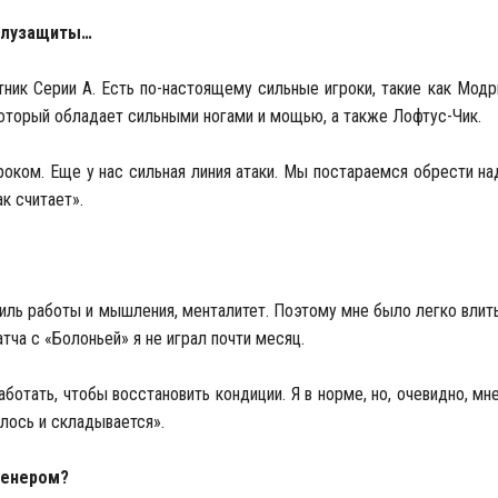
олузащиты…
ник Серии А. Есть по-настоящему сильные игроки, такие как Модр
, который обладает сильными ногами и мощью, а также Лофтус-Чик.
роком. Еще у нас сильная линия атаки. Мы постараемся обрести н
ак считает».
тиль работы и мышления, менталитет. Поэтому мне было легко влить
атча с «Болоньей» я не играл почти месяц.
отать, чтобы восстановить кондиции. Я в норме, но, очевидно, мне
илось и складывается».
ренером?