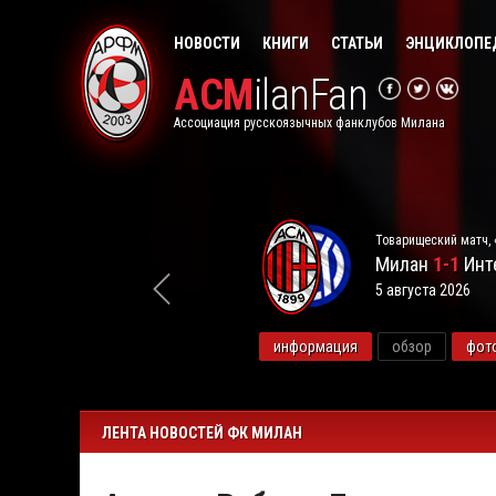
НОВОСТИ
КНИГИ
СТАТЬИ
ЭНЦИКЛОПЕ
ACM
ilanFan
Ассоциация русскоязычных фанклубов Милана
Товарищеский матч, 
Милан
1-1
Инт
5 августа 2026
видео
информация
обзор
фот
ЛЕНТА НОВОСТЕЙ ФК МИЛАН