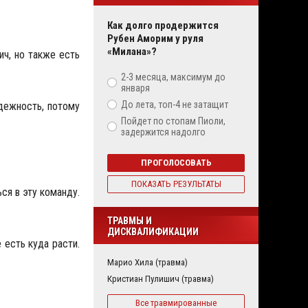
Как долго продержится
Рубен Аморим у руля
«Милана»?
ич, но также есть
2-3 месяца, максимум до
января
До лета, топ-4 не затащит
адежность, потому
Пойдет по стопам Пиоли,
задержится надолго
ПРОГОЛОСОВАТЬ
ПОКАЗАТЬ РЕЗУЛЬТАТЫ
ся в эту команду.
ТРАВМЫ И
ДИСКВАЛИФИКАЦИИ
 есть куда расти.
Марио Хила (травма)
Кристиан Пулишич (травма)
Все травмированные