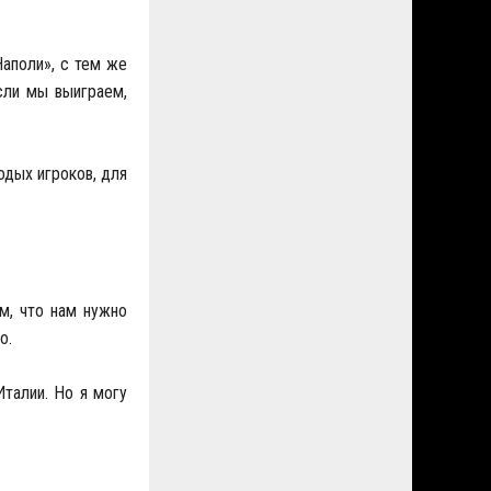
Наполи», с тем же
сли мы выиграем,
дых игроков, для
м, что нам нужно
о.
талии. Но я могу