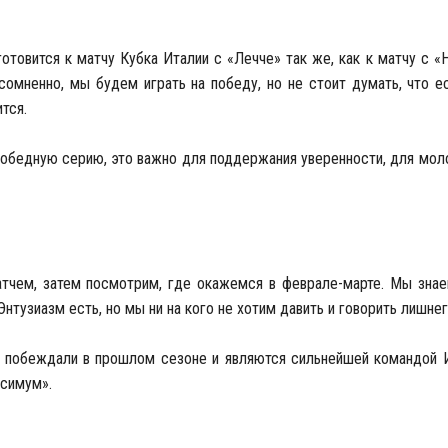
готовится к матчу Кубка Италии с «Лечче» так же, как к матчу с «
сомненно, мы будем играть на победу, но не стоит думать, что е
тся.
обедную серию, это важно для поддержания уверенности, для моло
атчем, затем посмотрим, где окажемся в феврале-марте. Мы знае
Энтузиазм есть, но мы ни на кого не хотим давить и говорить лишнег
е побеждали в прошлом сезоне и являются сильнейшей командой И
ксимум».