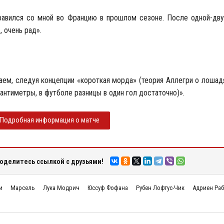
равился со мной во Францию в прошлом сезоне. После одной-дву
 очень рад».
аем, следуя концепции «короткая морда» (теория Аллегри о лошадя
антиметры, в футболе разницы в один гол достаточно)».
Подробная информация о матче
оделитесь ссылкой с друзьями!
и
Марсель
Лука Модрич
Юссуф Фофана
Рубен Лофтус-Чик
Адриен Ра