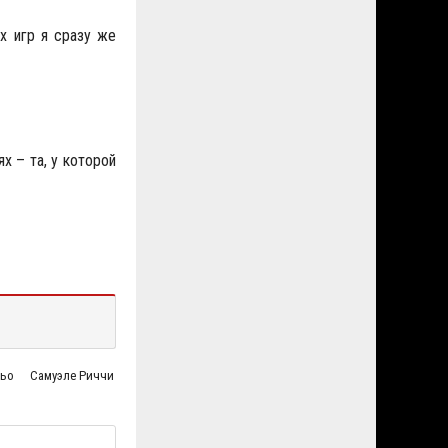
х игр я сразу же
х – та, у которой
бьо
Самуэле Риччи