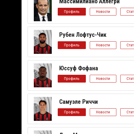
Массимилиано Аллегри
Профиль
Новости
Ста
Рубен Лофтус-Чик
Профиль
Новости
Ста
Юссуф Фофана
Профиль
Новости
Ста
Самуэле Риччи
Профиль
Новости
Ста