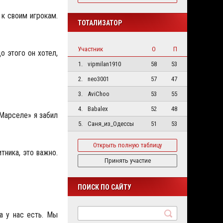
 к своим игрокам.
ТОТАЛИЗАТОР
Участник
О
П
о этого он хотел,
1.
vipmilan1910
58
53
2.
neo3001
57
47
3.
AviChoo
53
55
4.
Babalex
52
48
«Марселе» я забил
5.
Саня_из_Одессы
51
53
Открыть полную таблицу
тника, это важно.
Принять участие
ПОИСК ПО САЙТУ
а у нас есть. Мы