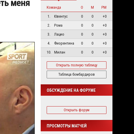
еть меня
Команда
О
М
РМ
1.
Ювентус
0
0
+0
2.
Рома
0
0
+0
3.
Лацио
0
0
+0
4.
Фиорентина
0
0
+0
10.
Милан
0
0
+0
Открыть полную таблицу
Таблица бомбардиров
ОБСУЖДЕНИЕ НА ФОРУМЕ
Открыть форум
ПРОСМОТРЫ МАТЧЕЙ