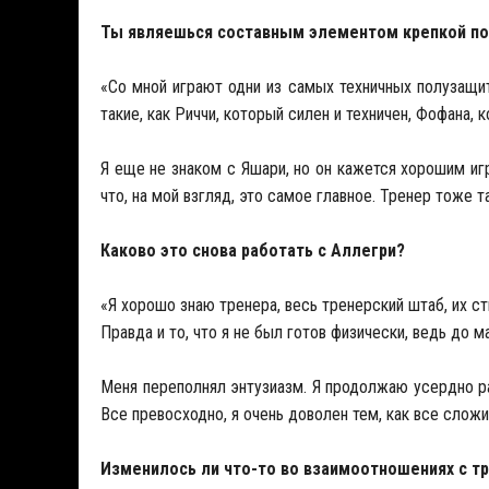
Ты являешься составным элементом крепкой п
«Со мной играют одни из самых техничных полузащит
такие, как Риччи, который силен и техничен, Фофана
Я еще не знаком с Яшари, но он кажется хорошим иг
что, на мой взгляд, это самое главное. Тренер тоже т
Каково это снова работать с Аллегри?
«Я хорошо знаю тренера, весь тренерский штаб, их с
Правда и то, что я не был готов физически, ведь до м
Меня переполнял энтузиазм. Я продолжаю усердно раб
Все превосходно, я очень доволен тем, как все слож
Изменилось ли что-то во взаимоотношениях с т