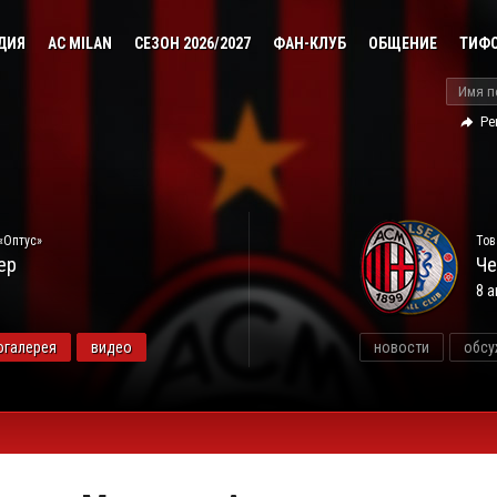
ДИЯ
AC MILAN
СЕЗОН 2026/2027
ФАН-КЛУБ
ОБЩЕНИЕ
ТИФ
Ре
«Оптус»
Тов
ер
Че
8 а
огалерея
видео
новости
обсу