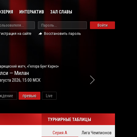
ОЗЕРИЯ
ИНТЕРАКТИВ
ЗАЛ СЛАВЫ
Войти
гистрация на сайте
Восстановить пароль
арищеский матч, «Гелора Бунг Карно»
лси — Милан
вгуста 2026, 15:00 МСК
ждение
превью
Live
новос
ТУРНИРНЫЕ ТАБЛИЦЫ
Серия А
Лига Чемпионов