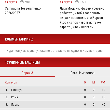
5 августа
930
5 августа
1521
Campagna Tesseramento
Лука Модрич: «Будем усердно
2026/2027
работать, чтобы завоевать
титул и посвятить его Барези.
Я до сих пор чувствую ту же
страсть, что и всегда»
КОММЕНТАРИИ (0)
К данному материалу пока не оставлено ни одного комментария.
ТУРНИРНЫЕ ТАБЛИЦЫ
Серия А
Лига Чемпионов
Команда
О
М
РМ
1.
Ювентус
0
0
+0
2.
Рома
0
0
+0
3.
Лацио
0
0
+0