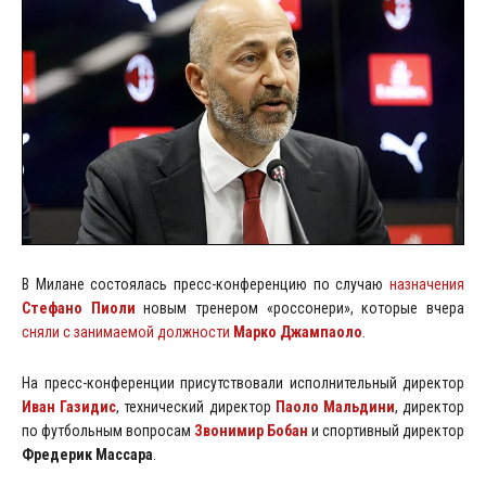
В Милане состоялась пресс-конференцию по случаю
назначения
Стефано
Пиоли
новым тренером «россонери», которые вчера
сняли с занимаемой должности
Марко Джампаоло
.
На пресс-конференции присутствовали исполнительный директор
Иван Газидис
, технический директор
Паоло Мальдини
, директор
по футбольным вопросам
Звонимир Бобан
и спортивный директор
Фредерик Массара
.