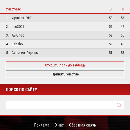
Участник
О
П
1.
vipmilan1910
58
53
2.
neo3001
57
47
3.
AviChoo
53
55
4.
Babalex
52
48
5.
Саня_из_Одессы
51
53
Открыть полную таблицу
Принять участие
ПОИСК ПО САЙТУ
Реклама
О нас
Обратная связь