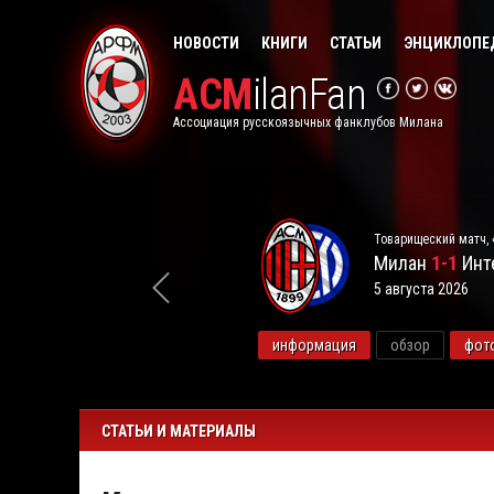
НОВОСТИ
КНИГИ
СТАТЬИ
ЭНЦИКЛОПЕ
ACM
ilanFan
Ассоциация русскоязычных фанклубов Милана
Товарищеский матч, 
Милан
1-1
Инт
5 августа 2026
видео
информация
обзор
фот
СТАТЬИ И МАТЕРИАЛЫ