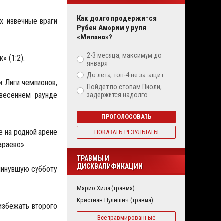
Как долго продержится
х извечные враги
Рубен Аморим у руля
«Милана»?
2-3 месяца, максимум до
» (1:2).
января
До лета, топ-4 не затащит
и Лиги чемпионов,
Пойдет по стопам Пиоли,
 весеннем раунде
задержится надолго
ПРОГОЛОСОВАТЬ
е на родной арене
ПОКАЗАТЬ РЕЗУЛЬТАТЫ
араево».
ТРАВМЫ И
ДИСКВАЛИФИКАЦИИ
в минувшую субботу
Марио Хила (травма)
Кристиан Пулишич (травма)
избежать второго
Все травмированные