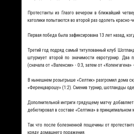
Протестанты из Глазго вечером в ближайший четвер
католики попытаются во второй раз одолеть красно-ч
Первая победа была зафиксирована 13 лет назад, ког
Третий год подряд самый титулованный клуб Шотланд
штурмует второй по значимости евротурнир. Два 
(сначала от «Валенсии» - 0:3, затем от «Копенгагена» - 
В нынешнем розыгрыше «Селтик» разгромил дома скро
«Ференцварошу» (1:2). Сменив турнир, шотландцы од
Дополнительной интриги грядущему матчу добавляет
дебютировал в составе «Селтика» в принципиальном м
Так что после болезненной пощечины от протестан
кряду домашнего поражения.