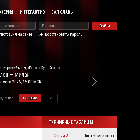
ОЗЕРИЯ
ИНТЕРАКТИВ
ЗАЛ СЛАВЫ
Войти
гистрация на сайте
Восстановить пароль
арищеский матч, «Гелора Бунг Карно»
лси — Милан
вгуста 2026, 15:00 МСК
ждение
превью
Live
новос
ТУРНИРНЫЕ ТАБЛИЦЫ
Серия А
Лига Чемпионов