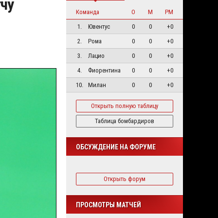
чу
Команда
О
М
РМ
1.
Ювентус
0
0
+0
2.
Рома
0
0
+0
3.
Лацио
0
0
+0
4.
Фиорентина
0
0
+0
10.
Милан
0
0
+0
Открыть полную таблицу
Таблица бомбардиров
ОБСУЖДЕНИЕ НА ФОРУМЕ
Открыть форум
ПРОСМОТРЫ МАТЧЕЙ