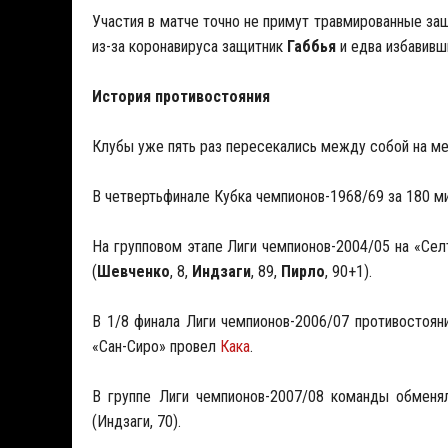
Участия в матче точно не примут травмированные за
из-за коронавируса защитник
Габбья
и едва избавивш
История противостояния
Клубы уже пять раз пересекались между собой на м
В четвертьфинале Кубка чемпионов-1968/69 за 180 ми
На групповом этапе Лиги чемпионов-2004/05 на «Селт
(
Шевченко
, 8,
Индзаги
, 89,
Пирло
, 90+1).
В 1/8 финала Лиги чемпионов-2006/07 противостояни
«Сан-Сиро» провел
Кака
.
В группе Лиги чемпионов-2007/08 команды обменял
(Индзаги, 70).