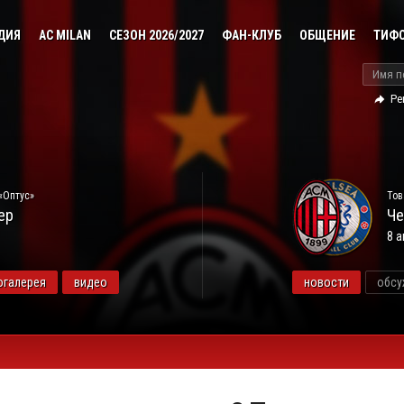
ДИЯ
AC MILAN
СЕЗОН 2026/2027
ФАН-КЛУБ
ОБЩЕНИЕ
ТИФ
Ре
«Оптус»
Тов
ер
Че
8 а
огалерея
видео
новости
обсу