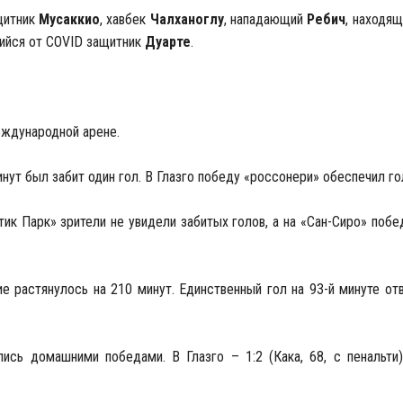
щитник
Мусаккио
, хавбек
Чалханоглу
, нападающий
Ребич
, находящ
ийся от COVID защитник
Дуарте
.
еждународной арене.
нут был забит один гол. В Глазго победу «россонери» обеспечил г
ик Парк» зрители не увидели забитых голов, а на «Сан-Сиро» побед
е растянулось на 210 минут. Единственный гол на 93-й минуте от
ись домашними победами. В Глазго – 1:2 (Кака, 68, с пенальти)