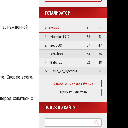
ТОТАЛИЗАТОР
т вынужденной –
Участник
О
П
1.
vipmilan1910
58
53
2.
neo3001
57
47
3.
AviChoo
53
55
.
4.
Babalex
52
48
5.
Саня_из_Одессы
51
53
те. Скорее всего,
Открыть полную таблицу
Принять участие
перед схваткой с
ПОИСК ПО САЙТУ