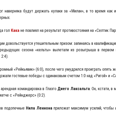
г наверняка будут держать кулаки за «Милан», в то время как и
ерных.
да гол
Кака
не повлиял на результат противостояния на «Селтик Парк
ии довольствуется утешительным призом: запинаясь в квалификаци
предыдущих сезона «кельты» вылетали из розыгрыша в первом
2:4).
мный «Рейкьявик» (6:0), после чего умудрился проиграть опять ж
ержали гостевые победы с одинаковым счетом 1:0 над «Ригой» и «С
 арендная командировка в Глазго
Диего Лаксальта
. Он, кстати, 
атче с «Рейнджерс» (0:2).
тов подопечные
Нила Леннона
приложат максимум усилий, чтобы 