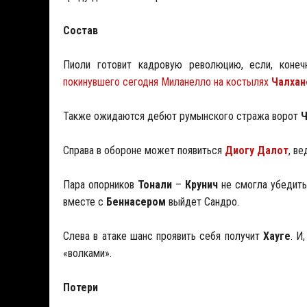
Состав
Пиоли готовит кадровую революцию, если, конеч
покинувшего сегодня Миланелло на костылях
Чалхан
Также ожидаются дебют румынского стража ворот
Ч
Справа в обороне может появиться
Диогу Далот
, в
Пара опорников
Тонали
–
Крунич
не смогла убедит
вместе с
Беннасером
выйдет Сандро.
Слева в атаке шанс проявить себя получит
Хауге
. И
«волками».
Потери