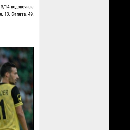
13/14 подопечные
а, 13,
Сапата
, 49,