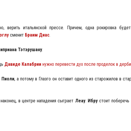
но, верить итальянской прессе. Причем, одна рокировка буде
оглу
сменит
Браим Диас
.
иприана Тэтэрушану
.
едь
Давиде Калабрии
нужно перевести дух после проделок в дерби
ь
Пиоли
, а потому в Глазго он оставит одного из старожилов в стар
, наконец, в центре нападения сыграет
Леау
.
Ибру
стоит поберечь 