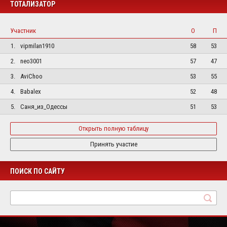
ТОТАЛИЗАТОР
Участник
О
П
1.
vipmilan1910
58
53
2.
neo3001
57
47
3.
AviChoo
53
55
4.
Babalex
52
48
5.
Саня_из_Одессы
51
53
Открыть полную таблицу
Принять участие
ПОИСК ПО САЙТУ