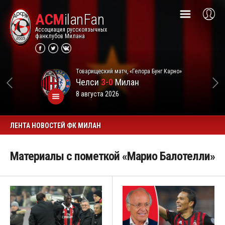
ACM
ilanFan
Ассоциация русскоязычных
фанклубов Милана
Товарищеский матч, «Гелора Бунг Карно»
Челси
3-0
Милан
8 августа 2026
ЛЕНТА НОВОСТЕЙ ФК МИЛАН
Материалы с пометкой «Марио Балотелли»