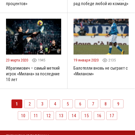
процентов»
рад победе любой из команд»
23 марта 2020
1945
19 января 2020
2135
Ибрагимович – самый меткий
Балотелли вновь не сыграет с
игрок «Милана» за последние
«Миланом»
10 лет
1
2
3
4
5
6
7
8
9
10
11
12
13
14
15
16
17