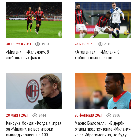
30 августа 2021
1970
23 мая 2021
2340
«Милан» — «Кальяри»: 8
«Аталанта» — «Милан»: 9
любопытных фактов
любопытных фактов
28 марта 2021
2444
20 февраля 2021
2306
Кейсуке Хонда: «Когда я играл
Марио Балотелли: «В дерби
за «Милан», не все игроки
отдам предпочтение «Милану»
выкладывались на 100
из-за Ибрагимовича, но буду