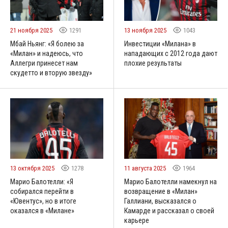
21 ноября 2025
1291
13 ноября 2025
1043
Мбай Ньянг: «Я болею за
Инвестиции «Милана» в
«Милан» и надеюсь, что
нападающих с 2012 года дают
Аллегри принесет нам
плохие результаты
скудетто и вторую звезду»
13 октября 2025
1278
11 августа 2025
1964
Марио Балотелли: «Я
Марио Балотелли намекнул на
собирался перейти в
возвращение в «Милан»
«Ювентус», но в итоге
Галлиани, высказался о
оказался в «Милане»
Камарде и рассказал о своей
карьере