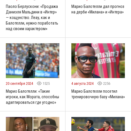
Паоло Берлускони: «Продажа
Марио Балотелли дал прогноз
Даниэля Мальдини в «Интер»
на дерби «Милана» и «Интера»
— кощунство. Леау, как и
Балотелли, нужно поработать
над своим характером»
20 сентября 2024
1525
4 августа 2024
2256
Марио Балотелли: «Такие
Марио Балотелли посетил
игроки, как Мората, способны
тренировочную базу «Милана»
адаптироваться где угодно»