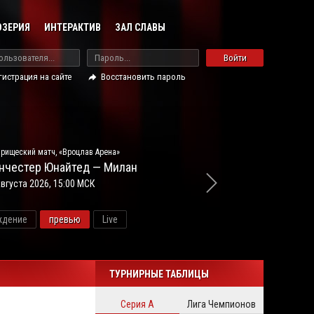
ОЗЕРИЯ
ИНТЕРАКТИВ
ЗАЛ СЛАВЫ
Войти
гистрация на сайте
Восстановить пароль
рищеский матч, «Вроцлав Арена»
нчестер Юнайтед — Милан
августа 2026, 15:00 МСК
ждение
превью
Live
ново
ТУРНИРНЫЕ ТАБЛИЦЫ
Серия А
Лига Чемпионов