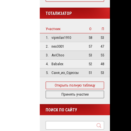
ТОТАЛИЗАТОР
Участник
О
П
1.
vipmilan1910
58
53
2.
neo3001
57
47
3.
AviChoo
53
55
4.
Babalex
52
48
5.
Саня_из_Одессы
51
53
Открыть полную таблицу
Принять участие
ПОИСК ПО САЙТУ