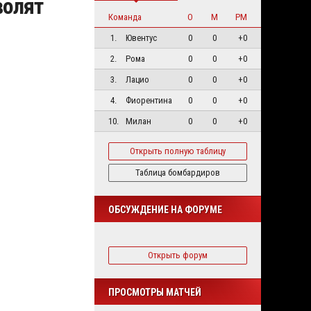
волят
Команда
О
М
РМ
1.
Ювентус
0
0
+0
2.
Рома
0
0
+0
3.
Лацио
0
0
+0
4.
Фиорентина
0
0
+0
10.
Милан
0
0
+0
Открыть полную таблицу
Таблица бомбардиров
ОБСУЖДЕНИЕ НА ФОРУМЕ
Открыть форум
ПРОСМОТРЫ МАТЧЕЙ