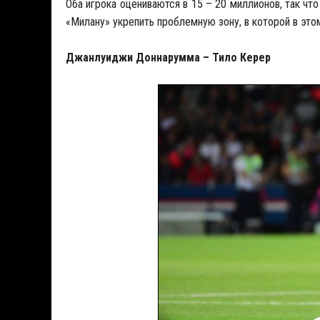
Оба игрока оцениваются в 15 – 20 миллионов, так чт
«Милану» укрепить проблемную зону, в которой в это
Джанлуиджи Доннарумма – Тило Керер