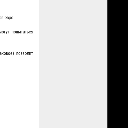
ов евро.
могут попытаться
аковое) позволит