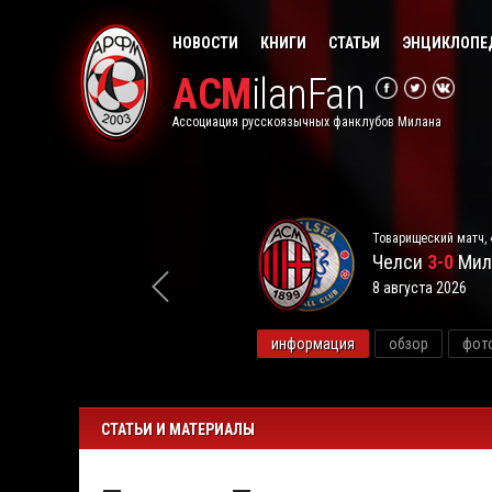
НОВОСТИ
КНИГИ
СТАТЬИ
ЭНЦИКЛОПЕ
ACM
ilanFan
Ассоциация русскоязычных фанклубов Милана
Товарищеский матч, 
Челси
3-0
Мил
8 августа 2026
видео
информация
обзор
фот
СТАТЬИ И МАТЕРИАЛЫ