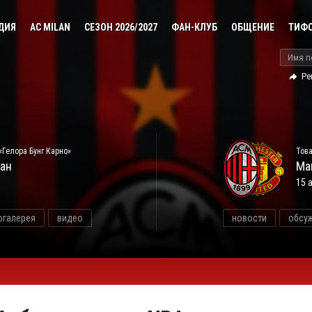
ДИЯ
AC MILAN
СЕЗОН 2026/2027
ФАН-КЛУБ
ОБЩЕНИЕ
ТИФ
Ре
«Гелора Бунг Карно»
Това
ан
Ма
15 
огалерея
видео
новости
обсу