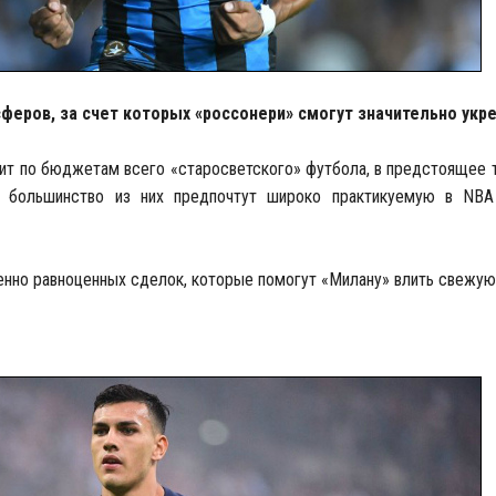
сферов, за счет которых «россонери» смогут значительно укре
рит по бюджетам всего «старосветского» футбола, в предстоящее
 большинство из них предпочтут широко практикуемую в NBA
менно равноценных сделок, которые помогут «Милану» влить свежую