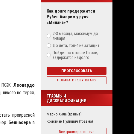
Как долго продержится
Рубен Аморим у руля
«Милана»?
2-3 месяца, максимум до
января
До лета, топ-4 не затащит
Пойдет по стопам Пиоли,
задержится надолго
ПРОГОЛОСОВАТЬ
ПОКАЗАТЬ РЕЗУЛЬТАТЫ
ра ПСЖ
Леонардо
 никого не теряя,
ТРАВМЫ И
ДИСКВАЛИФИКАЦИИ
Марио Хила (травма)
стать прекрасной
Кристиан Пулишич (травма)
тнер
Беннасера
в
Все травмированные