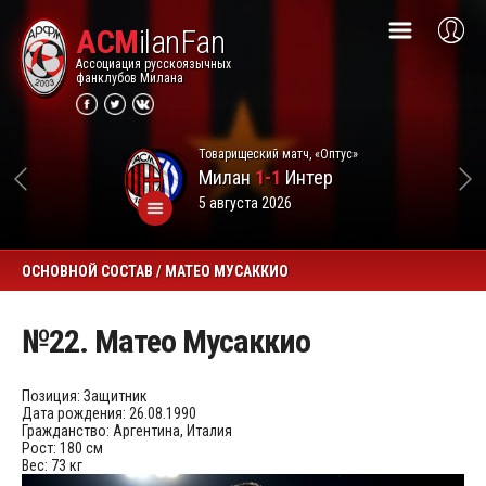
ACM
ilanFan
Ассоциация русскоязычных
фанклубов Милана
Товарищеский матч, «Оптус»
Милан
1-1
Интер
5 августа 2026
ОСНОВНОЙ СОСТАВ / МАТЕО МУСАККИО
№22. Матео Мусаккио
Позиция:
Защитник
Дата рождения:
26.08.1990
Гражданство:
Аргентина, Италия
Рост:
180 см
Вес:
73 кг