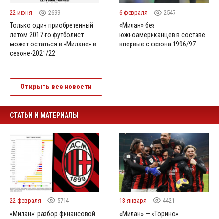
22 июня
2699
6 февраля
2547
Только один приобретенный
«Милан» без
летом 2017-го футболист
южноамериканцев в составе
может остаться в «Милане» в
впервые с сезона 1996/97
сезоне-2021/22
Открыть все новости
СТАТЬИ И МАТЕРИАЛЫ
22 февраля
5714
13 января
4421
«Милан»: разбор финансовой
«Милан» — «Торино».