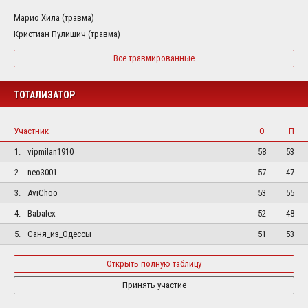
Марио Хила (травма)
Кристиан Пулишич (травма)
Все травмированные
ТОТАЛИЗАТОР
Участник
О
П
1.
vipmilan1910
58
53
2.
neo3001
57
47
3.
AviChoo
53
55
4.
Babalex
52
48
5.
Саня_из_Одессы
51
53
Открыть полную таблицу
Принять участие