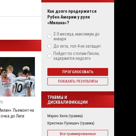
Как долго продержится
Рубен Аморим у руля
«Милана»?
2-3 месяца, максимум до
января
До лета, топ-4 не затащит
Пойдет по стопам Пиоли,
задержится надолго
ПРОГОЛОСОВАТЬ
ПОКАЗАТЬ РЕЗУЛЬТАТЫ
ТРАВМЫ И
75
ДИСКВАЛИФИКАЦИИ
Милан». Пьемонт на
 очка до Лиги
Марио Хила (травма)
Кристиан Пулишич (травма)
Все травмированные