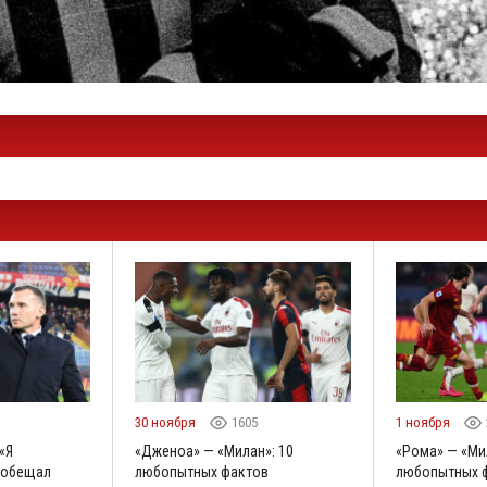
30 ноября
1605
1 ноября
«Я
«Дженоа» — «Милан»: 10
«Рома» — «Ми
ообещал
любопытных фактов
любопытных 