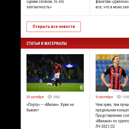
одним словом, то это
фанатам «Дженоа»,
элегантность»
все, что в моих сил
Открыть все новости
СТАТЬИ И МАТЕРИАЛЫ
20 октября
3862
9 сентября
104
«Порту» — «Милан». Хуже не
Чем хуже, тем лучш
бывает
предельная концен
Представление со
«Милана» по групп
ЛЧ-2021/22