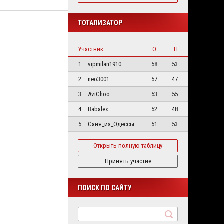
ТОТАЛИЗАТОР
Участник
О
П
1.
vipmilan1910
58
53
2.
neo3001
57
47
3.
AviChoo
53
55
4.
Babalex
52
48
5.
Саня_из_Одессы
51
53
Открыть полную таблицу
Принять участие
ПОИСК ПО САЙТУ