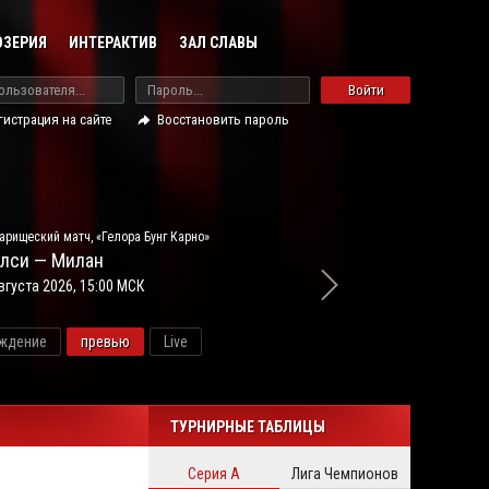
ОЗЕРИЯ
ИНТЕРАКТИВ
ЗАЛ СЛАВЫ
Войти
гистрация на сайте
Восстановить пароль
арищеский матч, «Гелора Бунг Карно»
лси — Милан
вгуста 2026, 15:00 МСК
ждение
превью
Live
новос
ТУРНИРНЫЕ ТАБЛИЦЫ
Серия А
Лига Чемпионов