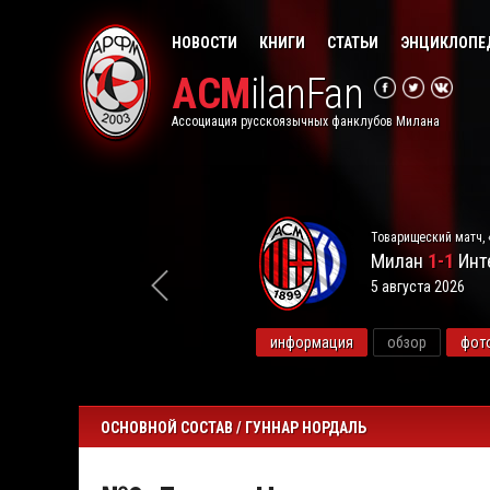
НОВОСТИ
КНИГИ
СТАТЬИ
ЭНЦИКЛОПЕ
ACM
ilanFan
Ассоциация русскоязычных фанклубов Милана
Товарищеский матч, 
Милан
1-1
Инт
5 августа 2026
видео
информация
обзор
фот
ОСНОВНОЙ СОСТАВ / ГУННАР НОРДАЛЬ