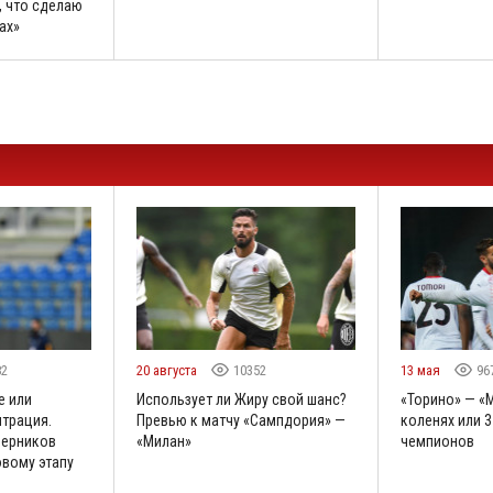
 что сделаю
ах»
82
20 августа
10352
13 мая
96
е или
Использует ли Жиру свой шанс?
«Торино» — «
трация.
Превью к матчу «Сампдория» —
коленях или 3
перников
«Милан»
чемпионов
овому этапу