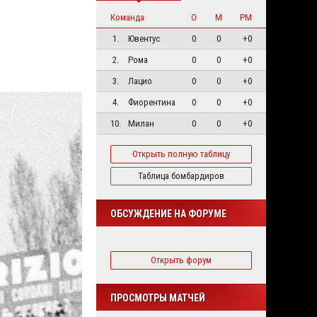
Команда
О
М
РМ
1.
Ювентус
0
0
+0
2.
Рома
0
0
+0
3.
Лацио
0
0
+0
4.
Фиорентина
0
0
+0
10.
Милан
0
0
+0
Открыть полную таблицу
Таблица бомбардиров
ОБСУЖДЕНИЕ НА ФОРУМЕ
Открыть форум
ПРОСМОТРЫ МАТЧЕЙ