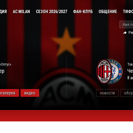
ДИЯ
AC MILAN
СЕЗОН 2026/2027
ФАН-КЛУБ
ОБЩЕНИЕ
ТИФ
Ре
«Оптус»
Тов
ер
Че
8 а
огалерея
видео
новости
обсу