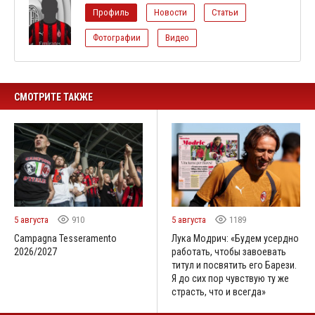
Профиль
Новости
Статьи
Фотографии
Видео
СМОТРИТЕ ТАКЖЕ
5 августа
910
5 августа
1189
Campagna Tesseramento
Лука Модрич: «Будем усердно
2026/2027
работать, чтобы завоевать
титул и посвятить его Барези.
Я до сих пор чувствую ту же
страсть, что и всегда»