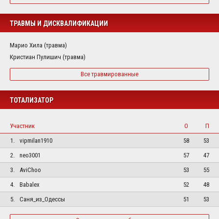
ТРАВМЫ И ДИСКВАЛИФИКАЦИИ
Марио Хила (травма)
Кристиан Пулишич (травма)
Все травмированные
ТОТАЛИЗАТОР
Участник
О
П
1.
vipmilan1910
58
53
2.
neo3001
57
47
3.
AviChoo
53
55
4.
Babalex
52
48
5.
Саня_из_Одессы
51
53