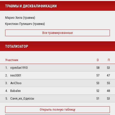
ТРАВМЫ И ДИСКВАЛИФИКАЦИИ
Марио Хила (травма)
Кристиан Пулишич (травма)
Все травмированные
ТОТАЛИЗАТОР
Участник
О
П
1.
vipmilan1910
58
53
2.
neo3001
57
47
3.
AviChoo
53
55
4.
Babalex
52
48
5.
Саня_из_Одессы
51
53
Открыть полную таблицу