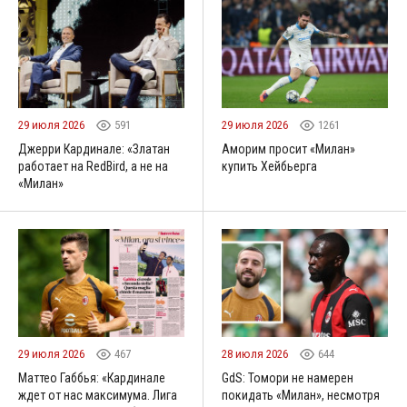
29 июля 2026
591
29 июля 2026
1261
Джерри Кардинале: «Златан
Аморим просит «Милан»
работает на RedBird, а не на
купить Хейбьерга
«Милан»
29 июля 2026
467
28 июля 2026
644
Маттео Габбья: «Кардинале
GdS: Томори не намерен
ждет от нас максимума. Лига
покидать «Милан», несмотря