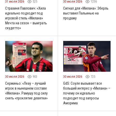
31 июля 2026
525
30 июля 2026
1236
Страхиня Павлович: «Хила
Сигнал для «Милана»: Эберль
идеально подходит под
выставил Пальинью на
игровой стиль «Милана»
продажу
Мечта на сезон – выиграть
скудетто»
30 июля 2026
903
30 июля 2026
725
Сержиньо: «Леау – лучший
GdS: Соуле вызывает все
игрок в нынешнем составе
больший интерес у «Милана» –
«Милана». Рамушу под силу
почему он идеально
снять «проклятие девятки»
подходит под запросы
Аморима