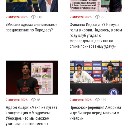
7 августа 2026
110
7 августа 2026
79
«Милан» cделал значительное
Филиппо Индзаги: «У Рамуша
предложение по Паредесу?
голы в крови. Надеюсь, в этом
году клуб угадал с
форвардом, и девятка на
спине принесет ему удачу»
7 августа 2026
85
7 августа 2026
129
Ардон Яшари: «Меня не пугает
Пресс-конференция Аморима
конкуренция с Модричем.
и де Винтера перед матчем с
Убежден, что мы сможем
«Челси»
ужиться на поле вместе»