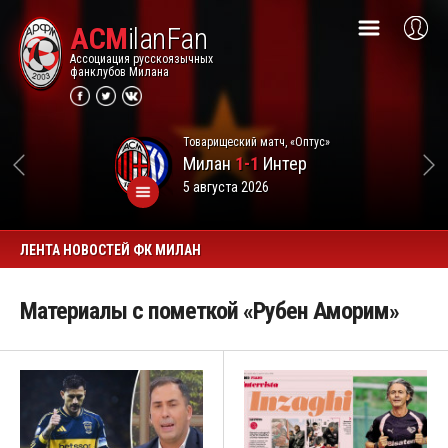
ACM
ilanFan
Ассоциация русскоязычных
фанклубов Милана
Товарищеский матч, «Оптус»
Милан
1-1
Интер
5 августа 2026
ЛЕНТА НОВОСТЕЙ ФК МИЛАН
Материалы с пометкой «Рубен Аморим»