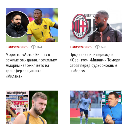
3 августа 2026
874
1 августа 2026
696
Моретто: «Астон Вилла» в
Продление или переход в
режиме ожидания, поскольку
«Ювентус»: «Милан» и Томори
Аморим наложил вето на
стоят перед судьбоносным
трансфер защитника
выбором
«Милана»