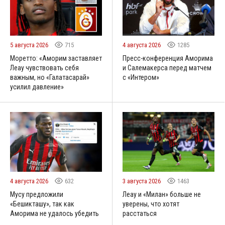
5 августа 2026
715
4 августа 2026
1285
Моретто: «Аморим заставляет
Пресс-конференция Аморима
Леау чувствовать себя
и Салемакерса перед матчем
важным, но «Галатасарай»
с «Интером»
усилил давление»
4 августа 2026
632
3 августа 2026
1463
Мусу предложили
Леау и «Милан» больше не
«Бешикташу», так как
уверены, что хотят
Аморима не удалось убедить
расстаться