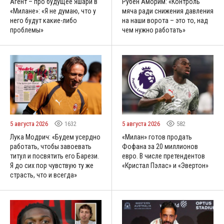
Агент – про будущее Яшари в
Рубен Аморим: «Контроль
«Милане»: «Я не думаю, что у
мяча ради снижения давления
него будут какие-либо
на наши ворота – это то, над
проблемы»
чем нужно работать»
5 августа 2026
1632
5 августа 2026
582
Лука Модрич: «Будем усердно
«Милан» готов продать
работать, чтобы завоевать
Фофана за 20 миллионов
титул и посвятить его Барези.
евро. В числе претендентов
Я до сих пор чувствую ту же
«Кристал Пэлас» и «Эвертон»
страсть, что и всегда»