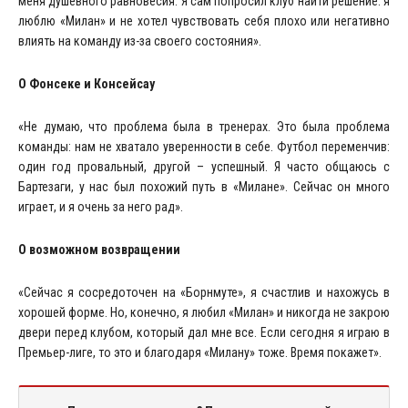
меня душевного равновесия. Я сам попросил клуб найти решение: я
люблю «Милан» и не хотел чувствовать себя плохо или негативно
влиять на команду из-за своего состояния».
О Фонсеке и Консейсау
«Не думаю, что проблема была в тренерах. Это была проблема
команды: нам не хватало уверенности в себе. Футбол переменчив:
один год провальный, другой – успешный. Я часто общаюсь с
Бартезаги, у нас был похожий путь в «Милане». Сейчас он много
играет, и я очень за него рад».
О возможном возвращении
«Сейчас я сосредоточен на «Борнмуте», я счастлив и нахожусь в
хорошей форме. Но, конечно, я любил «Милан» и никогда не закрою
двери перед клубом, который дал мне все. Если сегодня я играю в
Премьер-лиге, то это и благодаря «Милану» тоже. Время покажет».