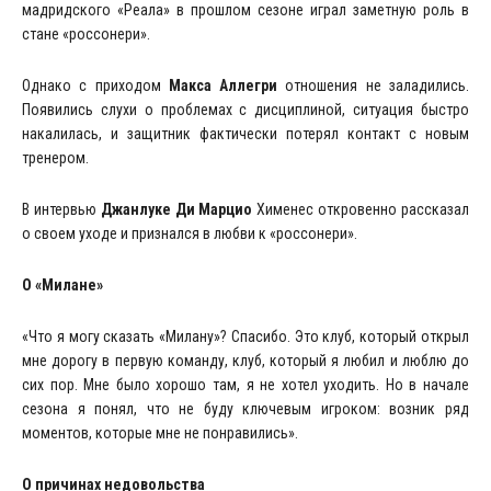
мадридского «Реала» в прошлом сезоне играл заметную роль в
стане «россонери».
Однако с приходом
Макса Аллегри
отношения не заладились.
Появились слухи о проблемах с дисциплиной, ситуация быстро
накалилась, и защитник фактически потерял контакт с новым
тренером.
В интервью
Джанлуке Ди Марцио
Хименес откровенно рассказал
о своем уходе и признался в любви к «россонери».
О «Милане»
«Что я могу сказать «Милану»? Спасибо. Это клуб, который открыл
мне дорогу в первую команду, клуб, который я любил и люблю до
сих пор. Мне было хорошо там, я не хотел уходить. Но в начале
сезона я понял, что не буду ключевым игроком: возник ряд
моментов, которые мне не понравились».
О причинах недовольства