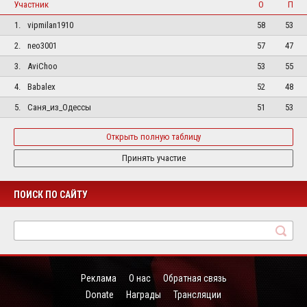
Участник
О
П
1.
vipmilan1910
58
53
2.
neo3001
57
47
3.
AviChoo
53
55
4.
Babalex
52
48
5.
Саня_из_Одессы
51
53
Открыть полную таблицу
Принять участие
ПОИСК ПО САЙТУ
Реклама
О нас
Обратная связь
Donate
Награды
Трансляции