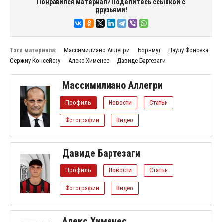
Понравился материал? Поделитесь ссылкой с
друзьями!
Тэги материала:
Массимилиано Аллегри
Борнмут
Паулу Фонсека
Сержиу Консейсау
Алекс Хименес
Давиде Бартезаги
Массимилиано Аллегри
Профиль
Новости
Статьи
Фотографии
Видео
Давиде Бартезаги
Профиль
Новости
Статьи
Фотографии
Видео
Алекс Хименес