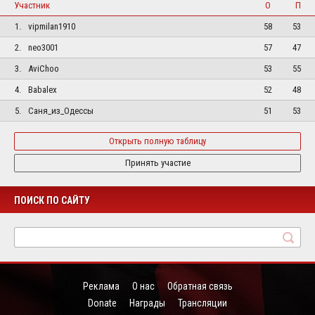
Участник
О
П
1.
vipmilan1910
58
53
2.
neo3001
57
47
3.
AviChoo
53
55
4.
Babalex
52
48
5.
Саня_из_Одессы
51
53
Открыть полную таблицу
Принять участие
ПОИСК ПО САЙТУ
Реклама
О нас
Обратная связь
Donate
Награды
Трансляции