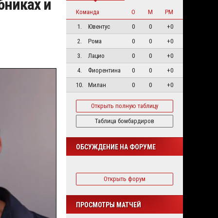
бниках и
Команда
О
М
РМ
1.
Ювентус
0
0
+0
2.
Рома
0
0
+0
3.
Лацио
0
0
+0
4.
Фиорентина
0
0
+0
10.
Милан
0
0
+0
Открыть полную таблицу
Таблица бомбардиров
ОБСУЖДЕНИЕ НА ФОРУМЕ
Открыть форум
ПРОСМОТРЫ МАТЧЕЙ