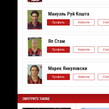
Мануэль Руй Кошта
Профиль
Новости
Ста
Яп Стам
Профиль
Новости
Ста
Марек Янкуловски
Профиль
Новости
Ста
СМОТРИТЕ ТАКЖЕ