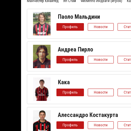
Манчестер Юнайтед
Яп Стам
Филиппо Индзаги (игрок)
Ка
Паоло Мальдини
Профиль
Новости
Ста
Андреа Пирло
Профиль
Новости
Ста
Кака
Профиль
Новости
Ста
Алессандро Костакурта
Профиль
Новости
Ста