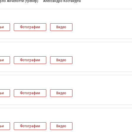
рло Анчелотти (тренер)
Алессандро Костакурта
тьи
Фотографии
Видео
тьи
Фотографии
Видео
тьи
Фотографии
Видео
тьи
Фотографии
Видео