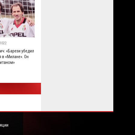
1022
ич: «Барези убедил
 в «Милане». Он
итаном»
яции