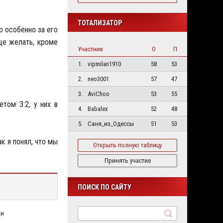
ТОТАЛИЗАТОР
о особенно за его
ще желать, кроме
Участник
О
П
1.
vipmilan1910
58
53
2.
neo3001
57
47
3.
AviChoo
53
55
том 3:2, у них в
4.
Babalex
52
48
5.
Саня_из_Одессы
51
53
к я понял, что мы
Открыть полную таблицу
Принять участие
ПОИСК ПО САЙТУ
ки