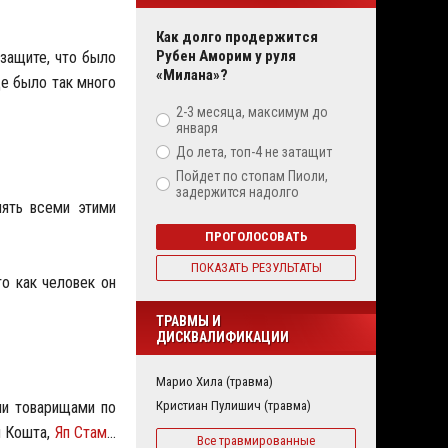
Как долго продержится
Рубен Аморим у руля
узащите, что было
«Милана»?
де было так много
2-3 месяца, максимум до
января
До лета, топ-4 не затащит
Пойдет по стопам Пиоли,
задержится надолго
лять всеми этими
ПРОГОЛОСОВАТЬ
ПОКАЗАТЬ РЕЗУЛЬТАТЫ
то как человек он
ТРАВМЫ И
ДИСКВАЛИФИКАЦИИ
Марио Хила (травма)
ми товарищами по
Кристиан Пулишич (травма)
й Кошта,
Яп Стам
…
Все травмированные