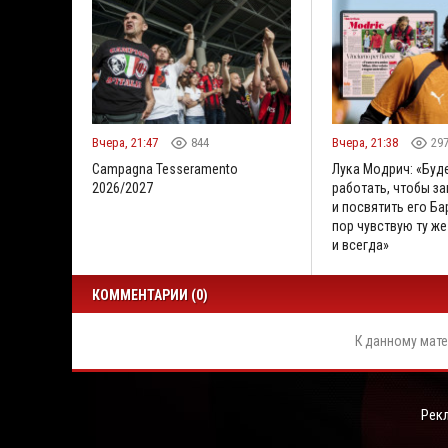
Вчера, 21:47
844
Вчера, 21:38
29
Campagna Tesseramento
Лука Модрич: «Буд
2026/2027
работать, чтобы за
и посвятить его Бар
пор чувствую ту же
и всегда»
КОММЕНТАРИИ (0)
К данному мате
Рек