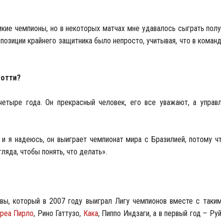
кие чемпионы, но в некоторых матчах мне удавалось сыграть пол
позиции крайнего защитника было непросто, учитывая, что в коман
лотти?
етыре года. Он прекрасный человек, его все уважают, а управ
, и я надеюсь, он выиграет чемпионат мира с Бразилией, потому ч
ляда, чтобы понять, что делать».
авы, который в 2007 году выиграл Лигу чемпионов вместе с таки
реа Пирло
, Рино Гаттузо,
Кака
, Пиппо Индзаги, а в первый год – Ру