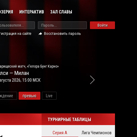
ОЗЕРИЯ
ИНТЕРАКТИВ
ЗАЛ СЛАВЫ
Войти
гистрация на сайте
Восстановить пароль
арищеский матч, «Гелора Бунг Карно»
лси — Милан
вгуста 2026, 15:00 МСК
ждение
превью
Live
новос
ТУРНИРНЫЕ ТАБЛИЦЫ
Серия А
Лига Чемпионов