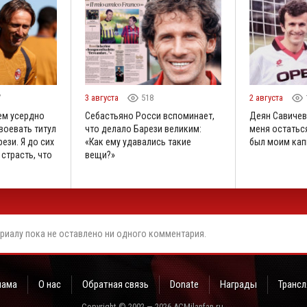
7
3 августа
518
2 августа
ем усердно
Себастьяно Росси вспоминает,
Деян Савичев
воевать титул
что делало Барези великим:
меня остаться
ези. Я до сих
«Как ему удавались такие
был моим кап
 страсть, что
вещи?»
риалу пока не оставлено ни одного комментария.
лама
О нас
Обратная связь
Donate
Награды
Трансл
Copyright © 2002 — 2026 ACMilanfan.ru.