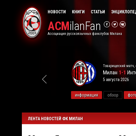
НОВОСТИ
КНИГИ
СТАТЬИ
ЭНЦИКЛОПЕ
ACM
ilanFan
Ассоциация русскоязычных фанклубов Милана
Товарищеский матч, 
Милан
1-1
Инт
5 августа 2026
видео
информация
обзор
фот
ЛЕНТА НОВОСТЕЙ ФК МИЛАН