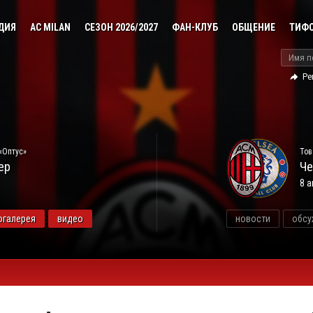
ДИЯ
AC MILAN
СЕЗОН 2026/2027
ФАН-КЛУБ
ОБЩЕНИЕ
ТИФ
Ре
«Оптус»
Тов
ер
Че
8 а
огалерея
видео
новости
обсу