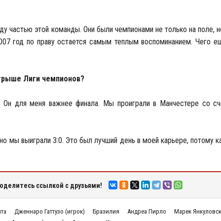
уду частью этой команды. Они были чемпионами не только на поле, н
2007 год по праву остается самым теплым воспоминанием. Чего е
ыгрыше Лиги чемпионов?
 Он для меня важнее финала. Мы проиграли в Манчестере со сче
о мы выиграли 3:0. Это был лучший день в моей карьере, потому ка
оделитесь ссылкой с друзьями!
шта
Дженнаро Гаттузо (игрок)
Бразилия
Андреа Пирло
Марек Янкуловс