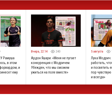
9
Вчера, 22:14
240
5 августа
«У Рамуша
Ардон Яшари: «Меня не пугает
Лука Модрич:
юсь, в этом
конкуренция с Модричем.
работать, что
 форвардом, и
Убежден, что мы сможем
и посвятить е
принесет ему
ужиться на поле вместе»
пор чувствую 
и всегда»