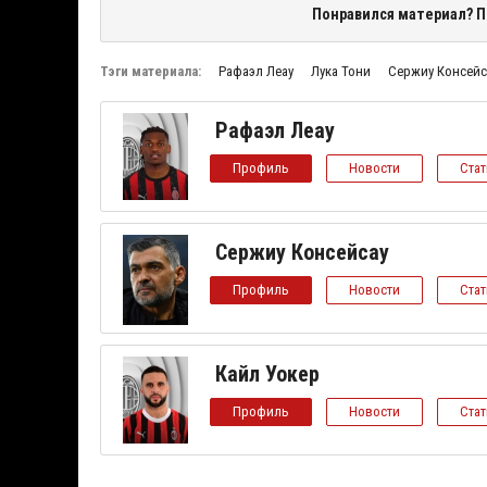
Понравился материал? П
Тэги материала:
Рафаэл Леау
Лука Тони
Сержиу Консейс
Рафаэл Леау
Профиль
Новости
Ста
Сержиу Консейсау
Профиль
Новости
Ста
Кайл Уокер
Профиль
Новости
Ста