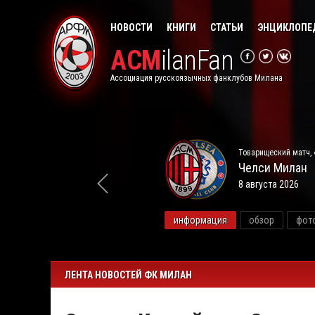
НОВОСТИ
КНИГИ
СТАТЬИ
ЭНЦИКЛОПЕ
ACM
ilanFan
Ассоциация русскоязычных фанклубов Милана
Товарищеский матч, 
Челси
Милан
8 августа 2026
видео
информация
обзор
фот
ЛЕНТА НОВОСТЕЙ ФК МИЛАН