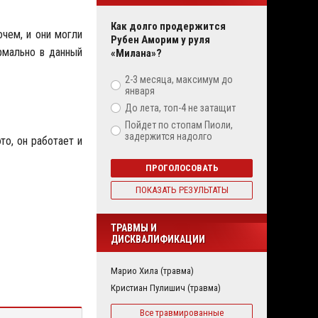
Как долго продержится
очем, и они могли
Рубен Аморим у руля
ормально в данный
«Милана»?
2-3 месяца, максимум до
января
До лета, топ-4 не затащит
Пойдет по стопам Пиоли,
задержится надолго
то, он работает и
ПРОГОЛОСОВАТЬ
ПОКАЗАТЬ РЕЗУЛЬТАТЫ
ТРАВМЫ И
ДИСКВАЛИФИКАЦИИ
Марио Хила (травма)
Кристиан Пулишич (травма)
Все травмированные