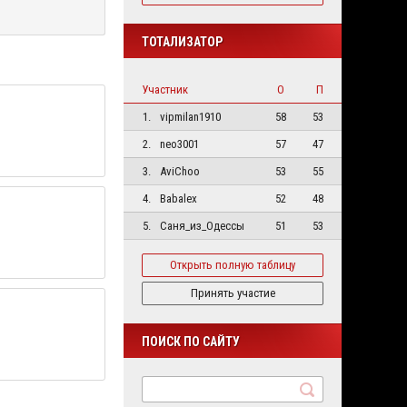
ТОТАЛИЗАТОР
Участник
О
П
1.
vipmilan1910
58
53
2.
neo3001
57
47
3.
AviChoo
53
55
4.
Babalex
52
48
5.
Саня_из_Одессы
51
53
Открыть полную таблицу
Принять участие
ПОИСК ПО САЙТУ