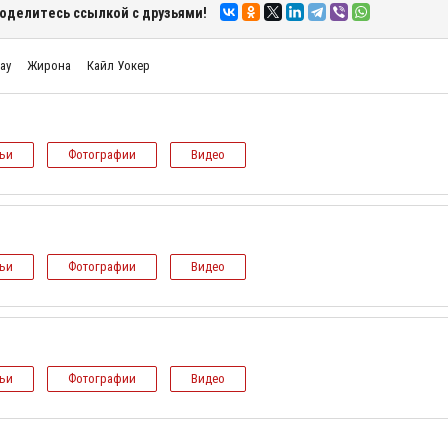
оделитесь ссылкой с друзьями!
ау
Жирона
Кайл Уокер
тьи
Фотографии
Видео
тьи
Фотографии
Видео
тьи
Фотографии
Видео