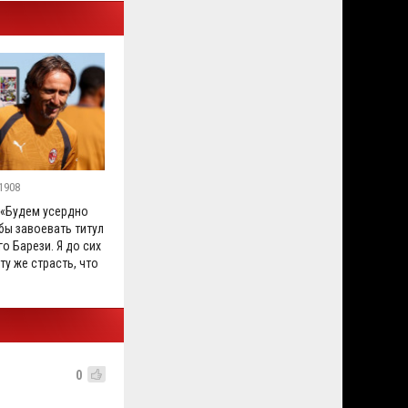
1908
 «Будем усердно
бы завоевать титул
го Барези. Я до сих
ту же страсть, что
0