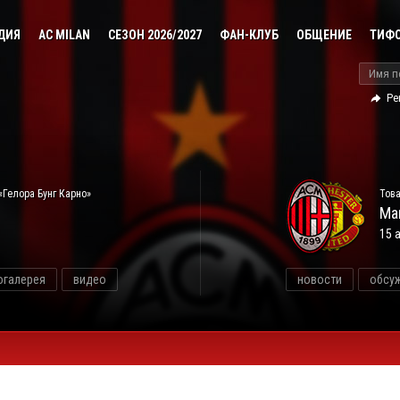
ДИЯ
AC MILAN
СЕЗОН 2026/2027
ФАН-КЛУБ
ОБЩЕНИЕ
ТИФ
Ре
«Гелора Бунг Карно»
Това
Ма
15 
огалерея
видео
новости
обсу