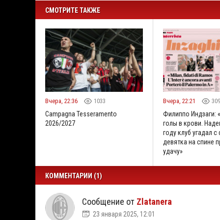
СМОТРИТЕ ТАКЖЕ
Вчера, 22:36
1033
Вчера, 22:21
30
Campagna Tesseramento
Филиппо Индзаги: 
2026/2027
голы в крови. Наде
году клуб угадал с
девятка на спине 
удачу»
КОММЕНТАРИИ (1)
Сообщение от
Zlatanera
23 января 2025, 12:01