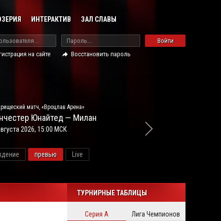
ОЗЕРИЯ
ИНТЕРАКТИВ
ЗАЛ СЛАВЫ
Войти
гистрация на сайте
Восстановить пароль
рищеский матч, «Вроцлав Арена»
нчестер Юнайтед — Милан
августа 2026, 15:00 МСК
ждение
превью
Live
ново
ТУРНИРНЫЕ ТАБЛИЦЫ
Серия А
Лига Чемпионов