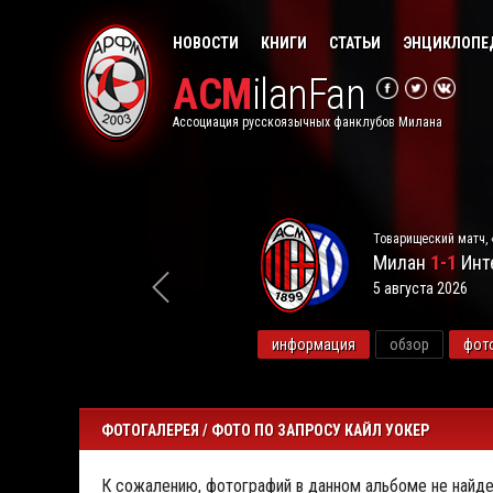
НОВОСТИ
КНИГИ
СТАТЬИ
ЭНЦИКЛОПЕ
ACM
ilanFan
Ассоциация русскоязычных фанклубов Милана
Товарищеский матч, 
Милан
1-1
Инт
5 августа 2026
видео
информация
обзор
фот
ФОТОГАЛЕРЕЯ / ФОТО ПО ЗАПРОСУ КАЙЛ УОКЕР
К сожалению, фотографий в данном альбоме не найде