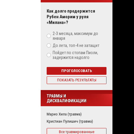
Как долго продержится
Рубен Аморим у руля
«Милана»?
2-3 месяца, максимум до
января
До лета, топ-4 не затащит
Пойдет по стопам Пиоли,
задержится надолго
ПРОГОЛОСОВАТЬ
ПОКАЗАТЬ РЕЗУЛЬТАТЫ
ТРАВМЫ И
ДИСКВАЛИФИКАЦИИ
Марио Хила (травма)
Кристиан Пулишич (травма)
Все травмированные