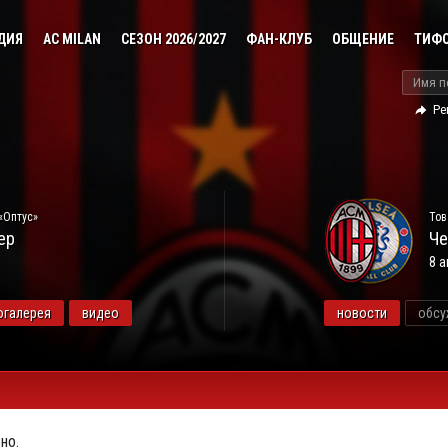
ДИЯ
AC MILAN
СЕЗОН 2026/2027
ФАН-КЛУБ
ОБЩЕНИЕ
ТИФ
Ре
«Оптус»
Тов
ер
Че
8 а
огалерея
видео
новости
обсу
но.