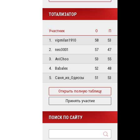
ТОТАЛИЗАТОР
Участник
О
П
1.
vipmilan1910
58
53
2.
neo3001
57
47
3.
AviChoo
53
55
4.
Babalex
52
48
5.
Саня_из_Одессы
51
53
Открыть полную таблицу
Принять участие
ПОИСК ПО САЙТУ