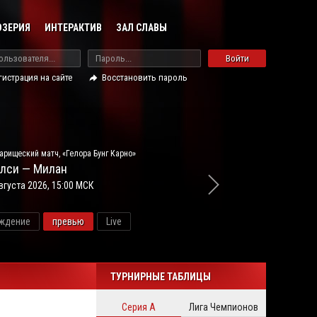
ОЗЕРИЯ
ИНТЕРАКТИВ
ЗАЛ СЛАВЫ
Войти
гистрация на сайте
Восстановить пароль
арищеский матч, «Гелора Бунг Карно»
лси — Милан
вгуста 2026, 15:00 МСК
ждение
превью
Live
новос
ТУРНИРНЫЕ ТАБЛИЦЫ
Серия А
Лига Чемпионов