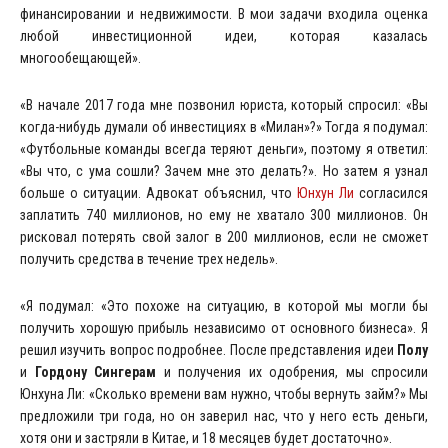
финансировании и недвижимости. В мои задачи входила оценка
любой инвестиционной идеи, которая казалась
многообещающей».
«В начале 2017 года мне позвонил юриста, который спросил: «Вы
когда-нибудь думали об инвестициях в «Милан»?» Тогда я подумал:
«Футбольные команды всегда теряют деньги», поэтому я ответил:
«Вы что, с ума сошли? Зачем мне это делать?». Но затем я узнал
больше о ситуации. Адвокат объяснил, что
Юнхун Ли
согласился
заплатить 740 миллионов, но ему не хватало 300 миллионов. Он
рисковал потерять свой залог в 200 миллионов, если не сможет
получить средства в течение трех недель».
«Я подумал: «Это похоже на ситуацию, в которой мы могли бы
получить хорошую прибыль независимо от основного бизнеса». Я
решил изучить вопрос подробнее. После представления идеи
Полу
и
Гордону Сингерам
и получения их одобрения, мы спросили
Юнхуна Ли: «Сколько времени вам нужно, чтобы вернуть займ?» Мы
предложили три года, но он заверил нас, что у него есть деньги,
хотя они и застряли в Китае, и 18 месяцев будет достаточно».