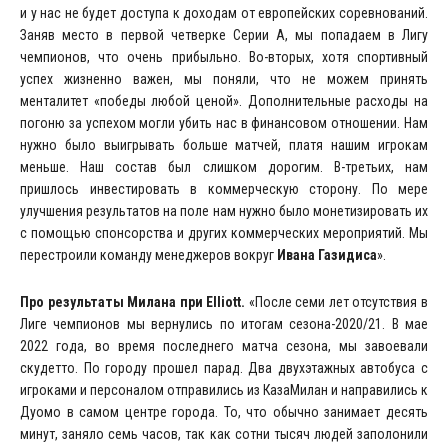
и у нас не будет доступа к доходам от европейских соревнований.
Заняв место в первой четверке Серии А, мы попадаем в Лигу
чемпионов, что очень прибыльно. Во-вторых, хотя спортивный
успех жизненно важен, мы поняли, что не можем принять
менталитет «победы любой ценой». Дополнительные расходы на
погоню за успехом могли убить нас в финансовом отношении. Нам
нужно было выигрывать больше матчей, платя нашим игрокам
меньше. Наш состав был слишком дорогим. В-третьих, нам
пришлось инвестировать в коммерческую сторону. По мере
улучшения результатов на поле нам нужно было монетизировать их
с помощью спонсорства и других коммерческих мероприятий. Мы
перестроили команду менеджеров вокруг
Ивана Газидиса
».
Про результаты Милана при
Elliott
.
«После семи лет отсутствия в
Лиге чемпионов мы вернулись по итогам сезона-2020/21. В мае
2022 года, во время последнего матча сезона, мы завоевали
скудетто. По городу прошел парад. Два двухэтажных автобуса с
игроками и персоналом отправились из КазаМилан и направились к
Дуомо в самом центре города. То, что обычно занимает десять
минут, заняло семь часов, так как сотни тысяч людей заполонили