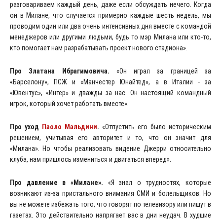
разговариваем каждый день, даже если обсуждать нечего. Когда
он в Милане, что случается примерно каждые шесть недель, мы
проводим один или два очень интенсивных дня вместе с командой
менеджеров или другими людьми, будь то мэр Милана или кто-то,
кто помогает нам разрабатывать проект нового стадиона».
Про Златана Ибрагимовича.
«Он играл за границей за
«Барселону», ПСЖ и «Манчестер Юнайтед», а в Италии - за
«Ювентус», «Интер» и дважды за нас. Он настоящий командный
игрок, который хочет работать вместе».
Про уход
Паоло Мальдини
.
«Отпустить его было историческим
решением, учитывая его авторитет и то, что он значит для
«Милана». Но чтобы реализовать видение Джерри относительно
клуба, нам пришлось измениться и двигаться вперед».
Про давление в «Милане».
«Я знал о трудностях, которые
возникают из-за пристального внимания СМИ и болельщиков. Но
вы не можете избежать того, что говорят по телевизору или пишут в
газетах. Это действительно напрягает вас в дни неудач. В худшие