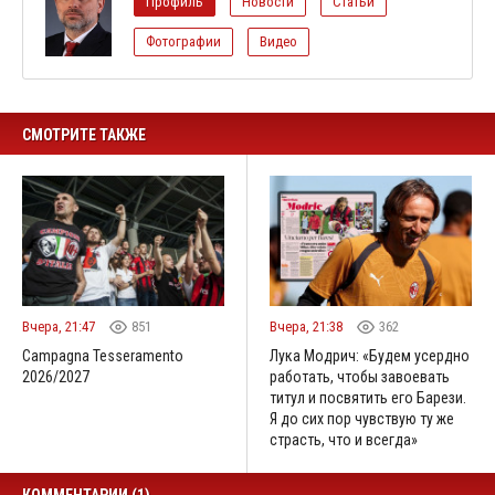
Профиль
Новости
Статьи
Фотографии
Видео
СМОТРИТЕ ТАКЖЕ
Вчера, 21:47
851
Вчера, 21:38
362
Campagna Tesseramento
Лука Модрич: «Будем усердно
2026/2027
работать, чтобы завоевать
титул и посвятить его Барези.
Я до сих пор чувствую ту же
страсть, что и всегда»