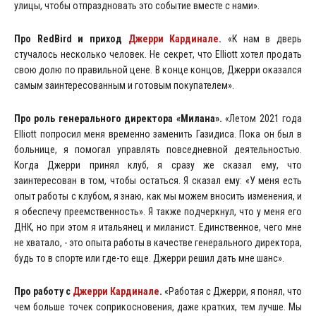
улицы, чтобы отпраздновать это событие вместе с нами».
Про RedBird и приход
Джерри Кардинале
.
«К нам в дверь
стучалось несколько человек. Не секрет, что Elliott хотел продать
свою долю по правильной цене. В конце концов, Джерри оказался
самым заинтересованным и готовым покупателем».
Про роль генерального директора «Милана».
«Летом 2021 года
Elliott попросил меня временно заменить Газидиса. Пока он был в
больнице, я помогал управлять повседневной деятельностью.
Когда Джерри принял клуб, я сразу же сказал ему, что
заинтересован в том, чтобы остаться. Я сказал ему: «У меня есть
опыт работы с клубом, я знаю, как мы можем вносить изменения, и
я обеспечу преемственность». Я также подчеркнул, что у меня его
ДНК, но при этом я итальянец и миланист. Единственное, чего мне
не хватало, - это опыта работы в качестве генерального директора,
будь то в спорте или где-то еще. Джерри решил дать мне шанс».
Про работу с
Джерри Кардинале
.
«Работая с Джерри, я понял, что
чем больше точек соприкосновения, даже кратких, тем лучше. Мы