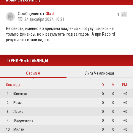
КОММЕНТАРИИ (1)
Сообщение от
Glad
1
24 декабря 2024, 10:21
Не свисти, именно во времена владения Elliot улучшились не
только финансы, но и результаты год за годом. А при Redbird
результаты стали падать.
ТУРНИРНЫЕ ТАБЛИЦЫ
Серия А
Лига Чемпионов
Команда
О
М
РМ
1.
Ювентус
0
0
+0
2.
Рома
0
0
+0
3.
Лацио
0
0
+0
4.
Фиорентина
0
0
+0
10.
Милан
0
0
+0