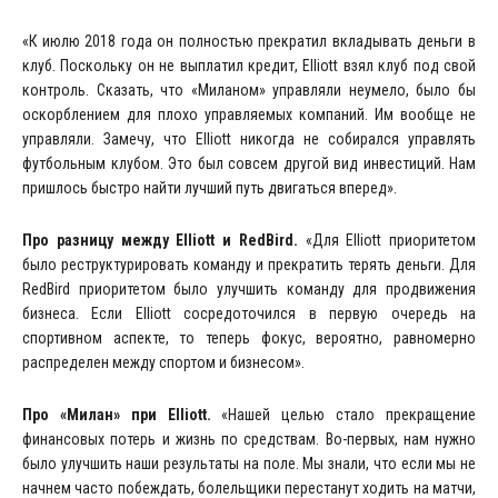
«К июлю 2018 года он полностью прекратил вкладывать деньги в
клуб. Поскольку он не выплатил кредит, Elliott взял клуб под свой
контроль. Сказать, что «Миланом» управляли неумело, было бы
оскорблением для плохо управляемых компаний. Им вообще не
управляли. Замечу, что Elliott никогда не собирался управлять
футбольным клубом. Это был совсем другой вид инвестиций. Нам
пришлось быстро найти лучший путь двигаться вперед».
Про разницу между
Elliott
и
RedBird
.
«Для Elliott приоритетом
было реструктурировать команду и прекратить терять деньги. Для
RedBird приоритетом было улучшить команду для продвижения
бизнеса. Если Elliott сосредоточился в первую очередь на
спортивном аспекте, то теперь фокус, вероятно, равномерно
распределен между спортом и бизнесом».
Про «Милан» при
Elliott
.
«Нашей целью стало прекращение
финансовых потерь и жизнь по средствам. Во-первых, нам нужно
было улучшить наши результаты на поле. Мы знали, что если мы не
начнем часто побеждать, болельщики перестанут ходить на матчи,