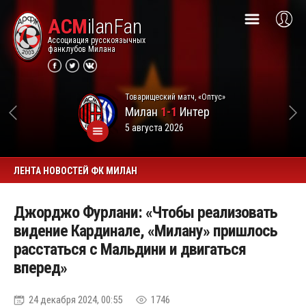
ACM
ilanFan
Ассоциация русскоязычных
фанклубов Милана
Товарищеский матч, «Оптус»
Милан
1-1
Интер
5 августа 2026
ЛЕНТА НОВОСТЕЙ ФК МИЛАН
Джорджо Фурлани: «Чтобы реализовать
видение Кардинале, «Милану» пришлось
расстаться с Мальдини и двигаться
вперед»
24 декабря 2024, 00:55
1746