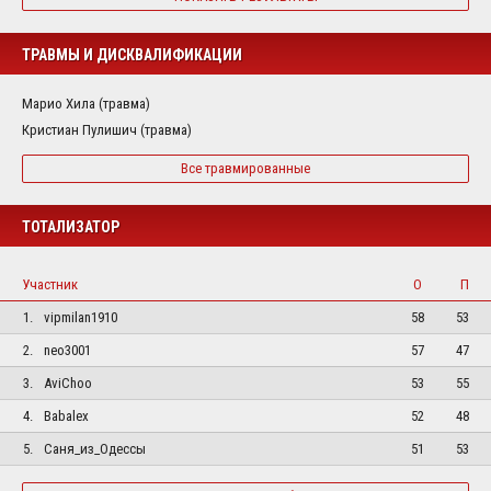
ТРАВМЫ И ДИСКВАЛИФИКАЦИИ
Марио Хила (травма)
Кристиан Пулишич (травма)
Все травмированные
ТОТАЛИЗАТОР
Участник
О
П
1.
vipmilan1910
58
53
2.
neo3001
57
47
3.
AviChoo
53
55
4.
Babalex
52
48
5.
Саня_из_Одессы
51
53