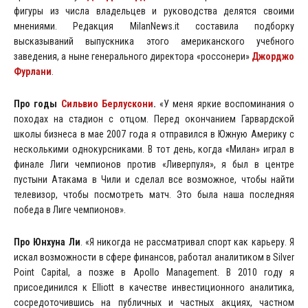
фигуры из числа владельцев и руководства делятся своими
мнениями. Редакция MilanNews.it составила подборку
высказываний выпускника этого американского учебного
заведения, а ныне генерального директора «россонери»
Джорджо
Фурлани
.
Про годы
Сильвио Берлускони
.
«У меня яркие воспоминания о
походах на стадион с отцом. Перед окончанием Гарвардской
школы бизнеса в мае 2007 года я отправился в Южную Америку с
несколькими однокурсниками. В тот день, когда «Милан» играл в
финале Лиги чемпионов против «Ливерпуля», я был в центре
пустыни Атакама в Чили и сделал все возможное, чтобы найти
телевизор, чтобы посмотреть матч. Это была наша последняя
победа в Лиге чемпионов».
Про Юнхуна Ли
. «Я никогда не рассматривал спорт как карьеру. Я
искал возможности в сфере финансов, работал аналитиком в Silver
Point Capital, а позже в Apollo Management. В 2010 году я
присоединился к Elliott в качестве инвестиционного аналитика,
сосредоточившись на публичных и частных акциях, частном