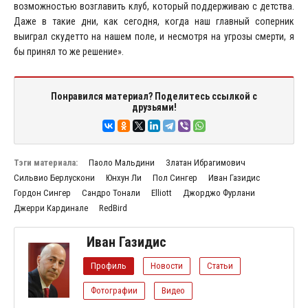
возможностью возглавить клуб, который поддерживаю с детства.
Даже в такие дни, как сегодня, когда наш главный соперник
выиграл скудетто на нашем поле, и несмотря на угрозы смерти, я
бы принял то же решение».
Понравился материал? Поделитесь ссылкой с
друзьями!
Тэги материала:
Паоло Мальдини
Златан Ибрагимович
Сильвио Берлускони
Юнхун Ли
Пол Сингер
Иван Газидис
Гордон Сингер
Сандро Тонали
Elliott
Джорджо Фурлани
Джерри Кардинале
RedBird
Иван Газидис
Профиль
Новости
Статьи
Фотографии
Видео