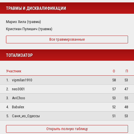
ТРАВМЫ И ДИСКВАЛИФИКАЦИИ
Марио Хила (травма)
Кристиан Пулишич (травма)
Все травмированные
ТОТАЛИЗАТОР
Участник
О
П
1.
vipmilan1910
58
53
2.
neo3001
57
47
3.
AviChoo
53
55
4.
Babalex
52
48
5.
Саня_из_Одессы
51
53
Открыть полную таблицу