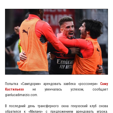
Попытка «Сампдории» арендовать хавбека «россонери»
Саму
Кастильехо
не увенчалась успехом, сообщает
gianlucadimarzio.com.
В последний день трансферного окна генуэзский клуб снова
обратился к «Милану» с предложением арендовать игрока.