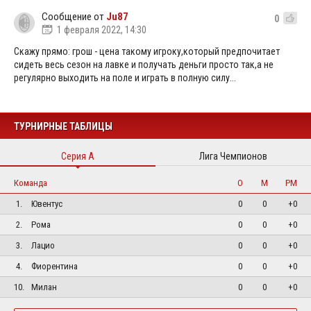
Сообщение от
Ju87
0
1 февраля 2022, 14:30
Скажу прямо: грош - цена такому игроку,который предпочитает
сидеть весь сезон на лавке и получать деньги просто так,а не
регулярно выходить на поле и играть в полную силу...
ТУРНИРНЫЕ ТАБЛИЦЫ
Серия А
Лига Чемпионов
Команда
О
М
РМ
1.
Ювентус
0
0
+0
2.
Рома
0
0
+0
3.
Лацио
0
0
+0
4.
Фиорентина
0
0
+0
10.
Милан
0
0
+0