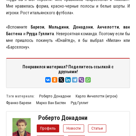
Мне нравилась форма, красно-черные полосы и белые шорты. И
игроки. Рост итальянского футбола».
«Вспомните
Барези
,
Мальдини
,
Донадони
,
Анчелотти
,
ван
Бастена
и
Рууда Гуллита
. Невероятная команда. Поэтому если бы
мне пришлось покинуть «Юнайтед», я бы выбрал «Милан» или
«Барселону».
Понравился материал? Поделитесь ссылкой с
друзьями!
Тэги материала:
Роберто Донадони
Карло Анчелотти (игрок)
Франко Барези
Марко Ван Бастен
Руд Гуллит
Роберто Донадони
Профиль
Новости
Статьи