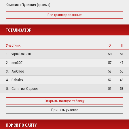
Кристиан Пулишич (травма)
Все травмированные
ТОТАЛИЗАТОР
Участник
О
П
1.
vipmilan1910
58
53
2.
neo3001
57
47
3.
AviChoo
53
55
4.
Babalex
52
48
5.
Саня_из_Одессы
51
53
Открыть полную таблицу
Принять участие
ПОИСК ПО САЙТУ