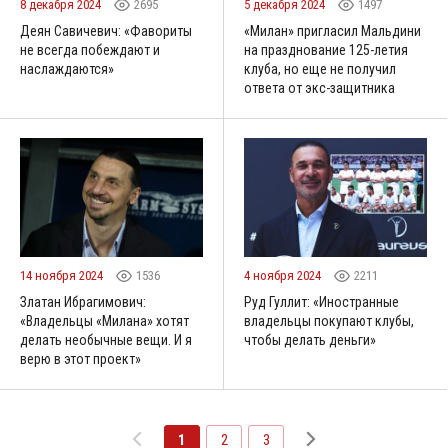
8 декабря 2024
2695
5 декабря 2024
1497
Деян Савичевич: «Фавориты
«Милан» пригласил Мальдини
не всегда побеждают и
на празднование 125-летия
наслаждаются»
клуба, но еще не получил
ответа от экс-защитника
14 ноября 2024
1536
4 ноября 2024
2211
Златан Ибрагимович:
Руд Гуллит: «Иностранные
«Владельцы «Милана» хотят
владельцы покупают клубы,
делать необычные вещи. И я
чтобы делать деньги»
верю в этот проект»
1
2
3