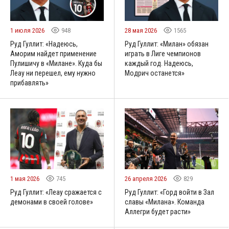
1 июля 2026
948
28 мая 2026
1565
Руд Гуллит: «Надеюсь,
Руд Гуллит: «Милан» обязан
Аморим найдет применение
играть в Лиге чемпионов
Пулишичу в «Милане». Куда бы
каждый год. Надеюсь,
Леау ни перешел, ему нужно
Модрич останется»
прибавлять»
1 мая 2026
745
26 апреля 2026
829
Руд Гуллит: «Леау сражается с
Руд Гуллит: «Горд войти в Зал
демонами в своей голове»
славы «Милана». Команда
Аллегри будет расти»