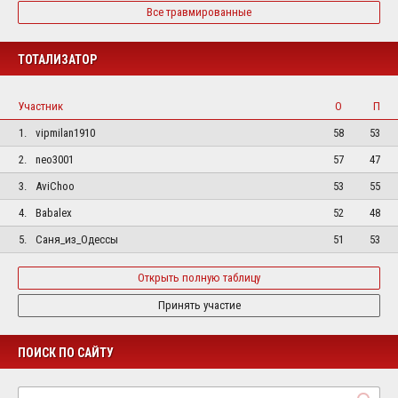
Все травмированные
ТОТАЛИЗАТОР
Участник
О
П
1.
vipmilan1910
58
53
2.
neo3001
57
47
3.
AviChoo
53
55
4.
Babalex
52
48
5.
Саня_из_Одессы
51
53
Открыть полную таблицу
Принять участие
ПОИСК ПО САЙТУ