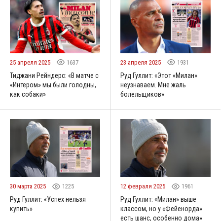
25 апреля 2025
1637
23 апреля 2025
1931
Тиджани Рейндерс: «В матче с
Руд Гуллит: «Этот «Милан»
«Интером» мы были голодны,
неузнаваем. Мне жаль
как собаки»
болельщиков»
30 марта 2025
1225
12 февраля 2025
1961
Руд Гуллит: «Успех нельзя
Руд Гуллит: «Милан» выше
купить»
классом, но у «Фейенорда»
есть шанс, особенно дома»