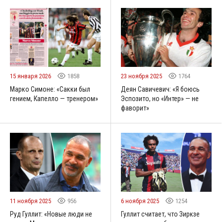
15 января 2026
1858
23 ноября 2025
1764
Марко Симоне: «Сакки был
Деян Савичевич: «Я боюсь
гением, Капелло — тренером»
Эспозито, но «Интер» — не
фаворит»
11 ноября 2025
956
6 ноября 2025
1254
Руд Гуллит: «Новые люди не
Гуллит считает, что Зиркзе