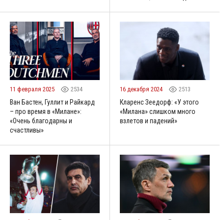
11 февраля 2025
2534
16 декабря 2024
2513
Ван Бастен, Гуллит и Райкард
Кларенс Зеедорф: «У этого
– про время в «Милане»:
«Милана» слишком много
«Очень благодарны и
взлетов и падений»
счастливы»