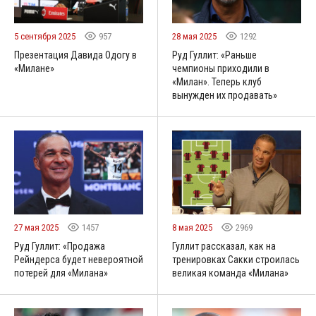
5 сентября 2025
957
28 мая 2025
1292
Презентация Давида Одогу в
Руд Гуллит: «Раньше
«Милане»
чемпионы приходили в
«Милан». Теперь клуб
вынужден их продавать»
27 мая 2025
1457
8 мая 2025
2969
Руд Гуллит: «Продажа
Гуллит рассказал, как на
Рейндерса будет невероятной
тренировках Сакки строилась
потерей для «Милана»
великая команда «Милана»