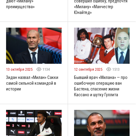
дают «Милану»
совершил ошибку, предпочтя
преимущества»
«Милану» «Манчестер
Юнайтед»
13 октября 2025
1134
12 сентября 2025
1513
Зидан назвал «Милан» Сакки
Бывший врач «Милана» — про
самой сильной командой в
ошибочную операцию ван
истории
Бастена, спасение жизни
Кассано и шутку Гуллита