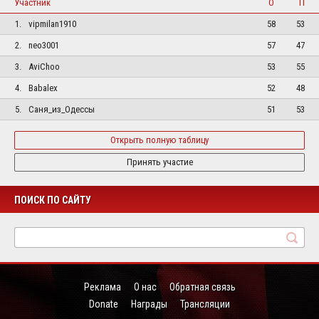
Участник
О
П
1.
vipmilan1910
58
53
2.
neo3001
57
47
3.
AviChoo
53
55
4.
Babalex
52
48
5.
Саня_из_Одессы
51
53
Открыть полную таблицу
Принять участие
ПОИСК ПО САЙТУ
Реклама
О нас
Обратная связь
Donate
Награды
Трансляции