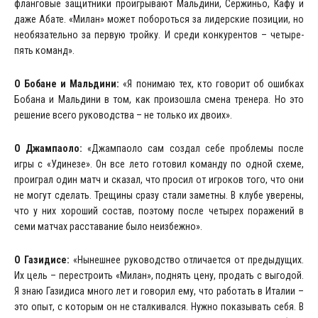
фланговые защитники проигрывают Мальдини, Сержиньо, Кафу и
даже Абате. «Милан» может побороться за лидерские позиции, но
необязательно за первую тройку. И среди конкурентов – четыре-
пять команд».
О Бобане и Мальдини:
«Я понимаю тех, кто говорит об ошибках
Бобана и Мальдини в том, как произошла смена тренера. Но это
решение всего руководства – не только их двоих».
О Джампаоло:
«Джампаоло сам создал себе проблемы после
игры с «Удинезе». Он все лето готовил команду по одной схеме,
проиграл один матч и сказал, что просил от игроков того, что они
не могут сделать. Трещины сразу стали заметны. В клубе уверены,
что у них хороший состав, поэтому после четырех поражений в
семи матчах расставание было неизбежно».
О Газидисе:
«Нынешнее руководство отличается от предыдущих.
Их цель – перестроить «Милан», поднять цену, продать с выгодой.
Я знаю Газидиса много лет и говорил ему, что работать в Италии –
это опыт, с которым он не сталкивался. Нужно показывать себя. В