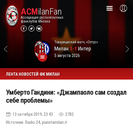
ACM
ilanFan
Ассоциация русскоязычных
фанклубов Милана
Товарищеский матч, «Оптус»
Милан
1-1
Интер
5 августа 2026
ЛЕНТА НОВОСТЕЙ ФК МИЛАН
Умберто Гандини: «Джампаоло сам создал
себе проблемы»
13 октября 2019, 23:43
2782
Источник: Radio 24, pianetamilan.it