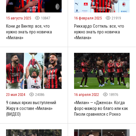
15 августа 2025
10847
16 февраля 2025
21919
Кони де Винтер: все, что
Риккардо Соттиль: все, что
нужно знать про новичка
нужно знать про новичка
«Милана»
«Милана»
23 мая 2024
24086
16 апреля 2022
18976
9 самых ярких выступлений
«Милан» — «Дженоа». Когда
Жиру в составе «Милана»
форс-мажор во благо или как
(ВИДЕО)
Пиоли сравнялся с Рокко