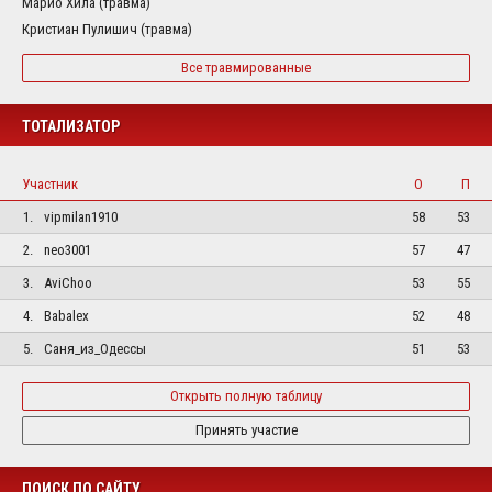
Марио Хила (травма)
Кристиан Пулишич (травма)
Все травмированные
ТОТАЛИЗАТОР
Участник
О
П
1.
vipmilan1910
58
53
2.
neo3001
57
47
3.
AviChoo
53
55
4.
Babalex
52
48
5.
Саня_из_Одессы
51
53
Открыть полную таблицу
Принять участие
ПОИСК ПО САЙТУ