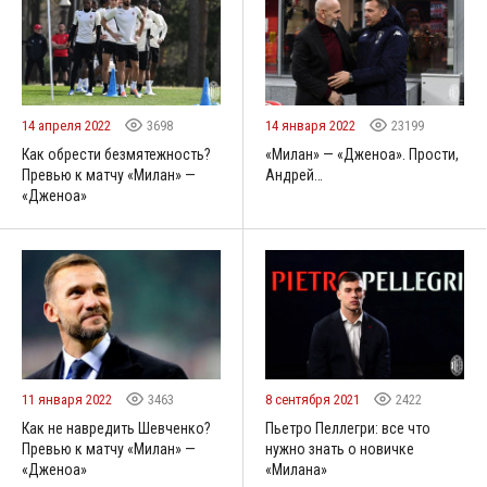
14 апреля 2022
3698
14 января 2022
23199
Как обрести безмятежность?
«Милан» — «Дженоа». Прости,
Превью к матчу «Милан» —
Андрей…
«Дженоа»
11 января 2022
3463
8 сентября 2021
2422
Как не навредить Шевченко?
Пьетро Пеллегри: все что
Превью к матчу «Милан» —
нужно знать о новичке
«Дженоа»
«Милана»