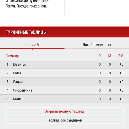
Итальянские путешествия.
Генуя. Гнездо грифонов.
ТУРНИРНЫЕ ТАБЛИЦЫ
Серия А
Лига Чемпионов
Команда
О
М
РМ
1.
Ювентус
0
0
+0
2.
Рома
0
0
+0
3.
Лацио
0
0
+0
4.
Фиорентина
0
0
+0
10.
Милан
0
0
+0
Открыть полную таблицу
Таблица бомбардиров