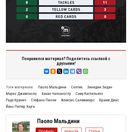
Понравился материал? Поделитесь ссылкой с
друзьями!
Тэги материала:
Паоло Мальдини
Селтик
Зинедин Зидан
Марко Джампаоло
Хакан Чалханоглу
Саму Кастильехо
Раде Крунич
Стефано Пиоли
Алексис Салемакерс
Браим Диас
Йенс Петтер Хауге
Паоло Мальдини
Профиль
Новости
Статьи