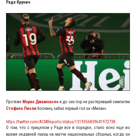
Раде Крунич
Протеже
Марко Джампаоло
и до сих пор не растерявший симпатии
Стефано Пиоли
босниец забил первый гол за «Милан».
https://twitter.com/ACMReports/status/1319356839641972738
О том, что с прицелом у Раде все в порядке, стало ясно еще во
время недавней паузы на матчи национальных сборных, когда он