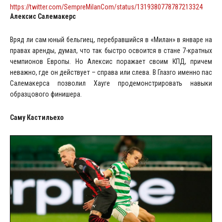
https://twitter.com/SempreMilanCom/status/1319380778787213324
Алексис Салемакерс
Вряд ли сам юный бельгиец, перебравшийся в «Милан» в январе на
правах аренды, думал, что так быстро освоится в стане 7-кратных
чемпионов Европы. Но Алексис поражает своим КПД, причем
неважно, где он действует – справа или слева. В Глазго именно пас
Салемакерса позволил Хауге продемонстрировать навыки
образцового финишера.
Саму Кастильехо