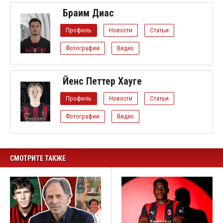
Браим Диас
Профиль
Новости
Статьи
Фотографии
Видео
Йенс Петтер Хауге
Профиль
Новости
Статьи
Фотографии
Видео
СМОТРИТЕ ТАКЖЕ