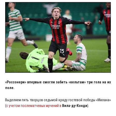
«Россонери» впервые смогли забить «кельтам» три гола на их
поле.
Выделяем пять творцов седьмой кряду гостевой победы «Милана»
(
с учетом послематчевых мучений в
Вила-ду-Конди
).