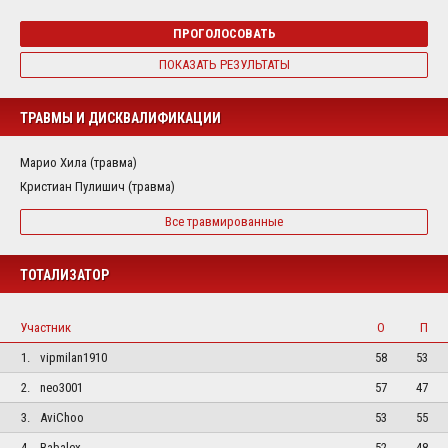
ПРОГОЛОСОВАТЬ
ПОКАЗАТЬ РЕЗУЛЬТАТЫ
ТРАВМЫ И ДИСКВАЛИФИКАЦИИ
Марио Хила (травма)
Кристиан Пулишич (травма)
Все травмированные
ТОТАЛИЗАТОР
Участник
О
П
1.
vipmilan1910
58
53
2.
neo3001
57
47
3.
AviChoo
53
55
4.
Babalex
52
48