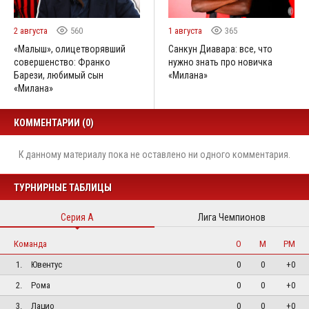
2 августа
560
1 августа
365
«Малыш», олицетворявший
Санкун Диавара: все, что
совершенство: Франко
нужно знать про новичка
Барези, любимый сын
«Милана»
«Милана»
КОММЕНТАРИИ (0)
К данному материалу пока не оставлено ни одного комментария.
ТУРНИРНЫЕ ТАБЛИЦЫ
Серия А
Лига Чемпионов
Команда
О
М
РМ
1.
Ювентус
0
0
+0
2.
Рома
0
0
+0
3.
Лацио
0
0
+0