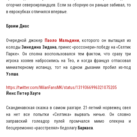
огорчил североирландцев. Если за сборную он раньше забивал, то
в еврокубках отличился впервые.
Браим Диас
Очередной джокер
Паоло Мальдини
, которого он вытащил из
колоды
Зинедина Зидана
, принес «россонери» победу на «Селтик
Парке». Он сполна воспользовался тем фактом, что сразу три
игрока хозяев набросились на Тео, и когда француз отпасовал
миниатюрному испанцу, тот на одном дыхании пробил из-под
Уэлша
.
https://twitter.com/MilanFansMK/status/1319366996321075205
Йенс Петер Хауге
Скандинавская сказка в самом разгаре. 21-летний норвежец свел
на нет все попытки «Селтика» вырвать ничью. Он словно
заправский голеадор пулей промчался мимо опекуна и
бесцеремонно «расстрелял» бедолагу
Баркаса
.