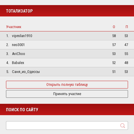
ТОТАЛИЗАТОР
Участник
О
П
1.
vipmilan1910
58
53
2.
neo3001
57
47
3.
AviChoo
53
55
4.
Babalex
52
48
5.
Саня_из_Одессы
51
53
Открыть полную таблицу
Принять участие
ПОИСК ПО САЙТУ