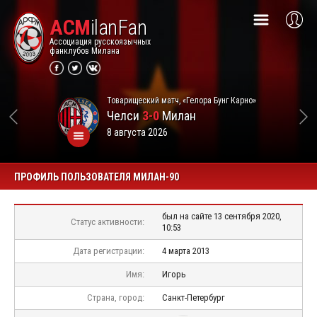
ACM
ilanFan
Ассоциация русскоязычных
фанклубов Милана
Товарищеский матч, «Гелора Бунг Карно»
Челси
3-0
Милан
8 августа 2026
ПРОФИЛЬ ПОЛЬЗОВАТЕЛЯ МИЛАН-90
был на сайте 13 сентября 2020,
Статус активности:
10:53
Дата регистрации:
4 марта 2013
Имя:
Игорь
Страна, город:
Санкт-Петербург