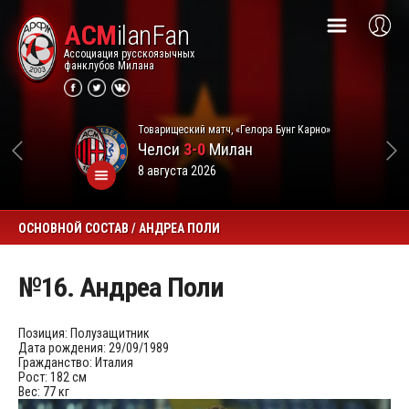
ACM
ilanFan
Ассоциация русскоязычных
фанклубов Милана
Товарищеский матч, «Гелора Бунг Карно»
Челси
3-0
Милан
8 августа 2026
ОСНОВНОЙ СОСТАВ / АНДРЕА ПОЛИ
№16. Андреа Поли
Позиция:
Полузащитник
Дата рождения:
29/09/1989
Гражданство:
Италия
Рост:
182 см
Вес:
77 кг