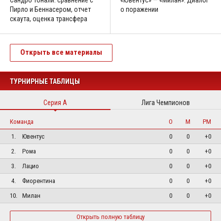
Пирло и Беннасером, отчет
о поражении
скаута, оценка трансфера
Открыть все материалы
ТУРНИРНЫЕ ТАБЛИЦЫ
Серия А
Лига Чемпионов
Команда
О
М
РМ
1.
Ювентус
0
0
+0
2.
Рома
0
0
+0
3.
Лацио
0
0
+0
4.
Фиорентина
0
0
+0
10.
Милан
0
0
+0
Открыть полную таблицу