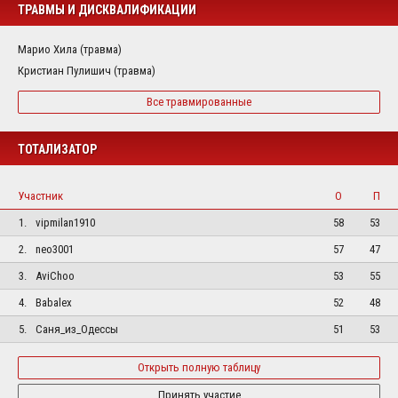
ТРАВМЫ И ДИСКВАЛИФИКАЦИИ
Марио Хила (травма)
Кристиан Пулишич (травма)
Все травмированные
ТОТАЛИЗАТОР
Участник
О
П
1.
vipmilan1910
58
53
2.
neo3001
57
47
3.
AviChoo
53
55
4.
Babalex
52
48
5.
Саня_из_Одессы
51
53
Открыть полную таблицу
Принять участие