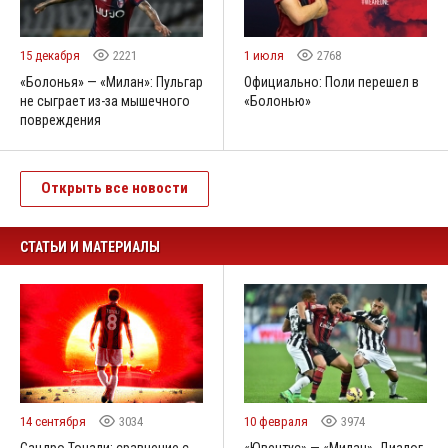
15 декабря
2221
1 июля
2768
«Болонья» — «Милан»: Пульгар
Официально: Поли перешел в
не сыграет из-за мышечного
«Болонью»
повреждения
Открыть все новости
СТАТЬИ И МАТЕРИАЛЫ
14 сентября
3034
10 февраля
3974
Сандро Тонали: сравнение с
«Ювентус» — «Милан». Диалог