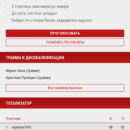
2-3 месяца, максимум до января
До лета, топ-4 не затащит
Пойдет по стопам Пиоли, задержится надолго
ПРОГОЛОСОВАТЬ
ПОКАЗАТЬ РЕЗУЛЬТАТЫ
ТРАВМЫ И ДИСКВАЛИФИКАЦИИ
Марио Хила (травма)
Кристиан Пулишич (травма)
Все травмированные
ТОТАЛИЗАТОР
Участник
О
П
1.
vipmilan1910
58
53