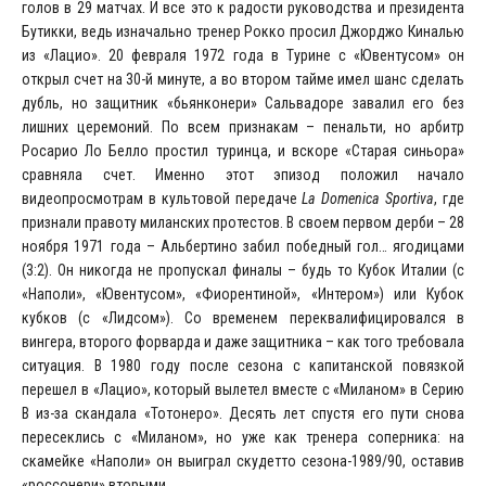
голов в 29 матчах. И все это к радости руководства и президента
Бутикки, ведь изначально тренер Рокко просил Джорджо Киналью
из «Лацио». 20 февраля 1972 года в Турине с «Ювентусом» он
открыл счет на 30-й минуте, а во втором тайме имел шанс сделать
дубль, но защитник «бьянконери» Сальвадоре завалил его без
лишних церемоний. По всем признакам – пенальти, но арбитр
Росарио Ло Белло простил туринца, и вскоре «Старая синьора»
сравняла счет. Именно этот эпизод положил начало
видеопросмотрам в культовой передаче
La Domenica Sportiva
, где
признали правоту миланских протестов. В своем первом дерби – 28
ноября 1971 года – Альбертино забил победный гол… ягодицами
(3:2). Он никогда не пропускал финалы – будь то Кубок Италии (с
«Наполи», «Ювентусом», «Фиорентиной», «Интером») или Кубок
кубков (с «Лидсом»). Со временем переквалифицировался в
вингера, второго форварда и даже защитника – как того требовала
ситуация. В 1980 году после сезона с капитанской повязкой
перешел в «Лацио», который вылетел вместе с «Миланом» в Серию
B из-за скандала «Тотонеро». Десять лет спустя его пути снова
пересеклись с «Миланом», но уже как тренера соперника: на
скамейке «Наполи» он выиграл скудетто сезона-1989/90, оставив
«россонери» вторыми.