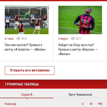
21 мая
5313
5 марта
3217
Пан или пропал? Превью к
Найдет ли Леау простор?
матчу «Аталанта» — «Милан»
Превью к матчу «Верона» —
«Милан»
Открыть все материалы
ТУРНИРНЫЕ ТАБЛИЦЫ
Серия А
Лига Чемпионов
Команда
О
М
РМ