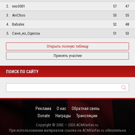
2.
neo3001
57
47
3.
AviChoo
53
55
4.
Babalex
52
48
5.
Саня_из_Одессы
51
53
Открыть полную таблицу
Принять участие
ПОИСК ПО САЙТУ
Реклама
О нас
Обратная связь
Donate
Награды
Трансляции
Copyright © 2002 — 2026 ACMilanfan.ru.
При использовании материалов ссылка на ACMilanfan.ru обязательна