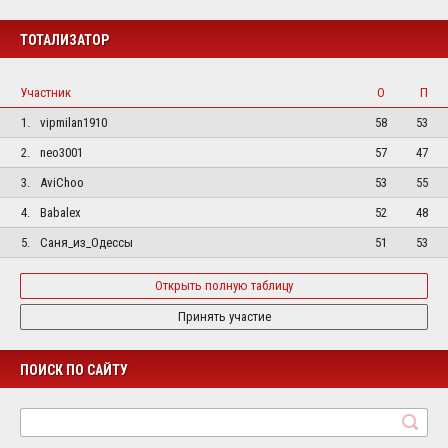
ТОТАЛИЗАТОР
Участник
О
П
1.
vipmilan1910
58
53
2.
neo3001
57
47
3.
AviChoo
53
55
4.
Babalex
52
48
5.
Саня_из_Одессы
51
53
Открыть полную таблицу
Принять участие
ПОИСК ПО САЙТУ