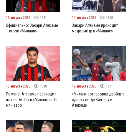
15 августа 2025
1281
14 августа 2025
1118
Официально: Закари Атекаме
Закари Атекаме проходит
– игрок «Милана»
медосмотр в «Милане»
13 августа 2025
1038
12 августа 2025
1311
Романо: Атекаме переходит
«Милан» согласовал двойную
из «Янг Бойз» в «Милан» за 10
сделку по де Винтеру и
млн евро
Атекаме