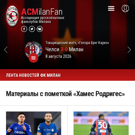
ACM
ilanFan
Ассоциация русскоязычных
фанклубов Милана
Товарищеский матч, «Гелора Бунг Карно»
Челси
3-0
Милан
8 августа 2026
ЛЕНТА НОВОСТЕЙ ФК МИЛАН
Материалы с пометкой «Хамес Родригес»