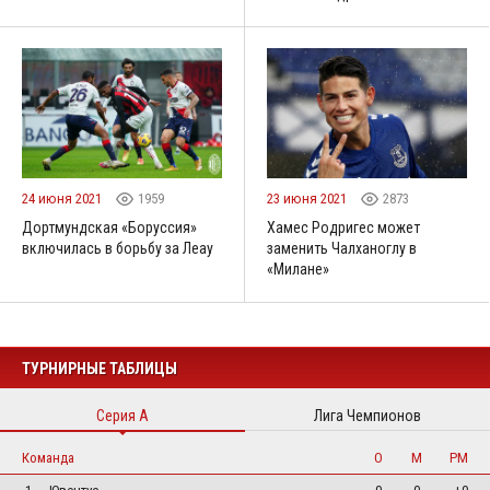
24 июня 2021
1959
23 июня 2021
2873
Дортмундская «Боруссия»
Хамес Родригес может
включилась в борьбу за Леау
заменить Чалханоглу в
«Милане»
ТУРНИРНЫЕ ТАБЛИЦЫ
Серия А
Лига Чемпионов
Команда
О
М
РМ