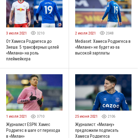
3 июля 2021
3210
2 июля 2021
2048
От Хамеса Родригеса до
Mediaset: Хамеса Родригеса в
Зиеша: 5 трансферных целей
«Милане» не будет из-за
«Милана» на роль
высокой зарплаты
плеймейкера
1 июля 2021
3710
25 июня 2021
2106
Журналист ESPN: Хамес
Журналист: «Милану»
Родригес в шаге от перехода
предложили подписать
в «Милан»
Хамеса Родригеса