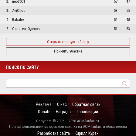
2.
neo3001
57
47
3.
AviChoo
53
55
4.
Babalex
52
48
5.
Саня_из_Одессы
51
53
Открыть полную таблицу
Принять участие
ПОИСК ПО САЙТУ
Реклама
О нас
Обратная связь
Donate
Награды
Трансляции
Copyright © 2002 — 2026 ACMilanfan.ru.
При использовании материалов ссылка на ACMilanfan.ru обязательна
Разработка сайта — Кирилл Курек