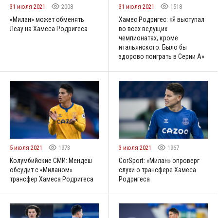
31 июля 2021
2008
31 июля 2021
1518
«Милан» может обменять
Хамес Родригес: «Я выступал
Леау на Хамеса Родригеса
во всех ведущих
чемпионатах, кроме
итальянского. Было бы
здорово поиграть в Серии А»
5 июля 2021
1973
3 июля 2021
1967
Колумбийские СМИ: Мендеш
CorSport: «Милан» опроверг
обсудит с «Миланом»
слухи о трансфере Хамеса
трансфер Хамеса Родригеса
Родригеса