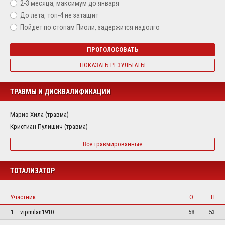
2-3 месяца, максимум до января
До лета, топ-4 не затащит
Пойдет по стопам Пиоли, задержится надолго
ПРОГОЛОСОВАТЬ
ПОКАЗАТЬ РЕЗУЛЬТАТЫ
ТРАВМЫ И ДИСКВАЛИФИКАЦИИ
Марио Хила (травма)
Кристиан Пулишич (травма)
Все травмированные
ТОТАЛИЗАТОР
Участник
О
П
1.
vipmilan1910
58
53