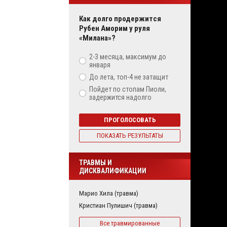
Как долго продержится
Рубен Аморим у руля
«Милана»?
2-3 месяца, максимум до
января
До лета, топ-4 не затащит
Пойдет по стопам Пиоли,
задержится надолго
ПРОГОЛОСОВАТЬ
ПОКАЗАТЬ РЕЗУЛЬТАТЫ
ТРАВМЫ И
ДИСКВАЛИФИКАЦИИ
Марио Хила (травма)
Кристиан Пулишич (травма)
Все травмированные