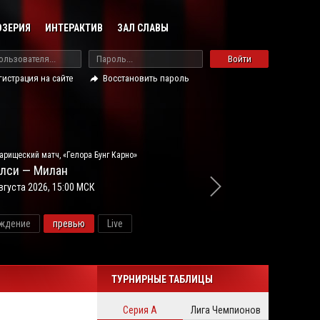
ОЗЕРИЯ
ИНТЕРАКТИВ
ЗАЛ СЛАВЫ
Войти
гистрация на сайте
Восстановить пароль
арищеский матч, «Гелора Бунг Карно»
лси — Милан
вгуста 2026, 15:00 МСК
ждение
превью
Live
новос
ТУРНИРНЫЕ ТАБЛИЦЫ
Серия А
Лига Чемпионов