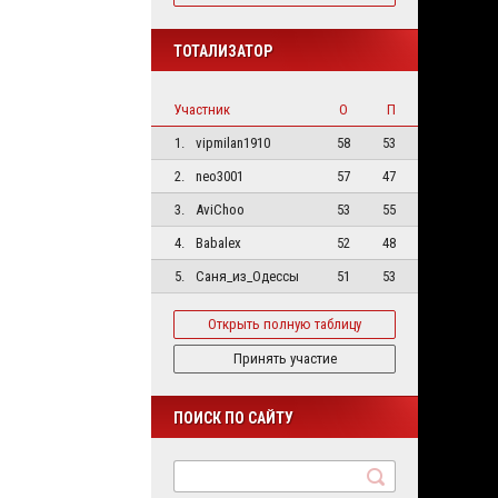
ТОТАЛИЗАТОР
Участник
О
П
1.
vipmilan1910
58
53
2.
neo3001
57
47
3.
AviChoo
53
55
4.
Babalex
52
48
5.
Саня_из_Одессы
51
53
Открыть полную таблицу
Принять участие
ПОИСК ПО САЙТУ