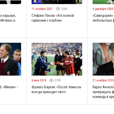
11 ноября 2021
2569
6 декабря 2020
о карьере,
Стефано Пиоли: «Я в полной
«Сампдория» 
«Интера» и
гармонии с клубом»
любопытных 
6 мая 2019
2709
21 ноября 201
0. «Милан» –
Франко Барези: «После темноты
Карло Анчелот
всегда приходит свет»
превращать 
команду в ар