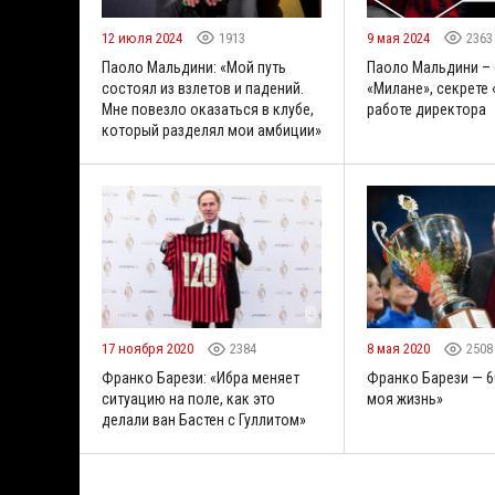
12 июля 2024
1913
9 мая 2024
2363
Паоло Мальдини: «Мой путь
Паоло Мальдини – 
состоял из взлетов и падений.
«Милане», секрете 
Мне повезло оказаться в клубе,
работе директора
который разделял мои амбиции»
17 ноября 2020
2384
8 мая 2020
2508
Франко Барези: «Ибра меняет
Франко Барези — 6
ситуацию на поле, как это
моя жизнь»
делали ван Бастен с Гуллитом»