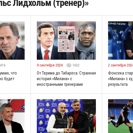
ьс Лидхольм (тренер)»
416
9 сентября 2024
1632
2 сентября 202
умаю, что
От Терима до Табареса. Странная
Фонсека стар
но будет
история «Милана» с
«Милана» с ху
иностранными тренерами
результата