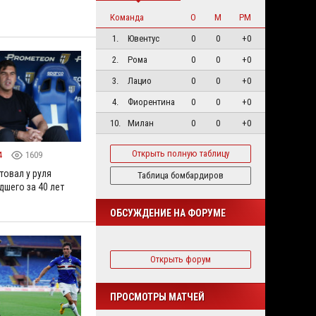
Команда
О
М
РМ
1.
Ювентус
0
0
+0
2.
Рома
0
0
+0
3.
Лацио
0
0
+0
4.
Фиорентина
0
0
+0
10.
Милан
0
0
+0
Открыть полную таблицу
4
1609
товал у руля
Таблица бомбардиров
дшего за 40 лет
ОБСУЖДЕНИЕ НА ФОРУМЕ
Открыть форум
ПРОСМОТРЫ МАТЧЕЙ