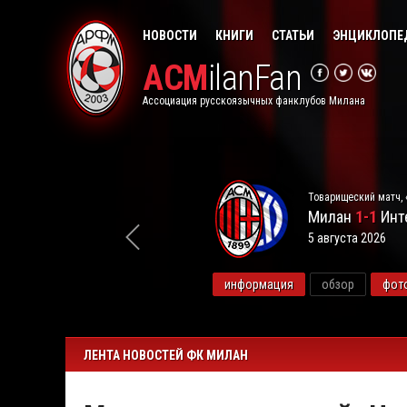
НОВОСТИ
КНИГИ
СТАТЬИ
ЭНЦИКЛОПЕ
ACM
ilanFan
Ассоциация русскоязычных фанклубов Милана
Товарищеский матч, 
Милан
1-1
Инт
5 августа 2026
видео
информация
обзор
фот
ЛЕНТА НОВОСТЕЙ ФК МИЛАН