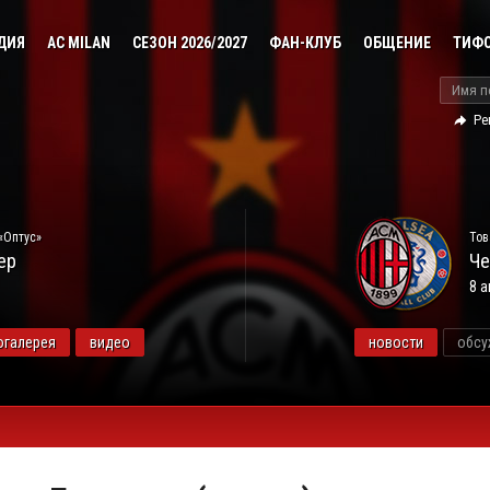
ДИЯ
AC MILAN
СЕЗОН 2026/2027
ФАН-КЛУБ
ОБЩЕНИЕ
ТИФ
Ре
«Оптус»
Тов
ер
Че
8 а
огалерея
видео
новости
обсу