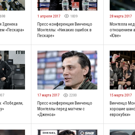
698
1 апреля 2017
1839
28 марта 2017
я Зденека
Пресс-конференция Винченцо
Монтелла не
ем «Пескара»
Монтеллы: «Никаких ошибок в
отношением а
Пескаре»
«Юве»
937
17 марта 2017
2200
15 марта 2017
: «Победили,
Пресс-конференция Винченцо
Винченцо Мон
ру»
Монтеллы перед матчем с
хорошие шанс
«Дженоа»
еврокубки»