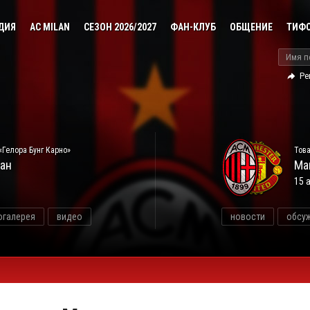
ДИЯ
AC MILAN
СЕЗОН 2026/2027
ФАН-КЛУБ
ОБЩЕНИЕ
ТИФ
Ре
«Гелора Бунг Карно»
Това
ан
Ма
15 
огалерея
видео
новости
обсу