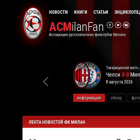
НОВОСТИ
КНИГИ
СТАТЬИ
ЭНЦИКЛОПЕ
ACM
ilanFan
Ассоциация русскоязычных фанклубов Милана
Товарищеский матч, 
Челси
3-0
Мил
8 августа 2026
видео
информация
обзор
фот
ЛЕНТА НОВОСТЕЙ ФК МИЛАН