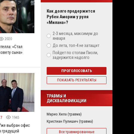
Как долго продержится
Рубен Аморим у руля
«Милана»?
2-3 месяца, максимум до
января
2020
До лета, топ-4 не затащит
телла: «Стал
совету сына»
Пойдет по стопам Пиоли,
задержится надолго
ПРОГОЛОСОВАТЬ
ПОКАЗАТЬ РЕЗУЛЬТАТЫ
ТРАВМЫ И
ДИСКВАЛИФИКАЦИИ
Марио Хила (травма)
17
1945
Кристиан Пулишич (травма)
Уже выбран офис
я грядущей
Все травмированные