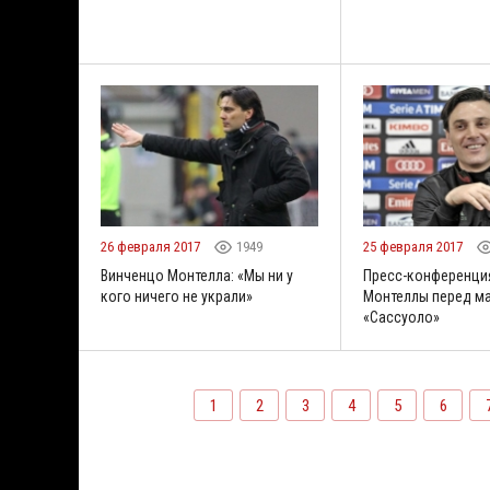
26 февраля 2017
1949
25 февраля 2017
Винченцо Монтелла: «Мы ни у
Пресс-конференци
кого ничего не украли»
Монтеллы перед м
«Сассуоло»
1
2
3
4
5
6