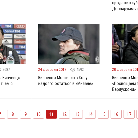
продажи клуб
Доннаруммы в
7687
24 февраля 2017
4592
20 февраля 20
я Винченцо
Винченцо Монтелла: «Хочу
Винченцо Мон
атчем с
надолго остаться в «Милане»
«Посвящаем 
Берлускони»
7
8
9
10
11
12
13
14
15
16
17