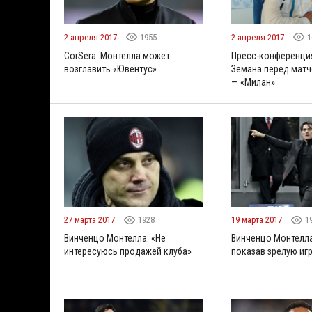
2 апреля 2017
1955
2 апреля 2017
1
CorSera: Монтелла может
Пресс-конференци
возглавить «Ювентус»
Земана перед матч
— «Милан»
27 марта 2017
1928
19 марта 2017
1
Винченцо Монтелла: «Не
Винченцо Монтелла
интересуюсь продажей клуба»
показав зрелую иг