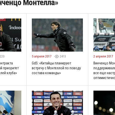
нченцо Монтелла»
220
5 апреля 2017
2413
2 апреля 2017
онтракта
GdS: «Китайцы планируют
Винченцо Мон
й приоритет
встречу с Монтеллой по поводу
поддерживали
елей клуба»
состава команды»
все еще наст
оптимистичн