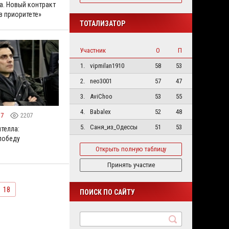
а. Новый контракт
 приоритете»
ТОТАЛИЗАТОР
Участник
О
П
1.
vipmilan1910
58
53
2.
neo3001
57
47
3.
AviChoo
53
55
4.
Babalex
52
48
17
2207
5.
Саня_из_Одессы
51
53
телла:
победу
Открыть полную таблицу
Принять участие
18
ПОИСК ПО САЙТУ