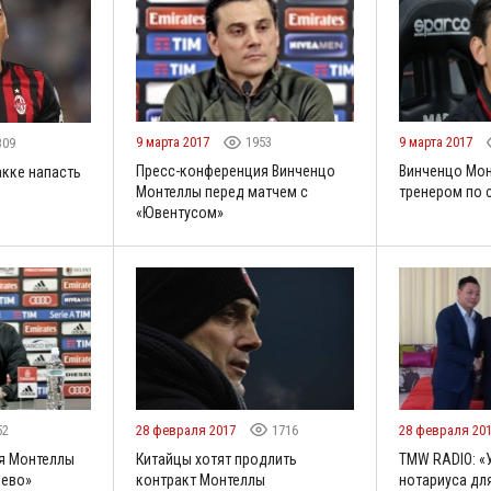
9 марта 2017
1953
9 марта 2017
309
Пресс-конференция Винченцо
Винченцо Мон
акке напасть
Монтеллы перед матчем с
тренером по 
«Ювентусом»
52
28 февраля 2017
1716
28 февраля 20
я Монтеллы
Китайцы хотят продлить
TMW RADIO: «
ьево»
контракт Монтеллы
нотариуса дл