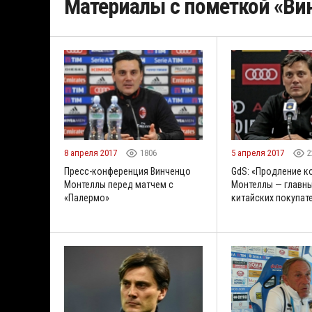
Материалы с пометкой «Ви
8 апреля 2017
1806
5 апреля 2017
2
Пресс-конференция Винченцо
GdS: «Продление к
Монтеллы перед матчем с
Монтеллы — главны
«Палермо»
китайских покупат