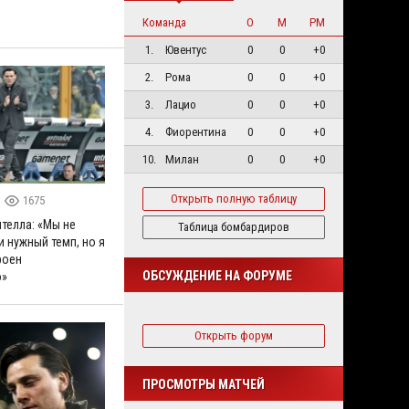
Команда
О
М
РМ
1.
Ювентус
0
0
+0
2.
Рома
0
0
+0
3.
Лацио
0
0
+0
4.
Фиорентина
0
0
+0
10.
Милан
0
0
+0
Открыть полную таблицу
1675
телла: «Мы не
Таблица бомбардиров
 нужный темп, но я
роен
ОБСУЖДЕНИЕ НА ФОРУМЕ
о»
Открыть форум
ПРОСМОТРЫ МАТЧЕЙ