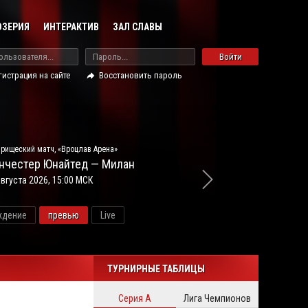
ОЗЕРИЯ
ИНТЕРАКТИВ
ЗАЛ СЛАВЫ
Войти
гистрация на сайте
Восстановить пароль
рищеский матч, «Вроцлав Арена»
нчестер Юнайтед — Милан
августа 2026, 15:00 МСК
ждение
превью
Live
ново
ТУРНИРНЫЕ ТАБЛИЦЫ
Серия А
Лига Чемпионов