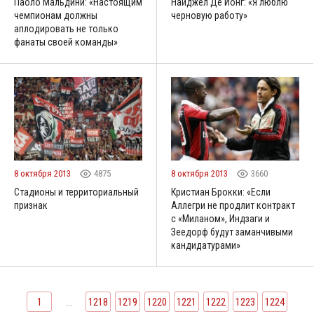
Паоло Мальдини: «Настоящим
Найджел Де Йонг: «Я люблю
чемпионам должны
черновую работу»
аплодировать не только
фанаты своей команды»
8 октября 2013
4875
8 октября 2013
3660
Стадионы и территориальный
Кристиан Брокки: «Если
признак
Аллегри не продлит контракт
с «Миланом», Индзаги и
Зеедорф будут заманчивыми
кандидатурами»
1
...
1218
1219
1220
1221
1222
1223
1224