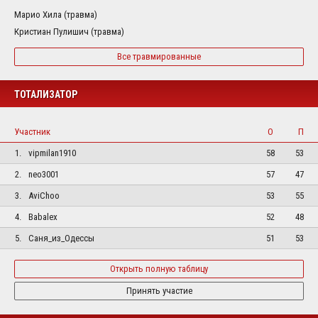
Марио Хила (травма)
Кристиан Пулишич (травма)
Все травмированные
ТОТАЛИЗАТОР
Участник
О
П
1.
vipmilan1910
58
53
2.
neo3001
57
47
3.
AviChoo
53
55
4.
Babalex
52
48
5.
Саня_из_Одессы
51
53
Открыть полную таблицу
Принять участие