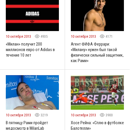
10 октября 2013
4935
10 октября 2013
4171
«Милан» получит 200
Агент ФИФА Феррари:
миллионов евро от Adidas в
«Милану» нужен был такой
течение 10 лет
физически сильный защитник,
как Рами»
10 октября 2013
3219
10 октября 2013
3900
В пятницу Рами пройдет
Хосе Рейна: «Сплю в футболке
медосмотр в MilanLab
Балотелли»