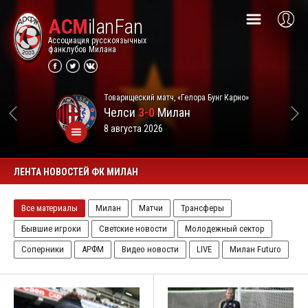
ACM
ilanFan
Ассоциация русскоязычных
фанклубов Милана
Товарищеский матч, «Гелора Бунг Карно»
Челси
3-0
Милан
8 августа 2026
ЛЕНТА НОВОСТЕЙ ФК МИЛАН
Все материалы
Милан
Матчи
Трансферы
Бывшие игроки
Светские новости
Молодежный сектор
Соперники
АРФМ
Видео новости
LIVE
Милан Futuro