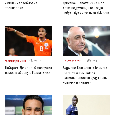
«Милан» возобновил
Кристиан Сапата: «Я не мог
тренировки
даже подумать, что когда-
нибудь буду играть за «Милан»
9 октября 2013
2557
9 октября 2013
3288
Найджел Де Йонг: «Я заслужил
Адриано Галлиани: «Не имею
вызов в сборную Голландии»
понятия о том, каких
национальностей будут наши
новички в январе»