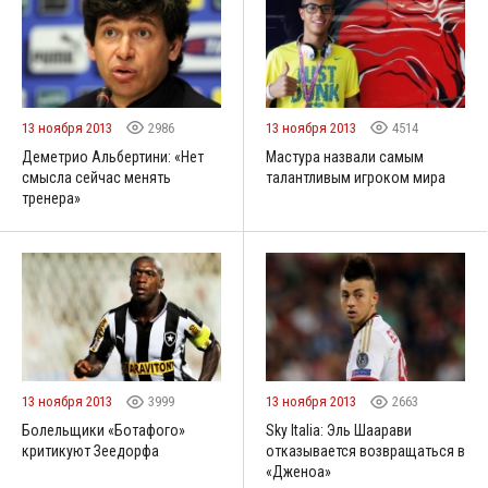
13 ноября 2013
2986
13 ноября 2013
4514
Деметрио Альбертини: «Нет
Мастура назвали самым
смысла сейчас менять
талантливым игроком мира
тренера»
13 ноября 2013
3999
13 ноября 2013
2663
Болельщики «Ботафого»
Sky Italia: Эль Шаарави
критикуют Зеедорфа
отказывается возвращаться в
«Дженоа»