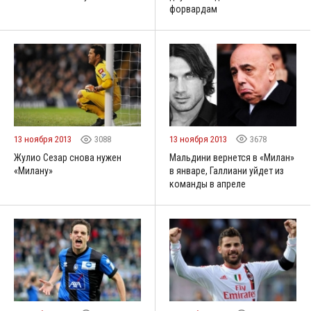
форвардам
13 ноября 2013
3678
13 ноября 2013
3088
Мальдини вернется в «Милан»
Жулио Сезар снова нужен
в январе, Галлиани уйдет из
«Милану»
команды в апреле