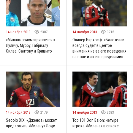
14 ноября 2013
2307
14 ноября 2013
3715
«Милан» присматривается к
Оливер Бирхофф: «Балотелли
Луличу, Мурру, Габриэлу
всегда будет в центре
Силве, Сантону и Кришито
внимания из-за его поведения
на поле и за его пределами»
14 ноября 2013
2179
14 ноября 2013
3633
Secolo XIX: «Дженоа» может
Top 101 Don Balon: четыре
предложить «Милану» Лоди
игрока «Милана» в списке