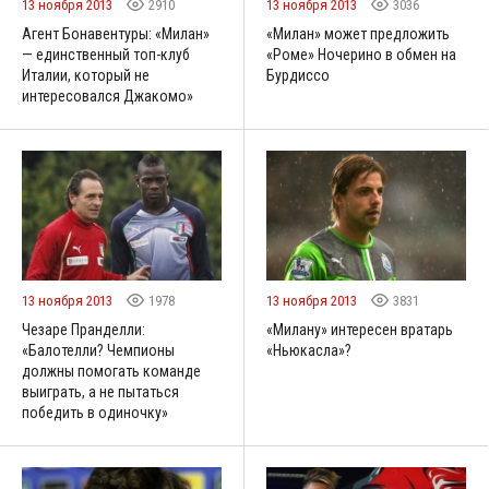
13 ноября 2013
2910
13 ноября 2013
3036
Агент Бонавентуры: «Милан»
«Милан» может предложить
— единственный топ-клуб
«Роме» Ночерино в обмен на
Италии, который не
Бурдиссо
интересовался Джакомо»
13 ноября 2013
1978
13 ноября 2013
3831
Чезаре Пранделли:
«Милану» интересен вратарь
«Балотелли? Чемпионы
«Ньюкасла»?
должны помогать команде
выиграть, а не пытаться
победить в одиночку»