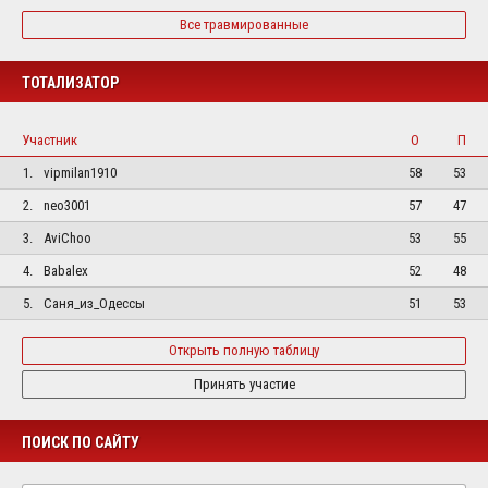
Все травмированные
ТОТАЛИЗАТОР
Участник
О
П
1.
vipmilan1910
58
53
2.
neo3001
57
47
3.
AviChoo
53
55
4.
Babalex
52
48
5.
Саня_из_Одессы
51
53
Открыть полную таблицу
Принять участие
ПОИСК ПО САЙТУ