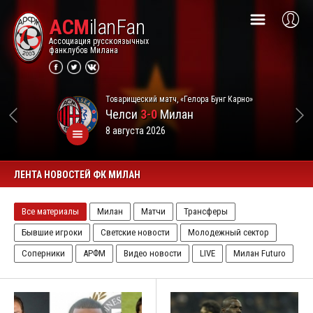
ACM
ilanFan
Ассоциация русскоязычных
фанклубов Милана
Товарищеский матч, «Гелора Бунг Карно»
Челси
3-0
Милан
8 августа 2026
ЛЕНТА НОВОСТЕЙ ФК МИЛАН
Все материалы
Милан
Матчи
Трансферы
Бывшие игроки
Светские новости
Молодежный сектор
Соперники
АРФМ
Видео новости
LIVE
Милан Futuro