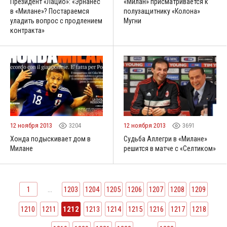
Президент «Лацио»: «Эрнанес
«Милан» присматривается к
в «Милане»? Постараемся
полузащитнику «Колона»
уладить вопрос с продлением
Мугни
контракта»
12 ноября 2013
3204
12 ноября 2013
3691
Хонда подыскивает дом в
Судьба Аллегри в «Милане»
Милане
решится в матче с «Селтиком»
1
...
1203
1204
1205
1206
1207
1208
1209
1210
1211
1212
1213
1214
1215
1216
1217
1218