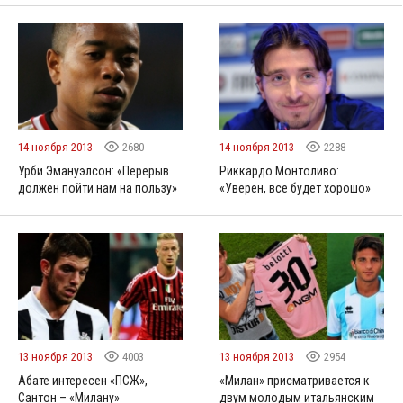
14 ноября 2013
2680
14 ноября 2013
2288
Урби Эмануэлсон: «Перерыв
Риккардо Монтоливо:
должен пойти нам на пользу»
«Уверен, все будет хорошо»
13 ноября 2013
4003
13 ноября 2013
2954
Абате интересен «ПСЖ»,
«Милан» присматривается к
Сантон – «Милану»
двум молодым итальянским