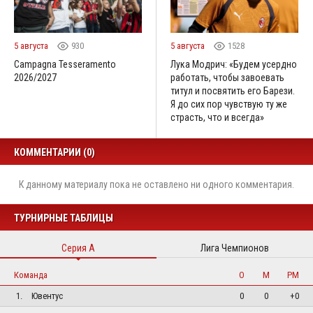
5 августа
930
5 августа
1528
Campagna Tesseramento
Лука Модрич: «Будем усердно
2026/2027
работать, чтобы завоевать
титул и посвятить его Барези.
Я до сих пор чувствую ту же
страсть, что и всегда»
КОММЕНТАРИИ (0)
К данному материалу пока не оставлено ни одного комментария.
ТУРНИРНЫЕ ТАБЛИЦЫ
Серия А
Лига Чемпионов
Команда
О
М
РМ
1.
Ювентус
0
0
+0