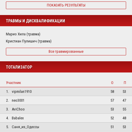
ПОКАЗАТЬ РЕЗУЛЬТАТЫ
ТРАВМЫ И ДИСКВАЛИФИКАЦИИ
Марио Хила (травма)
Кристиан Пулишич (травма)
Все травмированные
ТОТАЛИЗАТОР
Участник
О
П
1.
vipmilan1910
58
53
2.
neo3001
57
47
3.
AviChoo
53
55
4.
Babalex
52
48
5.
Саня_из_Одессы
51
53