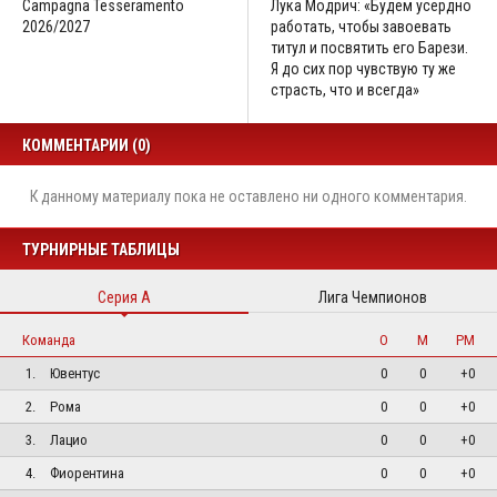
Campagna Tesseramento
Лука Модрич: «Будем усердно
2026/2027
работать, чтобы завоевать
титул и посвятить его Барези.
Я до сих пор чувствую ту же
страсть, что и всегда»
КОММЕНТАРИИ (0)
К данному материалу пока не оставлено ни одного комментария.
ТУРНИРНЫЕ ТАБЛИЦЫ
Серия А
Лига Чемпионов
Команда
О
М
РМ
1.
Ювентус
0
0
+0
2.
Рома
0
0
+0
3.
Лацио
0
0
+0
4.
Фиорентина
0
0
+0