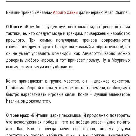
Бывший тренер «Милана»
Арриго Сакки
дал интервью Milan Channel.
О Конте:
«В футболе существует несколько видов тренеров: гении
тактики, те, кто следует моде и трендам, приверженцы наработок
прошлого. Три самых популярных тренера современности
отличаются друг от друга: Гвардиола – самый изобретательный, но
он не умеет управлять командой, как Анчелотти. Карло можно
доверить любого игрока, и тот принесет пользу. Ну а Моуриньо
выжимает максимум из футболистов.
Конте принадлежит к группе маэстро, он – дирижер оркестра.
Проблема сборной в том, что им не хватает времени, необходимо
быстро нарабатывать игровые связи. Конте – лучший алленаторе
Италии, он доказал это».
О тренерах:
«В Италии царит пессимизм. Я продолжаю повторять,
что незаслуженная победа – это не победа вовсе, нужно понять
это. Ван Бастен всегда меня справшивал, почему другим
достаточно просто набирать очки, а мы должны выигрывать