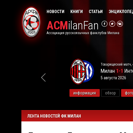
НОВОСТИ
КНИГИ
СТАТЬИ
ЭНЦИКЛОПЕ
ACM
ilanFan
Ассоциация русскоязычных фанклубов Милана
Товарищеский матч, 
Милан
1-1
Инт
5 августа 2026
видео
информация
обзор
фот
ЛЕНТА НОВОСТЕЙ ФК МИЛАН