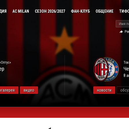
ДИЯ
AC MILAN
СЕЗОН 2026/2027
ФАН-КЛУБ
ОБЩЕНИЕ
ТИФ
Ре
«Оптус»
Тов
ер
Че
8 а
огалерея
видео
новости
обсу