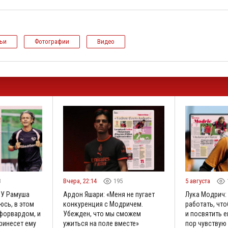
тьи
Фотографии
Видео
8
Вчера, 22:14
195
5 августа
«У Рамуша
Ардон Яшари: «Меня не пугает
Лука Модрич:
юсь, в этом
конкуренция с Модричем.
работать, что
 форвардом, и
Убежден, что мы сможем
и посвятить е
принесет ему
ужиться на поле вместе»
пор чувствую 