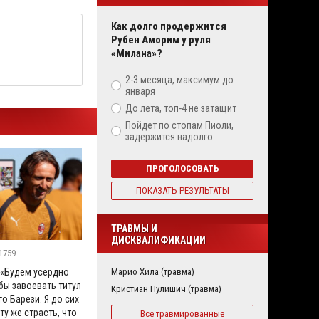
Как долго продержится
Рубен Аморим у руля
«Милана»?
2-3 месяца, максимум до
января
До лета, топ-4 не затащит
Пойдет по стопам Пиоли,
задержится надолго
ПРОГОЛОСОВАТЬ
ПОКАЗАТЬ РЕЗУЛЬТАТЫ
ТРАВМЫ И
ДИСКВАЛИФИКАЦИИ
1759
Марио Хила (травма)
 «Будем усердно
бы завоевать титул
Кристиан Пулишич (травма)
го Барези. Я до сих
ту же страсть, что
Все травмированные