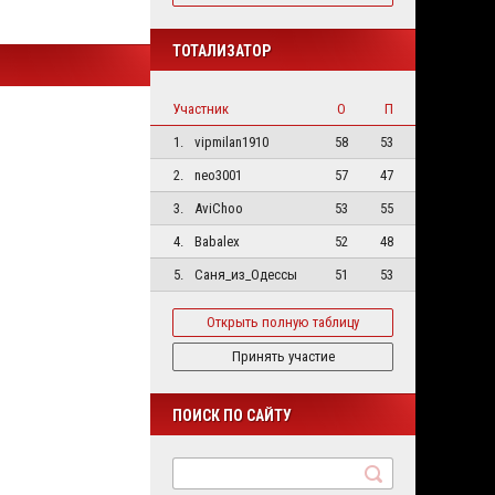
ТОТАЛИЗАТОР
Участник
О
П
1.
vipmilan1910
58
53
2.
neo3001
57
47
3.
AviChoo
53
55
4.
Babalex
52
48
5.
Саня_из_Одессы
51
53
Открыть полную таблицу
Принять участие
ПОИСК ПО САЙТУ