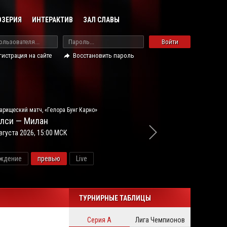
ОЗЕРИЯ
ИНТЕРАКТИВ
ЗАЛ СЛАВЫ
Войти
гистрация на сайте
Восстановить пароль
арищеский матч, «Гелора Бунг Карно»
лси — Милан
вгуста 2026, 15:00 МСК
ждение
превью
Live
новос
ТУРНИРНЫЕ ТАБЛИЦЫ
Серия А
Лига Чемпионов