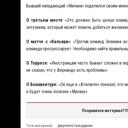
Бывший нападающий «Милана» поделился своим мнени
О третьем месте
: «Это должно быть целью команд
энтузиазм, который может помочь добиться желаемого
О матче с «Кальяри»:
«Против команд Зеемана всег
команда прогрессирует. Необходимо найти правильны
О Торресе:
«Иностранцам часто бывает сложно в перв
не сказал, что у Фернандо есть проблемы».
О Бонавентуре:
«Он еще в «Аталанте» показал, что м
и будет очень полезен «Милану».
Понравился материал? П
Тэги материала:
Джузеппе Гальдеризи