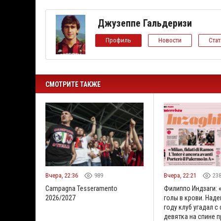
Джузеппе Гальдеризи
Профиль
Новости
Ста
СМОТРИТЕ ТАКЖЕ
Вчера, 22:36
989
Вчера, 22:21
23
Campagna Tesseramento
Филиппо Индзаги: 
2026/2027
голы в крови. Наде
году клуб угадал с
девятка на спине 