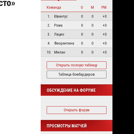
сто»
Команда
О
М
РМ
1.
Ювентус
0
0
+0
2.
Рома
0
0
+0
3.
Лацио
0
0
+0
4.
Фиорентина
0
0
+0
10.
Милан
0
0
+0
Открыть полную таблицу
Таблица бомбардиров
ОБСУЖДЕНИЕ НА ФОРУМЕ
Открыть форум
ПРОСМОТРЫ МАТЧЕЙ