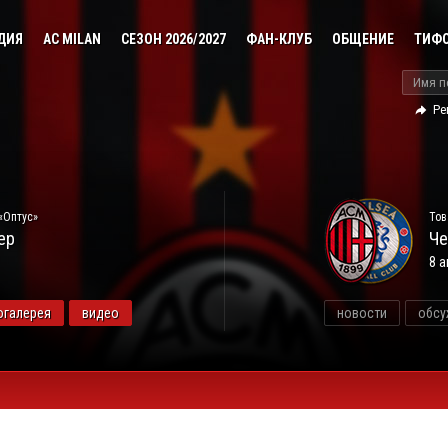
ДИЯ
AC MILAN
СЕЗОН 2026/2027
ФАН-КЛУБ
ОБЩЕНИЕ
ТИФ
Ре
«Оптус»
Тов
ер
Че
8 а
огалерея
видео
новости
обсу