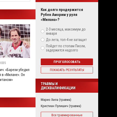
Как долго продержится
Рубен Аморим у руля
«Милана»?
2-3 месяца, максимум до
января
До лета, топ-4 не затащит
Пойдет по стопам Пиоли,
задержится надолго
ПРОГОЛОСОВАТЬ
1035
ич: «Барези убедил
ПОКАЗАТЬ РЕЗУЛЬТАТЫ
 в «Милане». Он
итаном»
ТРАВМЫ И
ДИСКВАЛИФИКАЦИИ
Марио Хила (травма)
Кристиан Пулишич (травма)
Все травмированные