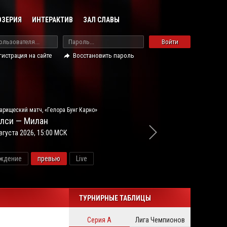
ОЗЕРИЯ
ИНТЕРАКТИВ
ЗАЛ СЛАВЫ
Войти
гистрация на сайте
Восстановить пароль
арищеский матч, «Гелора Бунг Карно»
лси — Милан
вгуста 2026, 15:00 МСК
ждение
превью
Live
новос
ТУРНИРНЫЕ ТАБЛИЦЫ
Серия А
Лига Чемпионов