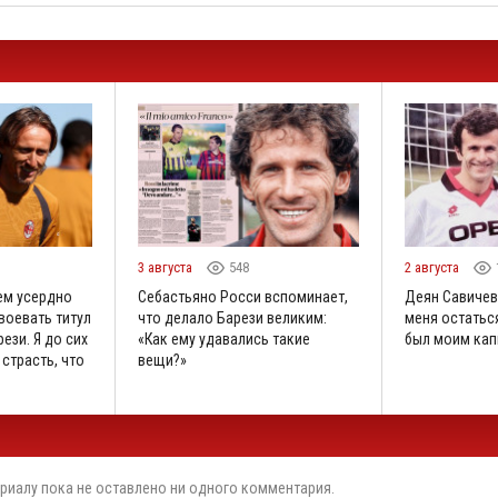
3 августа
548
2 августа
ем усердно
Себастьяно Росси вспоминает,
Деян Савичев
воевать титул
что делало Барези великим:
меня остаться
ези. Я до сих
«Как ему удавались такие
был моим кап
 страсть, что
вещи?»
риалу пока не оставлено ни одного комментария.