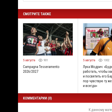
СМОТРИТЕ ТАКЖЕ
5 августа
901
5 августа
1002
Campagna Tesseramento
Лука Модрич: «Буд
2026/2027
работать, чтобы за
и посвятить его Бар
пор чувствую ту же
и всегда»
КОММЕНТАРИИ (0)
К данному мате