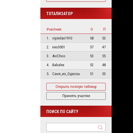
ТОТАЛИЗАТОР
Участник
О
П
1.
vipmilan1910
58
53
2.
neo3001
57
47
3.
AviChoo
53
55
4.
Babalex
52
48
5.
Саня_из_Одессы
51
53
Открыть полную таблицу
Принять участие
ПОИСК ПО САЙТУ