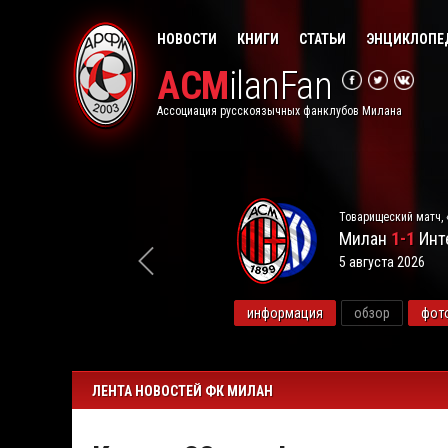
НОВОСТИ
КНИГИ
СТАТЬИ
ЭНЦИКЛОПЕ
ACM
ilanFan
Ассоциация русскоязычных фанклубов Милана
Товарищеский матч, 
Милан
1-1
Инт
5 августа 2026
видео
информация
обзор
фот
ЛЕНТА НОВОСТЕЙ ФК МИЛАН