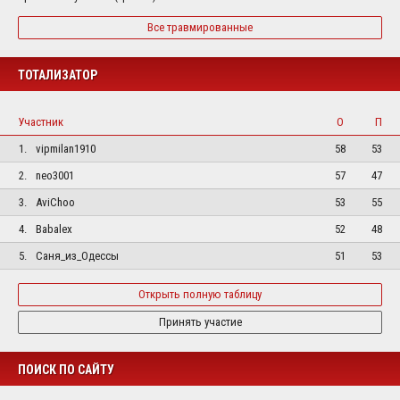
Все травмированные
ТОТАЛИЗАТОР
Участник
О
П
1.
vipmilan1910
58
53
2.
neo3001
57
47
3.
AviChoo
53
55
4.
Babalex
52
48
5.
Саня_из_Одессы
51
53
Открыть полную таблицу
Принять участие
ПОИСК ПО САЙТУ