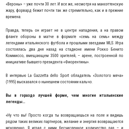
«Вероны» – уже почти 30 лет. И все же, несмотря на манхэттенскую
жару, форвард бежит почти так же стремительно, как и в прежние
времена.
Правда, теперь он играет не в центре нападения, а на правом
фланге обороны в матче в формате «семь на семь» между
легендами итальянского футбола и прошлыми звездами MLS. Игра
состоялась два дня назад на стадионе имени Рокко Бенито
Коммиссо, вмещающем 3500 зрителей, – арене, построенной по
инициативе бывшего президента «Фиорентины».
В интервью La Gazzetta dello Sport обладатель «Золотого мяча»
(1995) высказался о нынешнем состоянии кальчо.
Вы в гораздо лучшей форме, чем многие итальянские
легенды…
«Ну что вы! Просто когда ты возвращаешься на поле и видишь
рядом таких великих партнеров, желание и энергия возвращаются
мгновенно. Я играл с ними бесчисленное количество раз – и