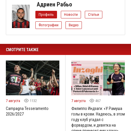
Адриен Рабьо
Профиль
Новости
Статьи
Фотографии
Видео
СМОТРИТЕ ТАКЖЕ
7 августа
1132
7 августа
467
Campagna Tesseramento
Филиппо Индзаги: «У Рамуша
2026/2027
голы в крови. Надеюсь, в этом
году клуб угадал с
форвардом, и девятка на
спине принесет ему удачу»