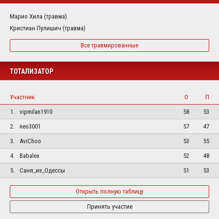
Марио Хила (травма)
Кристиан Пулишич (травма)
Все травмированные
ТОТАЛИЗАТОР
Участник
О
П
1.
vipmilan1910
58
53
2.
neo3001
57
47
3.
AviChoo
53
55
4.
Babalex
52
48
5.
Саня_из_Одессы
51
53
Открыть полную таблицу
Принять участие