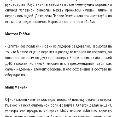
руководства. Клуб видит в левом латерале «жемчужину короны» и
символ успешной синергии между проектом «Милан Futuro» и
первой командой. Даже если Первис Эступиньян покинет клуб и на
его место придет новичок, Бартезаги останется в обойме.
Маттео Габбья
«Капитан без повязки» и один из лидеров раздевалки. Несмотря на
то, что Маттео еще не перешел в разряд ветеранов по возрасту, он
является таковым по духу «россонери». Воспитанник клуба, в чьей
ДНК заложен истинный «миланизм», зарекомендовал себя как
самый надежный элемент обороны, и его сохранение в составе не
обсуждается.
Майк Меньян
Официальный капитан команды, носящий повязку с начала сезона.
Именно на исключительной роли француза Аллегри делал акцент,
убеждая его продлить контракт. Майк принес «Милану» гораздо
больше очков, чем отнял, и, будучи одним из лучших в своем деле,