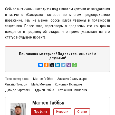
Сейчас англичанин находится под шквалом критики из-за удаления
в матче с «Сассуоло», которое во многом предопределило
поражение. Тем не менее, боссы клуба уверены в полезности
защитника. Более того, переговоры о продлении его контракта
находятся в продвинутой стадии, что прямо указывает на его
статус в будущем проекте.
Понравился материал? Поделитесь ссылкой с
друзьями!
Тэги материала:
Маттео Габбья
Алексис Салемакерс
Фикайо Томори
Майк Меньян
Кристиан Пулишич
Давиде Бартезаги
Адриен Рабьо
Страхиня Павлович
Маттео Габбья
Профиль
Новости
Статьи