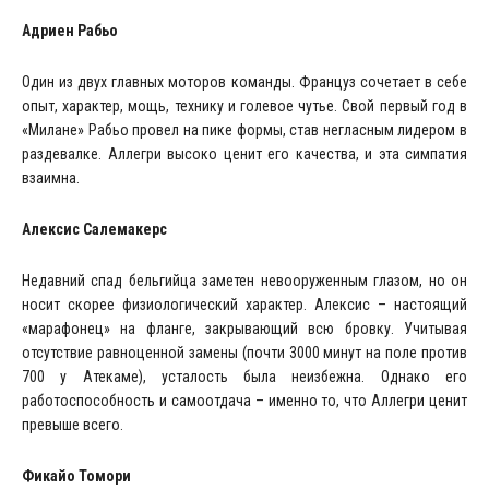
Адриен Рабьо
Один из двух главных моторов команды. Француз сочетает в себе
опыт, характер, мощь, технику и голевое чутье. Свой первый год в
«Милане» Рабьо провел на пике формы, став негласным лидером в
раздевалке. Аллегри высоко ценит его качества, и эта симпатия
взаимна.
Алексис Салемакерс
Недавний спад бельгийца заметен невооруженным глазом, но он
носит скорее физиологический характер. Алексис – настоящий
«марафонец» на фланге, закрывающий всю бровку. Учитывая
отсутствие равноценной замены (почти 3000 минут на поле против
700 у Атекаме), усталость была неизбежна. Однако его
работоспособность и самоотдача – именно то, что Аллегри ценит
превыше всего.
Фикайо Томори