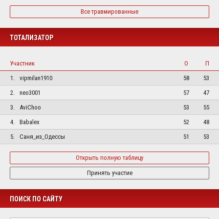
Все травмированные
ТОТАЛИЗАТОР
Участник
О
П
1.
vipmilan1910
58
53
2.
neo3001
57
47
3.
AviChoo
53
55
4.
Babalex
52
48
5.
Саня_из_Одессы
51
53
Открыть полную таблицу
Принять участие
ПОИСК ПО САЙТУ