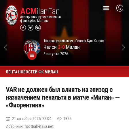
ACM
ilanFan
Ассоциация русскоязычных
фанклубов Милана
Товарищеский матч, «Гелора Бунг Карно»
Челси
3-0
Милан
8 августа 2026
ЛЕНТА НОВОСТЕЙ ФК МИЛАН
VAR не должен был влиять на эпизод с
назначением пенальти в матче «Милан» —
«Фиорентина»
21 октября 2025, 22:04
1325
Источник: football-italia.net