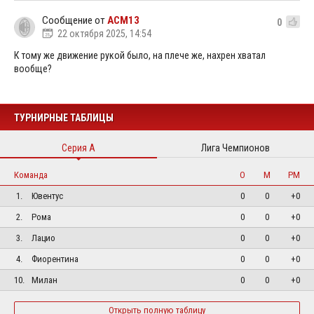
Сообщение от
ACM13
0
22 октября 2025, 14:54
К тому же движение рукой было, на плече же, нахрен хватал
вообще?
ТУРНИРНЫЕ ТАБЛИЦЫ
Серия А
Лига Чемпионов
Команда
О
М
РМ
1.
Ювентус
0
0
+0
2.
Рома
0
0
+0
3.
Лацио
0
0
+0
4.
Фиорентина
0
0
+0
10.
Милан
0
0
+0
Открыть полную таблицу