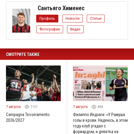
Сантьяго Хименес
Профиль
Новости
Статьи
Фотографии
Видео
СМОТРИТЕ ТАКЖЕ
7 августа
1131
7 августа
464
Campagna Tesseramento
Филиппо Индзаги: «У Рамуша
2026/2027
голы в крови. Надеюсь, в этом
году клуб угадал с
форвардом, и девятка на