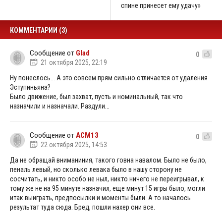
спине принесет ему удачу»
КОММЕНТАРИИ (3)
Сообщение от
Glad
0
21 октября 2025, 22:19
Ну понеслось... А это совсем прям сильно отличается от удаления
Эступиньяна?
Было движение, был захват, пусть и номинальный, так что
назначили и назначали. Раздули...
Сообщение от
ACM13
0
22 октября 2025, 14:53
Да не обращай вниманиния, такого говна навалом. Было не было,
пеналь левый, но сколько левака было в нашу сторону не
сосчитать, и никто особо не ныл, никто ничего не переигрывал, к
тому же не на 95 минуте назначил, еще минут 15 игры было, могли
итак выиграть, предпосылки и моменты были. А то началось
результат туда сюда. Бред, пошли нахер они все.