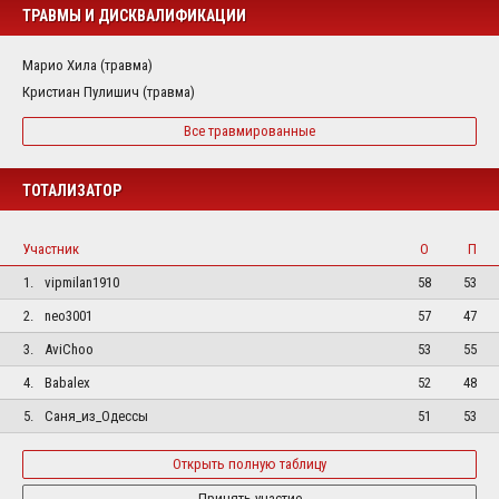
ТРАВМЫ И ДИСКВАЛИФИКАЦИИ
Марио Хила (травма)
Кристиан Пулишич (травма)
Все травмированные
ТОТАЛИЗАТОР
Участник
О
П
1.
vipmilan1910
58
53
2.
neo3001
57
47
3.
AviChoo
53
55
4.
Babalex
52
48
5.
Саня_из_Одессы
51
53
Открыть полную таблицу
Принять участие