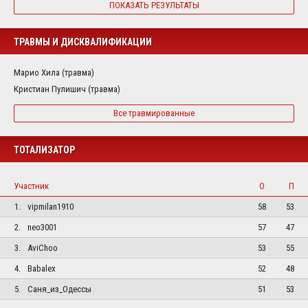
ПОКАЗАТЬ РЕЗУЛЬТАТЫ
ТРАВМЫ И ДИСКВАЛИФИКАЦИИ
Марио Хила (травма)
Кристиан Пулишич (травма)
Все травмированные
ТОТАЛИЗАТОР
Участник
О
П
1.
vipmilan1910
58
53
2.
neo3001
57
47
3.
AviChoo
53
55
4.
Babalex
52
48
5.
Саня_из_Одессы
51
53