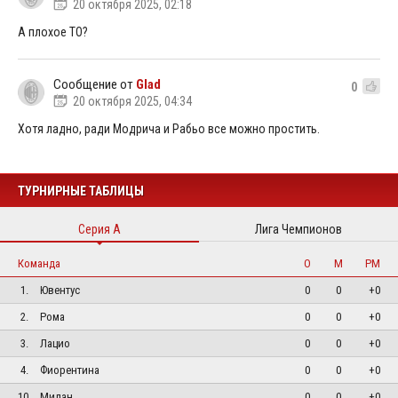
20 октября 2025, 02:18
А плохое ТО?
Сообщение от
Glad
0
20 октября 2025, 04:34
Хотя ладно, ради Модрича и Рабьо все можно простить.
ТУРНИРНЫЕ ТАБЛИЦЫ
Серия А
Лига Чемпионов
Команда
О
М
РМ
1.
Ювентус
0
0
+0
2.
Рома
0
0
+0
3.
Лацио
0
0
+0
4.
Фиорентина
0
0
+0
10.
Милан
0
0
+0