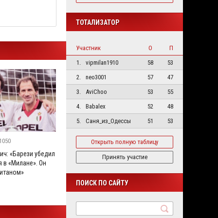
ТОТАЛИЗАТОР
Участник
О
П
1.
vipmilan1910
58
53
2.
neo3001
57
47
3.
AviChoo
53
55
4.
Babalex
52
48
5.
Саня_из_Одессы
51
53
1050
Открыть полную таблицу
ич: «Барези убедил
Принять участие
 в «Милане». Он
итаном»
ПОИСК ПО САЙТУ