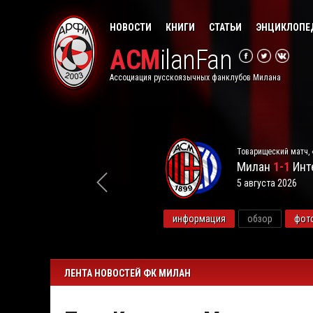
НОВОСТИ
КНИГИ
СТАТЬИ
ЭНЦИКЛОПЕ
ACM
ilanFan
Ассоциация русскоязычных фанклубов Милана
Товарищеский матч, 
Милан
1-1
Инт
5 августа 2026
видео
информация
обзор
фот
ЛЕНТА НОВОСТЕЙ ФК МИЛАН