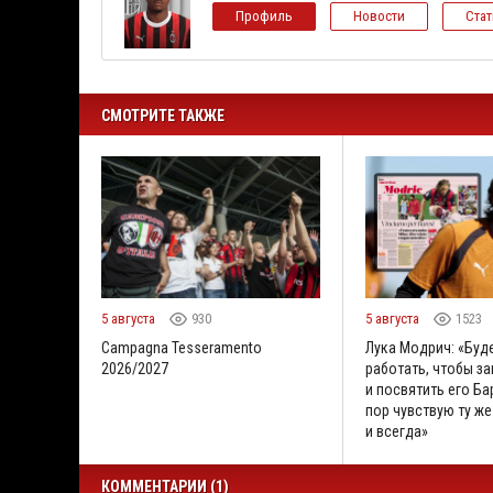
Профиль
Новости
Ста
СМОТРИТЕ ТАКЖЕ
5 августа
930
5 августа
1523
Campagna Tesseramento
Лука Модрич: «Буд
2026/2027
работать, чтобы за
и посвятить его Бар
пор чувствую ту же
и всегда»
КОММЕНТАРИИ (1)