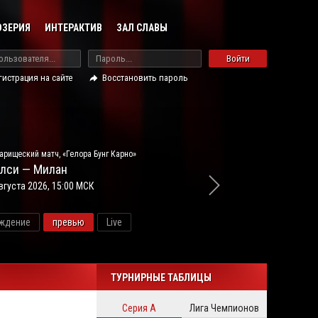
ОЗЕРИЯ
ИНТЕРАКТИВ
ЗАЛ СЛАВЫ
Войти
гистрация на сайте
Восстановить пароль
арищеский матч, «Гелора Бунг Карно»
лси — Милан
вгуста 2026, 15:00 МСК
ждение
превью
Live
новос
ТУРНИРНЫЕ ТАБЛИЦЫ
Серия А
Лига Чемпионов