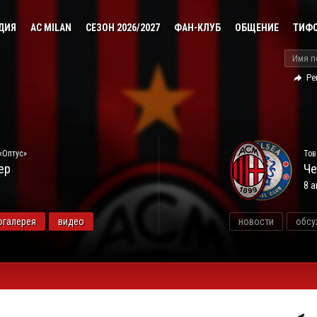
ДИЯ
AC MILAN
СЕЗОН 2026/2027
ФАН-КЛУБ
ОБЩЕНИЕ
ТИФ
Ре
«Оптус»
Тов
ер
Че
8 а
огалерея
видео
новости
обсу