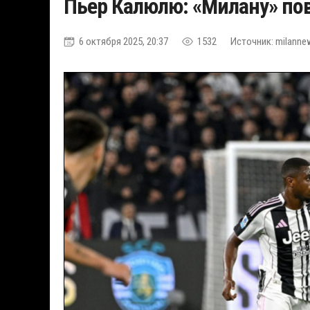
Пьер Калюлю: «Милану» пове
6 октября 2025, 20:37
1532
Источник: milannew