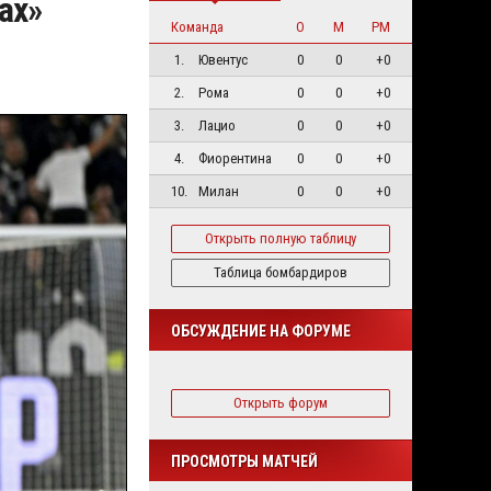
ах»
Команда
О
М
РМ
1.
Ювентус
0
0
+0
2.
Рома
0
0
+0
3.
Лацио
0
0
+0
4.
Фиорентина
0
0
+0
10.
Милан
0
0
+0
Открыть полную таблицу
Таблица бомбардиров
ОБСУЖДЕНИЕ НА ФОРУМЕ
Открыть форум
ПРОСМОТРЫ МАТЧЕЙ