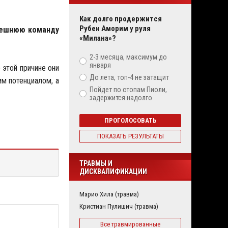
Как долго продержится
Рубен Аморим у руля
ынешнюю команду
«Милана»?
2-3 месяца, максимум до
января
 этой причине они
До лета, топ-4 не затащит
м потенциалом, а
Пойдет по стопам Пиоли,
задержится надолго
ПРОГОЛОСОВАТЬ
ПОКАЗАТЬ РЕЗУЛЬТАТЫ
ТРАВМЫ И
ДИСКВАЛИФИКАЦИИ
Марио Хила (травма)
Кристиан Пулишич (травма)
Все травмированные