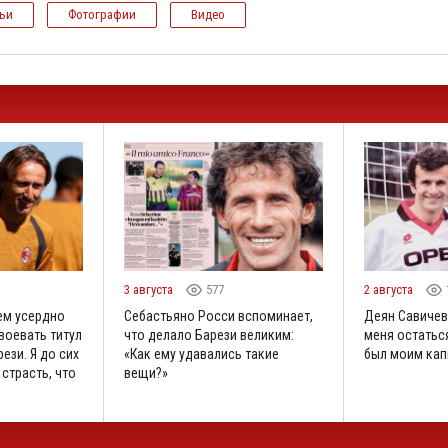
тьи
Фотографии
Видео
3 августа
577
2 августа
ем усердно
Себастьяно Росси вспоминает,
Деян Савичев
воевать титул
что делало Барези великим:
меня остаться
ези. Я до сих
«Как ему удавались такие
был моим кап
 страсть, что
вещи?»